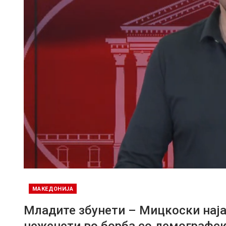
МАКЕДОНИЈА
Младите збунети – Мицкоски нај
неженети во борба со демографск