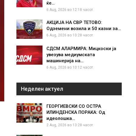
ќе…
6 Aug, 2026 во 12:18 часот.
АКЦИЈА НА СВР ТЕТОВО:
Одземени возила и 50 казни за…
6 Aug, 2026 во 10:28 часот.
СДСМ АЛАРМИРА: Мицкоски ја
увезува медиумската
машинерија на…
6 Aug, 2026 во 10:12 часот.
Неделен актуел
ГЕОРГИЕВСКИ СО ОСТРА
ИЛИНДЕНСКА ПОРАКА: Од
идеолошка…
2 Aug, 2026 во 13:28 часот.