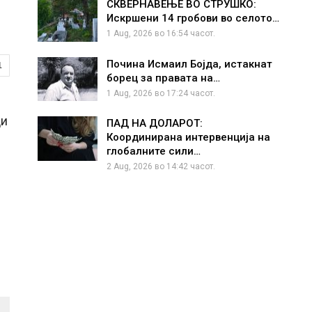
СКВЕРНАВЕЊЕ ВО СТРУШКО:
Искршени 14 гробови во селото…
1 Aug, 2026 во 16:54 часот.
Почина Исмаил Бојда, истакнат
1
борец за правата на…
1 Aug, 2026 во 17:24 часот.
ци
ПАД НА ДОЛАРОТ:
Координирана интервенција на
глобалните сили…
2 Aug, 2026 во 14:42 часот.