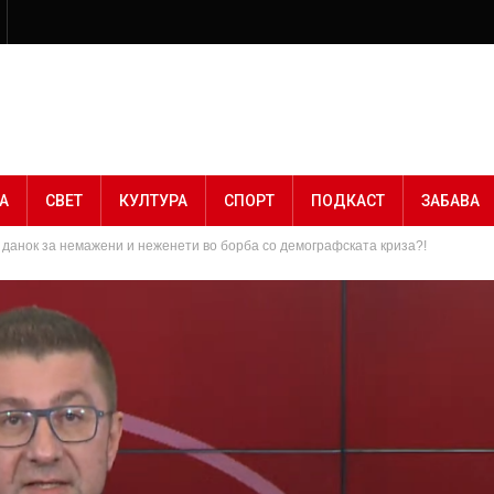
А
СВЕТ
КУЛТУРА
СПОРТ
ПОДКАСТ
ЗАБАВА
 данок за немажени и неженети во борба со демографската криза?!