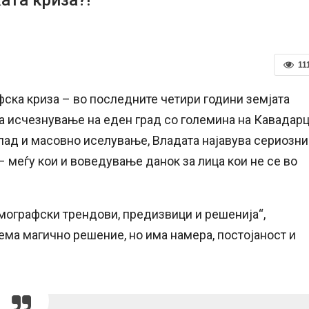
11
ска криза – во последните четири години земјата
на исчезнување на еден град со големина на Кавадар
пад и масовно иселување, Владата најавува сериозни
 меѓу кои и воведување данок за лица кои не се во
емографски трендови, предизвици и решенија“,
ема магично решение, но има намера, постојаност и