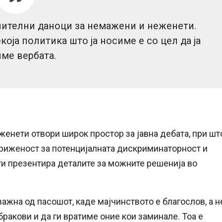
ителни даноци за немажени и неженети.
екоја политика што ја носиме е со цел да ја
ме вербата.
женети отвори широк простор за јавна дебата, при шт
агриженост за потенцијалната дискриминаторност и
ги презентира деталите за можните решенија во
жна од пасошот, каде мајчинството е благослов, а н
 бракови и да ги вратиме оние кои заминале. Тоа е