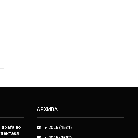
АРХИВА
 доаѓа во
►
2026 (1531)
Спектакл
►
2025 (3507)