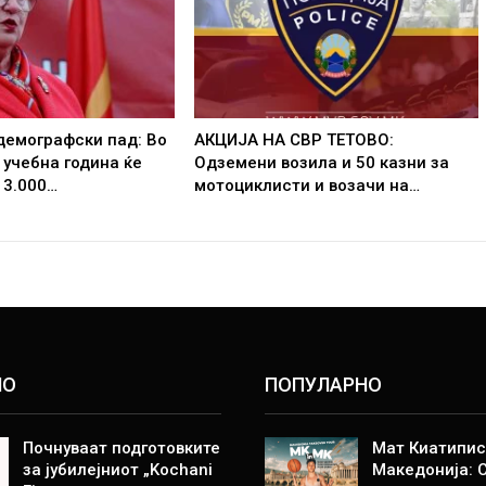
демографски пад: Во
АКЦИЈА НА СВР ТЕТОВО:
 учебна година ќе
Одземени возила и 50 казни за
 3.000…
мотоциклисти и возачи на…
НО
ПОПУЛАРНО
Почнуваат подготовките
Мат Киатипис
за јубилејниот „Kochani
Македонија: 