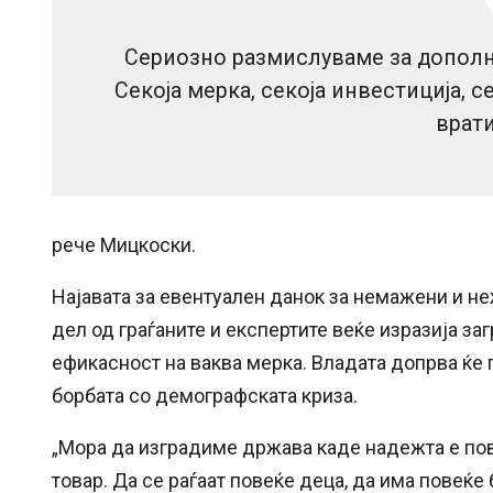
Сериозно размислуваме за дополн
Секоја мерка, секоја инвестиција, с
врати
рече Мицкоски.
Најавата за евентуален данок за немажени и не
дел од граѓаните и експертите веќе изразија з
ефикасност на ваква мерка. Владата допрва ќе 
борбата со демографската криза.
„Мора да изградиме држава каде надежта е пова
товар. Да се раѓаат повеќе деца, да има повеќе