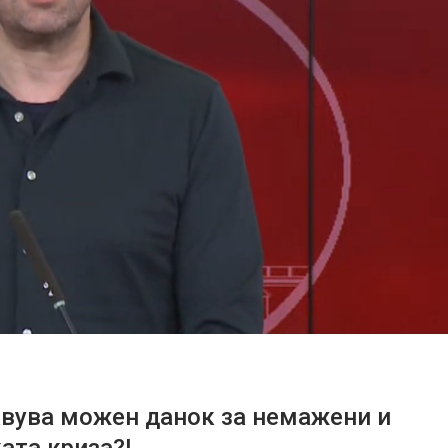
авува можен данок за немажени и
ата криза?!