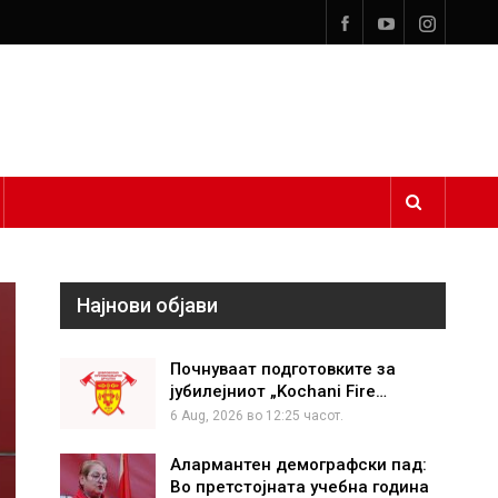
Најнови објави
Почнуваат подготовките за
јубилејниот „Kochani Fire…
6 Aug, 2026 во 12:25 часот.
Алармантен демографски пад:
Во претстојната учебна година