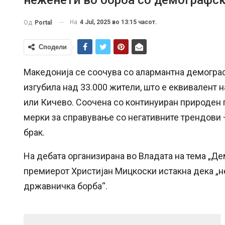
На
4 Jul, 2025 во 13:15 часот.
Од
Portal
Сподели
Македонија се соочува со алармантна демограф
изгубила над 33.000 жители, што е еквивалент 
или Кичево. Соочена со континуиран природен 
мерки за справување со негативните трендови –
брак.
На дебата организирана во Владата на тема „Д
премиерот Христијан Мицкоски истакна дека „н
државничка борба“.