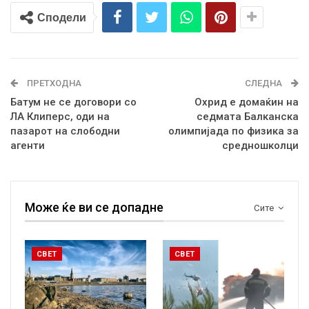
Сподели
ПРЕТХОДНА
СЛЕДНА
Батум не се договори со
Охрид е домаќин на
ЛА Клиперс, оди на
седмата Балканска
пазарот на слободни
олимпијада по физика за
агенти
средношколци
Може ќе ви се допадне
Сите
СВЕТ
СВЕТ