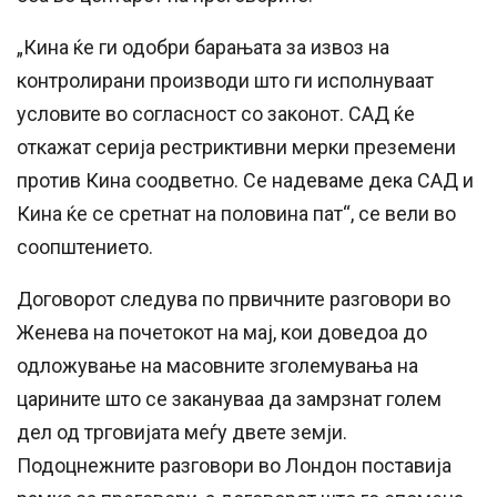
„Кина ќе ги одобри барањата за извоз на
контролирани производи што ги исполнуваат
условите во согласност со законот. САД ќе
откажат серија рестриктивни мерки преземени
против Кина соодветно. Се надеваме дека САД и
Кина ќе се сретнат на половина пат“, се вели во
соопштението.
Договорот следува по првичните разговори во
Женева на почетокот на мај, кои доведоа до
одложување на масовните зголемувања на
царините што се закануваа да замрзнат голем
дел од трговијата меѓу двете земји.
Подоцнежните разговори во Лондон поставија