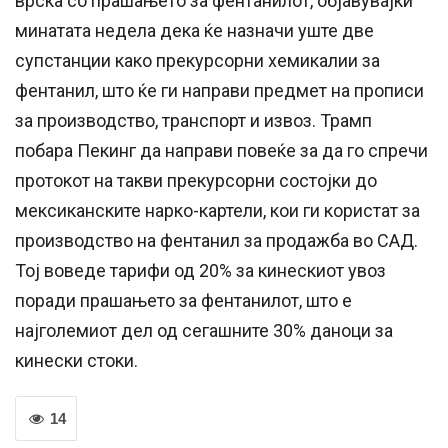
врска со прашањето за фентанилот, објавувајќи
минатата недела дека ќе назначи уште две
супстанции како прекурсорни хемикалии за
фентанил, што ќе ги направи предмет на прописи
за производство, транспорт и извоз. Трамп
побара Пекинг да направи повеќе за да го спречи
протокот на такви прекурсорни состојки до
мексиканските нарко-картели, кои ги користат за
производство на фентанил за продажба во САД.
Тој воведе тарифи од 20% за кинескиот увоз
поради прашањето за фентанилот, што е
најголемиот дел од сегашните 30% даноци за
кинески стоки.
14