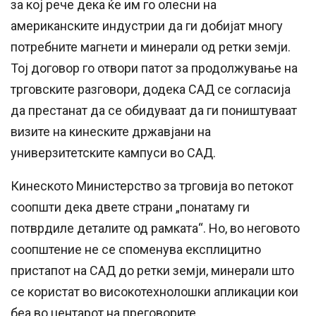
за кој рече дека ќе им го олесни на
американските индустрии да ги добијат многу
потребните магнети и минерали од ретки земји.
Тој договор го отвори патот за продолжување на
трговските разговори, додека САД се согласија
да престанат да се обидуваат да ги поништуваат
визите на кинеските државјани на
универзитетските кампуси во САД.
Кинеското Министерство за трговија во петокот
соопшти дека двете страни „понатаму ги
потврдиле деталите од рамката“. Но, во неговото
соопштение не се споменува експлицитно
пристапот на САД до ретки земји, минерали што
се користат во високотехнолошки апликации кои
беа во центарот на преговорите.