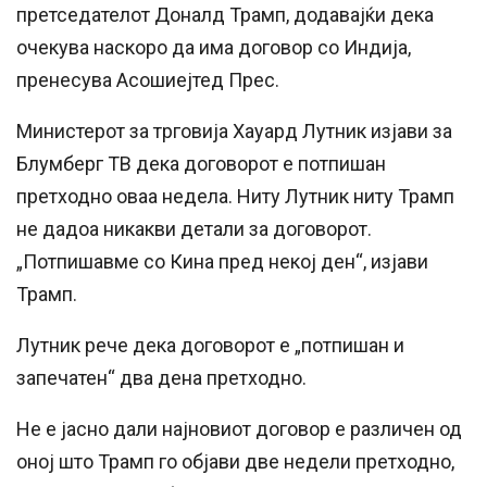
претседателот Доналд Трамп, додавајќи дека
очекува наскоро да има договор со Индија,
пренесува Асошиејтед Прес.
Министерот за трговија Хауард Лутник изјави за
Блумберг ТВ дека договорот е потпишан
претходно оваа недела. Ниту Лутник ниту Трамп
не дадоа никакви детали за договорот.
„Потпишавме со Кина пред некој ден“, изјави
Трамп.
Лутник рече дека договорот е „потпишан и
запечатен“ два дена претходно.
Не е јасно дали најновиот договор е различен од
оној што Трамп го објави две недели претходно,