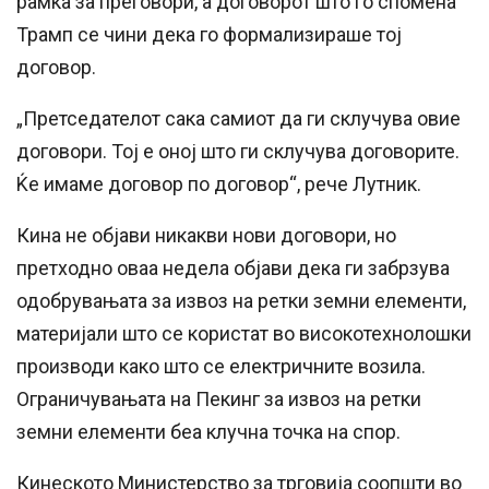
рамка за преговори, а договорот што го спомена
Трамп се чини дека го формализираше тој
договор.
„Претседателот сака самиот да ги склучува овие
договори. Тој е оној што ги склучува договорите.
Ќе имаме договор по договор“, рече Лутник.
Кина не објави никакви нови договори, но
претходно оваа недела објави дека ги забрзува
одобрувањата за извоз на ретки земни елементи,
материјали што се користат во високотехнолошки
производи како што се електричните возила.
Ограничувањата на Пекинг за извоз на ретки
земни елементи беа клучна точка на спор.
Кинеското Министерство за трговија соопшти во