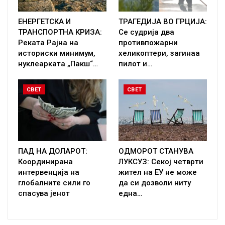
ЕНЕРГЕТСКА И
ТРАГЕДИЈА ВО ГРЦИЈА:
ТРАНСПОРТНА КРИЗА:
Се судрија два
Реката Рајна на
противпожарни
историски минимум,
хеликоптери, загинаа
нуклеарката „Пакш“…
пилот и…
СВЕТ
СВЕТ
ПАД НА ДОЛАРОТ:
ОДМОРОТ СТАНУВА
Координирана
ЛУКСУЗ: Секој четврти
интервенција на
жител на ЕУ не може
глобалните сили го
да си дозволи ниту
спасува јенот
една…