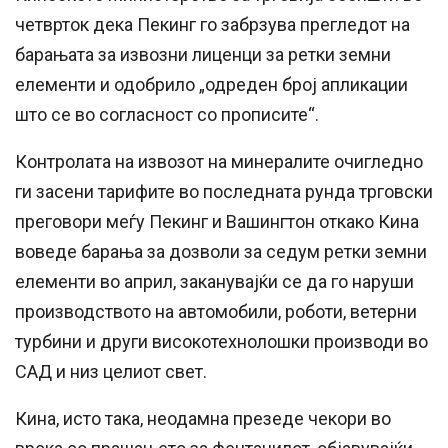
четврток дека Пекинг го забрзува прегледот на
барањата за извозни лиценци за ретки земни
елементи и одобрило „одреден број апликации
што се во согласност со прописите“.
Контролата на извозот на минералите очигледно
ги засени тарифите во последната рунда трговски
преговори меѓу Пекинг и Вашингтон откако Кина
воведе барања за дозволи за седум ретки земни
елементи во април, заканувајќи се да го наруши
производството на автомобили, роботи, ветерни
турбини и други високотехнолошки производи во
САД и низ целиот свет.
Кина, исто така, неодамна презеде чекори во