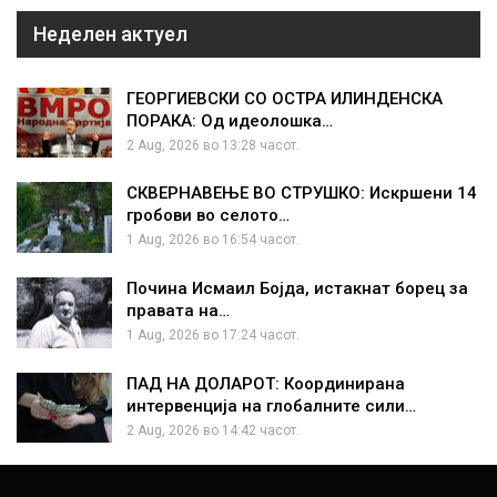
Неделен актуел
ГЕОРГИЕВСКИ СО ОСТРА ИЛИНДЕНСКА
ПОРАКА: Од идеолошка…
2 Aug, 2026 во 13:28 часот.
СКВЕРНАВЕЊЕ ВО СТРУШКО: Искршени 14
гробови во селото…
1 Aug, 2026 во 16:54 часот.
Почина Исмаил Бојда, истакнат борец за
правата на…
1 Aug, 2026 во 17:24 часот.
ПАД НА ДОЛАРОТ: Координирана
интервенција на глобалните сили…
2 Aug, 2026 во 14:42 часот.