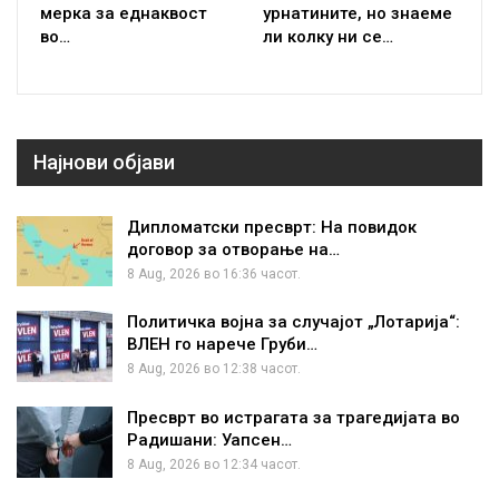
мерка за еднаквост
урнатините, но знаеме
во…
ли колку ни се…
Најнови објави
Дипломатски пресврт: На повидок
договор за отворање на…
8 Aug, 2026 во 16:36 часот.
Политичка војна за случајот „Лотарија“:
ВЛЕН го нарече Груби…
8 Aug, 2026 во 12:38 часот.
Пресврт во истрагата за трагедијата во
Радишани: Уапсен…
8 Aug, 2026 во 12:34 часот.