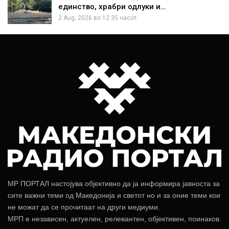
единство, храбри одлуки и…
2 Aug, 2026 во 12:35 часот.
МР ПОРТАЛ настојува објективно да ја информира јавноста за
сите важни теми од Македонија и светот но и за оние теми кои
не можат да се прочитаат на други медиуми.
МРП е независен, актуелен, релевантен, објективен, поинаков.