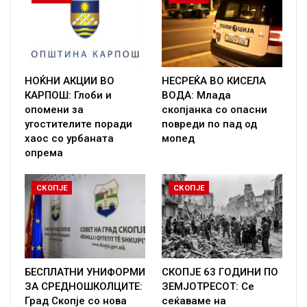
НОЌНИ АКЦИИ ВО
НЕСРЕЌА ВО КИСЕЛА
КАРПОШ: Глоби и
ВОДА: Млада
опомени за
скопјанка со опасни
угостителите поради
повреди по пад од
хаос со урбаната
мопед
опрема
СКОПЈЕ
СКОПЈЕ
БЕСПЛАТНИ УНИФОРМИ
СКОПЈЕ 63 ГОДИНИ ПО
ЗА СРЕДНОШКОЛЦИТЕ:
ЗЕМЈОТРЕСОТ: Се
Град Скопје со нова
сеќаваме на