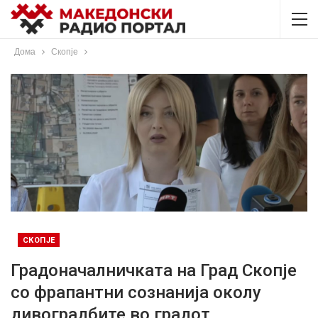
Дома
Скопје
СКОПЈЕ
Градоначалничката на Град Скопје
со фрапантни сознанија околу
дивоградбите во градот