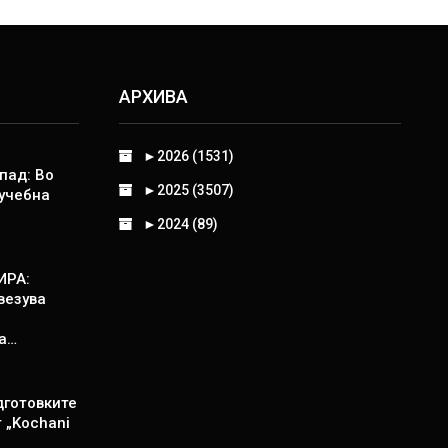
АРХИВА
►
2026 (1531)
пад: Во
►
2025 (3507)
 учебна
►
2024 (89)
ИРА:
везува
а…
дготовките
т „Kochani