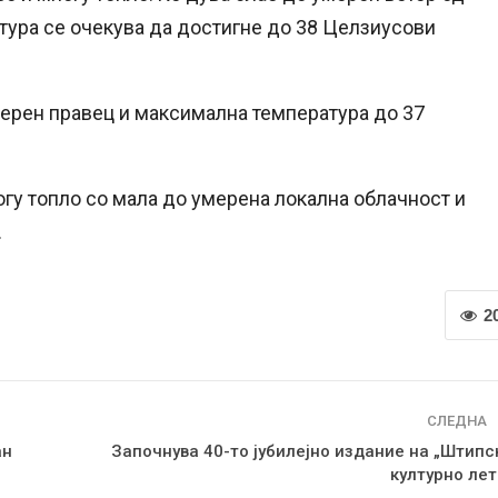
тура се очекува да достигне до 38 Целзиусови
еверен правец и максимална температура до 37
огу топло со мала до умерена локална облачност и
.
2
СЛЕДНА
ан
Започнува 40-то јубилејно издание на „Штипс
културно лет