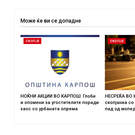
Може ќе ви се допадне
СКОПЈЕ
СКОПЈЕ
НОЌНИ АКЦИИ ВО КАРПОШ: Глоби
НЕСРЕЌА ВО 
и опомени за угостителите поради
скопјанка со
хаос со урбаната опрема
пад од мопе