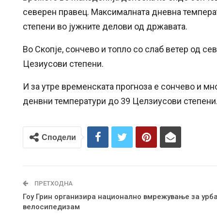
северен правец. Максималната дневна темпера
степени во јужните делови од државата.
Во Скопје, сончево и топло со слаб ветер од с
Цезиусови степени.
И за утре временската прогноза е сончево и мн
денвни температури до 39 Целзиусови степени
Сподели
ПРЕТХОДНА
Гоу Грин организира национално вмрежување за урб
велосипедизам