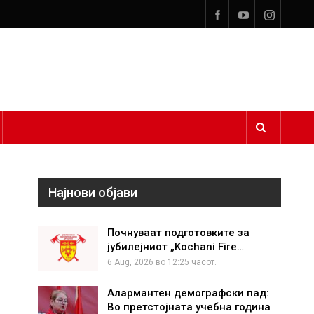
Најнови објави
Почнуваат подготовките за
јубилејниот „Kochani Fire…
6 Aug, 2026 во 12:25 часот.
Алармантен демографски пад:
Во претстојната учебна година