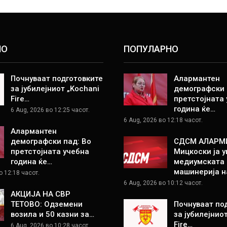
НО
ПОПУЛАРНО
Почнуваат подготовките
Алармантен
за јубилејниот „Kochani
демографски 
Fire…
претстојната
година ќе…
6 Aug, 2026 во 12:25 часот.
6 Aug, 2026 во 12:18 часот.
Алармантен
демографски пад: Во
СДСМ АЛАРМ
претстојната учебна
Мицкоски ја у
година ќе…
медиумската
машинерија н
о 12:18 часот.
6 Aug, 2026 во 10:12 часот.
АКЦИЈА НА СВР
ТЕТОВО: Одземени
Почнуваат по
возила и 50 казни за…
за јубилејнио
Fire…
6 Aug, 2026 во 10:28 часот.