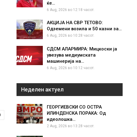
ќе…
6 Aug, 2026 во 12:18 часот.
АКЦИЈА НА СВР ТЕТОВО:
Одземени возила и 50 казни за…
6 Aug, 2026 во 10:28 часот.
СДСМ АЛАРМИРА: Мицкоски ја
увезува медиумската
машинерија на…
6 Aug, 2026 во 10:12 часот.
Неделен актуел
ГЕОРГИЕВСКИ СО ОСТРА
ИЛИНДЕНСКА ПОРАКА: Од
0
идеолошка…
2 Aug, 2026 во 13:28 часот.