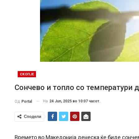
СКОПЈЕ
Сончево и топло со температури д
На
24 Jun, 2025 во 10:07 часот.
Од
Portal
Сподели
Времето во Македонија денеска ќе биде сончево