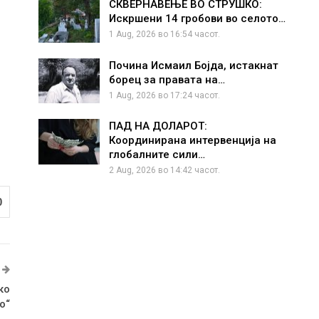
СКВЕРНАВЕЊЕ ВО СТРУШКО:
Искршени 14 гробови во селото…
1 Aug, 2026 во 16:54 часот.
Почина Исмаил Бојда, истакнат
борец за правата на…
1 Aug, 2026 во 17:24 часот.
ПАД НА ДОЛАРОТ:
Координирана интервенција на
глобалните сили…
2 Aug, 2026 во 14:42 часот.
0
ко
о“