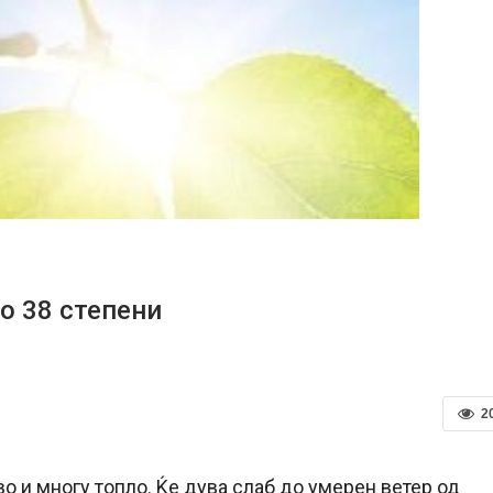
о 38 степени
2
 и многу топло. Ќе дува слаб до умерен ветер од