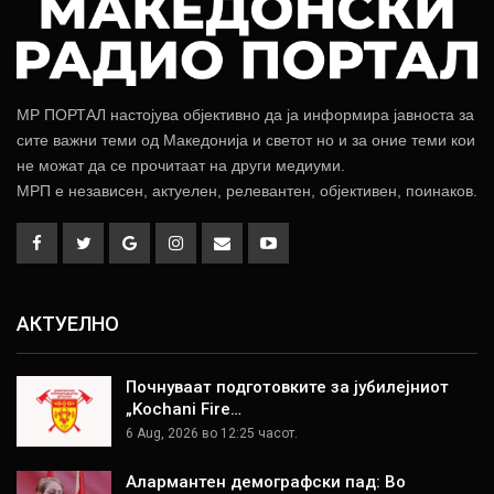
МР ПОРТАЛ настојува објективно да ја информира јавноста за
сите важни теми од Македонија и светот но и за оние теми кои
не можат да се прочитаат на други медиуми.
МРП е независен, актуелен, релевантен, објективен, поинаков.
АКТУЕЛНО
Почнуваат подготовките за јубилејниот
„Kochani Fire…
6 Aug, 2026 во 12:25 часот.
Алармантен демографски пад: Во