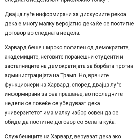
Двајца луѓе информирани за дискусиите рекоа
дека е многу малку веројатно дека ќе се постигне
договор во следната недела.
Харвард беше широко пофален од демократите,
академиците, неговите поранешни студенти и
застапниците на демократијата за борбата против
администрацијата на Трамп. Но, врвните
функционери на Харвард, според двајца луѓе
информирани за ова прашање, во последните
недели се повеќе се убедуваат дека
универзитетот има малку избор освен да се
обиде да постигне договор со Белата куќа.
Службениците на Харвард веруваат дека ако