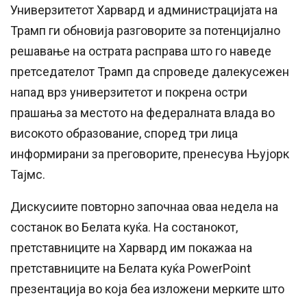
Универзитетот Харвард и администрацијата на
Трамп ги обновија разговорите за потенцијално
решавање на острата расправа што го наведе
претседателот Трамп да спроведе далекусежен
напад врз универзитетот и покрена остри
прашања за местото на федералната влада во
високото образование, според три лица
информирани за преговорите, пренесува Њујорк
Тајмс.
Дискусиите повторно започнаа оваа недела на
состанок во Белата куќа. На состанокот,
претставниците на Харвард им покажаа на
претставниците на Белата куќа PowerPoint
презентација во која беа изложени мерките што