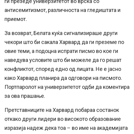
ги презеде универзитетот во врска со
антисемитизмот, различноста на гледиштата и
приемот.
За возврат, Белата куќа сигнализираше други
чекори што би сакала Харвард да ги преземе по
овие теми, а подоцна испрати писмо во кое ги
наведува условите што би можеле да го решат
конфликтот, според едно од лицата. Не е јасно
како Харвард планира да одговори на писмото.
Портпаролот на универзитетот одби да коментира
за ова прашање.
Претставниците на Харвард побараа состанок
откако други лидери во високото образование
изразија надеж дека тоа – во име на академијата