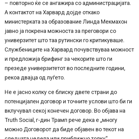
– повторно ќе се ангажира со администрацијата.
А контактот на Харвард дојде откако
министерката за образование Линда Мекмахон
јавно ја покрена можноста за преговори со
универзитет што таа рутински го критикуваше.
Службениците на Харвард почувствуваа можност
и предложија брифинг за чекорите што ги
презеде универзитетот во последните години,
рекоа двајца од луѓето.
Не е јасно колку се блиску двете страни до
потенцијален договор и точните услови што би ги
вклучувал секој конечен договор. Во објава на
Truth Social, г-дин Трамп рече дека е „многу
можно Договорот да биде објавен во текот на
следната недела или приближно толку“.