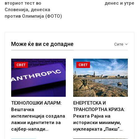
вториот тест во
денес и утре
Словенија, денеска
против Олимпија (ФОТО)
Може ќе ви се допадне
Сите
СВЕТ
СВЕТ
ТЕХНОЛОШКИ АЛАРМ:
ЕНЕРГЕТСКА И
Вештачка
ТРАНСПОРТНА КРИЗА:
интелигенција создала
Реката Рајна на
лажни идентитети за
историски минимум,
сајбер-напади…
нуклеарката „Пакш“…