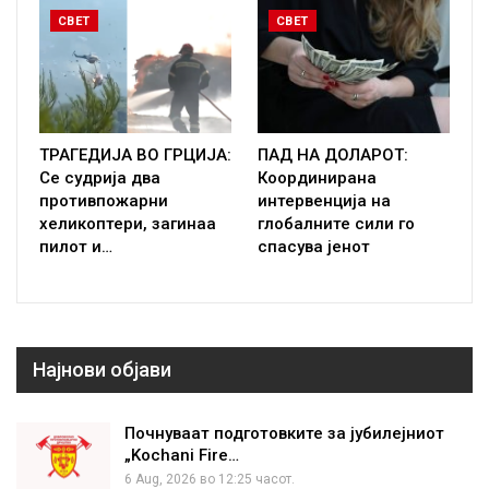
СВЕТ
СВЕТ
ТРАГЕДИЈА ВО ГРЦИЈА:
ПАД НА ДОЛАРОТ:
Се судрија два
Координирана
противпожарни
интервенција на
хеликоптери, загинаа
глобалните сили го
пилот и…
спасува јенот
Најнови објави
Почнуваат подготовките за јубилејниот
„Kochani Fire…
6 Aug, 2026 во 12:25 часот.