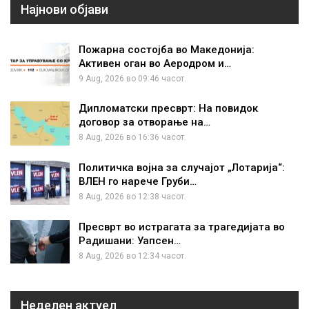
Најнови објави
Пожарна состојба во Македонија:
Активен оган во Аеродром и…
9 Aug, 2026 во 09:46 часот.
Дипломатски пресврт: На повидок
договор за отворање на…
8 Aug, 2026 во 16:36 часот.
Политичка војна за случајот „Лотарија“:
ВЛЕН го нарече Груби…
8 Aug, 2026 во 12:38 часот.
Пресврт во истрагата за трагедијата во
Радишани: Уапсен…
8 Aug, 2026 во 12:34 часот.
Неделен актуел