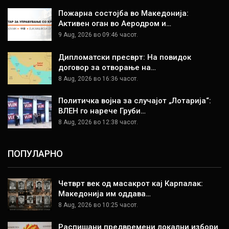
Пожарна состојба во Македонија:
Активен оган во Аеродром и…
9 Aug, 2026 во 09:46 часот.
Дипломатски пресврт: На повидок
договор за отворање на…
8 Aug, 2026 во 16:36 часот.
Политичка војна за случајот „Лотарија“:
ВЛЕН го нарече Груби…
8 Aug, 2026 во 12:38 часот.
ПОПУЛАРНО
Четврт век од масакрот кај Карпалак:
Македонија им оддава…
8 Aug, 2026 во 10:25 часот.
Распишани предвремени локални избори