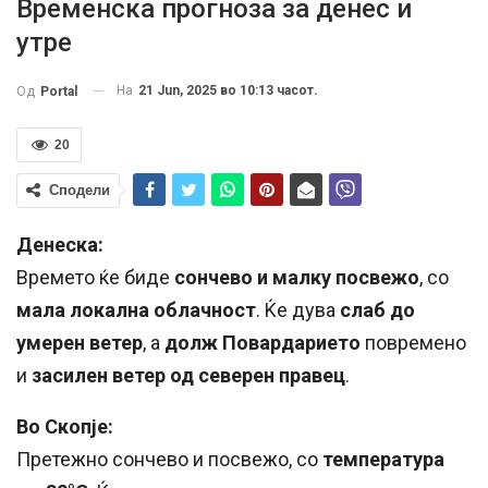
Временска прогноза за денес и
утре
На
21 Jun, 2025 во 10:13 часот.
Од
Portal
20
Сподели
Денеска:
Времето ќе биде
сончево и малку посвежо
, со
мала локална облачност
. Ќе дува
слаб до
умерен ветер
, а
долж Повардарието
повремено
и
засилен ветер од северен правец
.
Во Скопје:
Претежно сончево и посвежо, со
температура