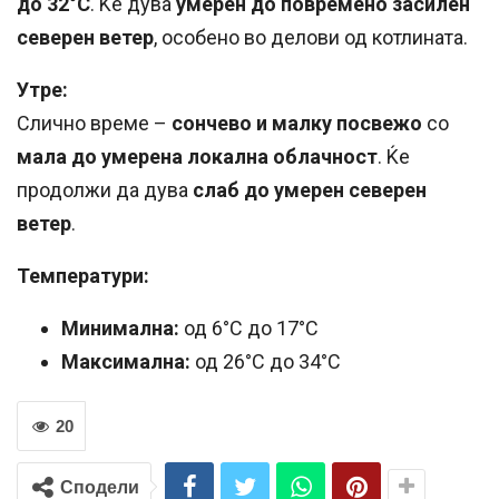
до 32°C
. Ќе дува
умерен до повремено засилен
северен ветер
, особено во делови од котлината.
Утре:
Слично време –
сончево и малку посвежо
со
мала до умерена локална облачност
. Ќе
продолжи да дува
слаб до умерен северен
ветер
.
Температури:
Минимална:
од 6°C до 17°C
Максимална:
од 26°C до 34°C
20
Сподели