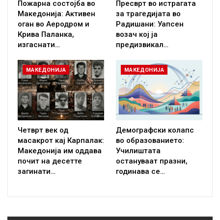
Пожарна состојба во
Пресврт во истрагата
Македонија: Активен
за трагедијата во
оган во Аеродром и
Радишани: Уапсен
Крива Паланка,
возач кој ја
изгаснати…
предизвикал…
МАКЕДОНИЈА
МАКЕДОНИЈА
Четврт век од
Демографски колапс
масакрот кај Карпалак:
во образованието:
Македонија им оддава
Училиштата
почит на десетте
остануваат празни,
загинати…
годинава се…