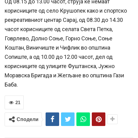
Од 08.15 до 13.00 часот, струја ќе немаат
корисниците од село Крушопек како и спортско
рекреативниот центар Сарај, од 08.30 до 14.30
часот корисниците од селата Света Петка,
Говрлево, Долно Соње, Горно Соње, Соње
Коштан, Виничиште и Чифлик во општина
Сопиште, а од 10.00 до 12.00 часот, дел од
корисниците од улиците Фуштанска, Јужно
Моравска Бригада и Жегљане во општина Гази
Баба.
21
Сподели