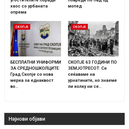
хаос со урбаната
мопед
опрема
СКОПЈЕ
СКОПЈЕ
БЕСПЛАТНИ УНИФОРМИ
СКОПЈЕ 63 ГОДИНИ ПО
ЗА СРЕДНОШКОЛЦИТЕ:
ЗЕМЈОТРЕСОТ: Се
Град Скопје со нова
сеќаваме на
мерка за еднаквост
урнатините, но знаеме
во…
ли колку ни се…
Најнови објави