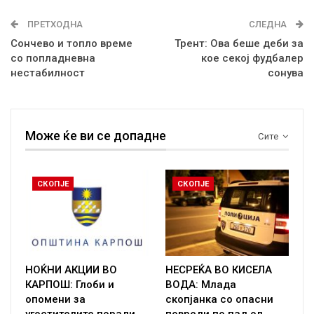
ПРЕТХОДНА
СЛЕДНА
Сончево и топло време
Трент: Ова беше деби за
со попладневна
кое секој фудбалер
нестабилност
сонува
Може ќе ви се допадне
Сите
СКОПЈЕ
СКОПЈЕ
НОЌНИ АКЦИИ ВО
НЕСРЕЌА ВО КИСЕЛА
КАРПОШ: Глоби и
ВОДА: Млада
опомени за
скопјанка со опасни
угостителите поради
повреди по пад од