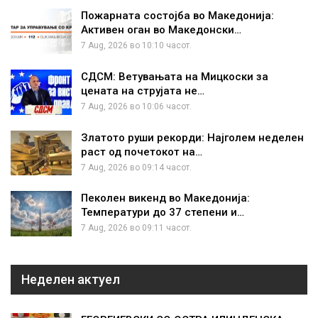
Пожарната состојба во Македонија:
Активен оган во Македонски…
7 Aug, 2026 во 10:10 часот.
СДСМ: Ветувањата на Мицкоски за
цената на струјата не…
7 Aug, 2026 во 10:06 часот.
Златото руши рекорди: Најголем неделен
раст од почетокот на…
7 Aug, 2026 во 09:14 часот.
Пеколен викенд во Македонија:
Температури до 37 степени и…
7 Aug, 2026 во 09:11 часот.
Неделен актуел