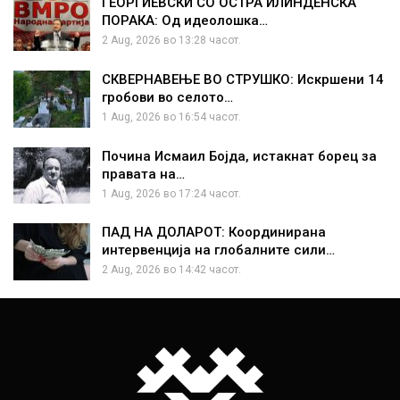
ГЕОРГИЕВСКИ СО ОСТРА ИЛИНДЕНСКА
ПОРАКА: Од идеолошка…
2 Aug, 2026 во 13:28 часот.
СКВЕРНАВЕЊЕ ВО СТРУШКО: Искршени 14
гробови во селото…
1 Aug, 2026 во 16:54 часот.
Почина Исмаил Бојда, истакнат борец за
правата на…
1 Aug, 2026 во 17:24 часот.
ПАД НА ДОЛАРОТ: Координирана
интервенција на глобалните сили…
2 Aug, 2026 во 14:42 часот.