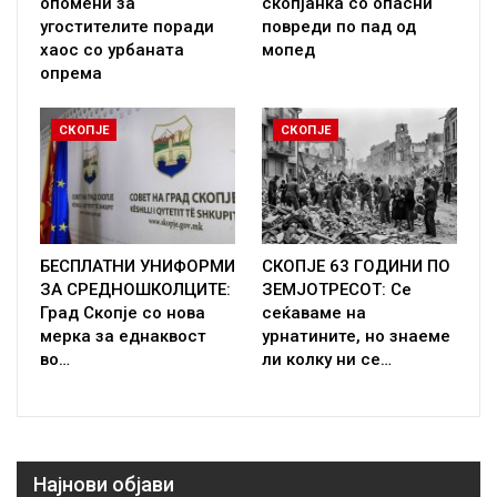
опомени за
скопјанка со опасни
угостителите поради
повреди по пад од
хаос со урбаната
мопед
опрема
СКОПЈЕ
СКОПЈЕ
БЕСПЛАТНИ УНИФОРМИ
СКОПЈЕ 63 ГОДИНИ ПО
ЗА СРЕДНОШКОЛЦИТЕ:
ЗЕМЈОТРЕСОТ: Се
Град Скопје со нова
сеќаваме на
мерка за еднаквост
урнатините, но знаеме
во…
ли колку ни се…
Најнови објави