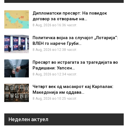
Дипломатски пресврт: На повидок
договор за отворање на…
8 Aug, 2026 во 16:36 часот.
Политичка војна за случајот „Лотарија“:
ВЛЕН го нарече Груби…
8 Aug, 2026 во 12:38 часот.
Пресврт во истрагата за трагедијата во
Радишани: Уапсен…
8 Aug, 2026 во 12:34 часот.
Четврт век од масакрот кај Карпалак:
Македонија им оддава…
8 Aug, 2026 во 10:25 часот.
Неделен актуел