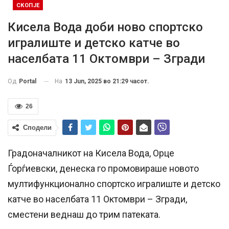
СКОПЈЕ
Кисела Вода доби ново спортско
игралиште и детско катче во
населбата 11 Октомври – Згради
На
13 Jun, 2025 во 21:29 часот.
Од
Portal
26
Сподели
Градоначалникот на Кисела Вода, Орце
Ѓорѓиевски, денеска го промовираше новото
мултифункционално спортско игралиште и детско
катче во населбата 11 Октомври – Згради,
сместени веднаш до трим патеката.