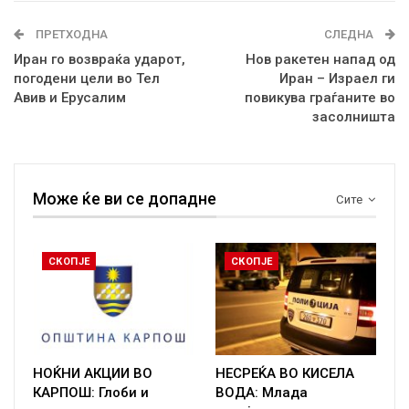
ПРЕТХОДНА
СЛЕДНА
Иран го возвраќа ударот,
Нов ракетен напад од
погодени цели во Тел
Иран – Израел ги
Авив и Ерусалим
повикува граѓаните во
засолништа
Може ќе ви се допадне
Сите
СКОПЈЕ
СКОПЈЕ
НОЌНИ АКЦИИ ВО
НЕСРЕЌА ВО КИСЕЛА
КАРПОШ: Глоби и
ВОДА: Млада