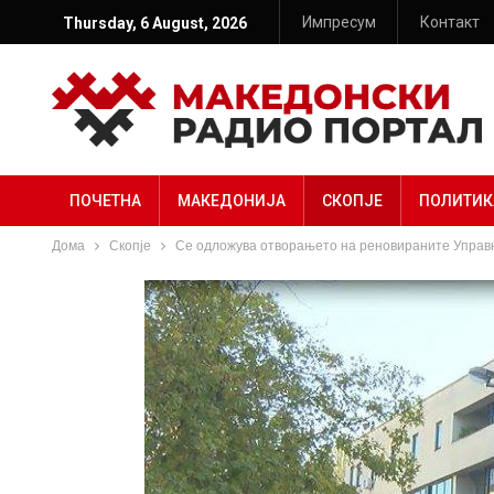
Импресум
Контакт
Thursday, 6 August, 2026
ПОЧЕТНА
МАКЕДОНИЈА
СКОПЈЕ
ПОЛИТИК
Дома
Скопје
Се одложува отворањето на реновираните Управ