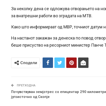
За неколку дена се одложува отворањето на н
за внатрешни работи во зградата на МТВ.
Како што информираат од МВР, точниот датум 
На настанот закажан за денеска по повод отво
беше присуство на ресорниот министер Панче 
Сподели
ПРЕТХОДНА
Почувствуван земјотрес со епицентар 290 километр
југоисточно од Скопје