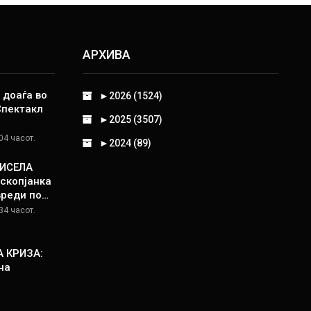
АРХИВА
 доаѓа во
►
2026 (1524)
Спектакл
►
2025 (3507)
04 часот.
►
2024 (89)
КИСЕЛА
скопјанка
вреди по…
34 часот.
 КРИЗА:
на