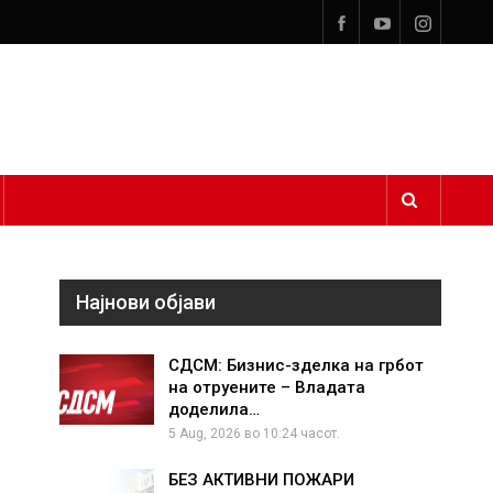
Најнови објави
СДСМ: Бизнис-зделка на грбот
на отруените – Владата
доделила…
5 Aug, 2026 во 10:24 часот.
БЕЗ АКТИВНИ ПОЖАРИ