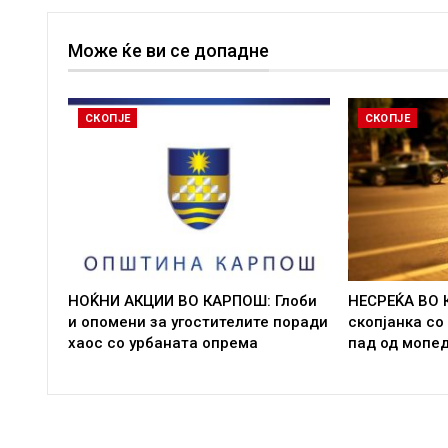
Може ќе ви се допадне
СКОПЈЕ
СКОПЈЕ
НОЌНИ АКЦИИ ВО КАРПОШ: Глоби
НЕСРЕЌА ВО 
и опомени за угостителите поради
скопјанка со
хаос со урбаната опрема
пад од мопе