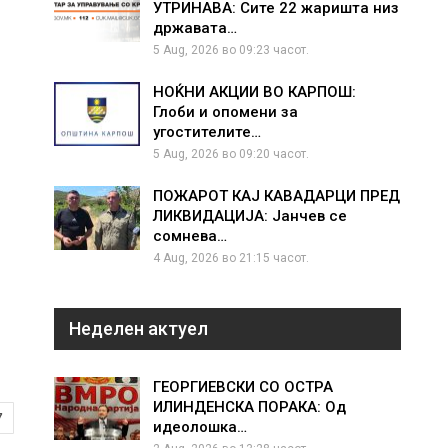
УТРИНАВА: Сите 22 жаришта низ
државата…
5 Aug, 2026 во 09:23 часот.
НОЌНИ АКЦИИ ВО КАРПОШ:
Глоби и опомени за
угостителите…
5 Aug, 2026 во 09:20 часот.
ПОЖАРОТ КАЈ КАВАДАРЦИ ПРЕД
ЛИКВИДАЦИЈА: Јанчев се
сомнева…
4 Aug, 2026 во 21:15 часот.
Неделен актуел
ГЕОРГИЕВСКИ СО ОСТРА
ИЛИНДЕНСКА ПОРАКА: Од
7
идеолошка…