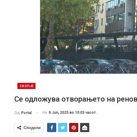
СКОПЈЕ
Се одложува отворањето на рено
На
8 Jun, 2025 во 10:05 часот.
Од
Portal
Сподели