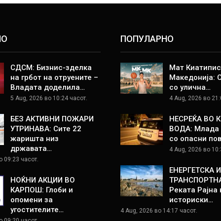
НО
ПОПУЛАРНО
СДСМ: Бизнис-зделка
Мат Киатипис
на грбот на отруените –
Македонија: 
Владата доделила…
со улична…
5 Aug, 2026 во 10:24 часот.
4 Aug, 2026 во 21:
БЕЗ АКТИВНИ ПОЖАРИ
НЕСРЕЌА ВО 
УТРИНАВА: Сите 22
ВОДА: Млада 
жаришта низ
со опасни по
државата…
4 Aug, 2026 во 10:
о 09:23 часот.
ЕНЕРГЕТСКА И
НОЌНИ АКЦИИ ВО
ТРАНСПОРТНА
КАРПОШ: Глоби и
Реката Рајна 
опомени за
историски…
угостителите…
4 Aug, 2026 во 14:17 часот.
о 09:20 часот.