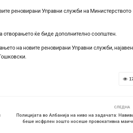
овите реновирани Управни служби на Министерството
на отворањето ќе биде дополнително соопштен.
рањето на новите реновирани Управни служби, најаве
Тошковски.
1
СЛЕДНА
и
Полицијата во Албанија на ниво на задачата: Навив
беше исфрлен зошто носеше провокативна маич