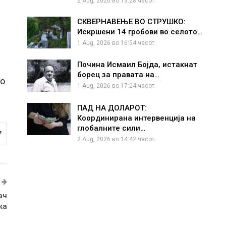
2 Aug, 2026 во 13:28 часот.
СКВЕРНАВЕЊЕ ВО СТРУШКО:
Искршени 14 гробови во селото…
1 Aug, 2026 во 16:54 часот.
Почина Исмаил Бојда, истакнат
борец за правата на…
но
1 Aug, 2026 во 17:24 часот.
ПАД НА ДОЛАРОТ:
Координирана интервенција на
глобалните сили…
7
2 Aug, 2026 во 14:42 часот.
ач
ка