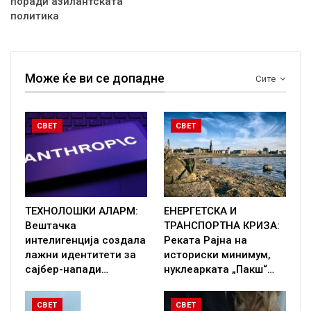
поради азилантската
политика
Може ќе ви се допадне
Сите
СВЕТ
СВЕТ
ТЕХНОЛОШКИ АЛАРМ:
ЕНЕРГЕТСКА И
Вештачка
ТРАНСПОРТНА КРИЗА:
интелигенција создала
Реката Рајна на
лажни идентитети за
историски минимум,
сајбер-напади…
нуклеарката „Пакш“…
СВЕТ
СВЕТ