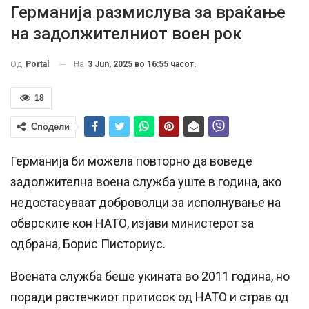
Германија размислува за враќање
на задолжителниот воен рок
На
3 Jun, 2025 во 16:55 часот.
Од
Portal
18
Сподели
Германија би можела повторно да воведе
задолжителна воена служба уште в година, ако
недостасуваат доброволци за исполнување на
обврските кон НАТО, изјави министерот за
одбрана, Борис Писториус.
Воената служба беше укината во 2011 година, но
поради растечкиот притисок од НАТО и страв од