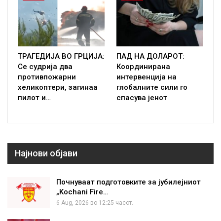
ТРАГЕДИЈА ВО ГРЦИЈА:
ПАД НА ДОЛАРОТ:
Се судрија два
Координирана
противпожарни
интервенција на
хеликоптери, загинаа
глобалните сили го
пилот и…
спасува јенот
Најнови објави
Почнуваат подготовките за јубилејниот
„Kochani Fire…
6 Aug, 2026 во 12:25 часот.