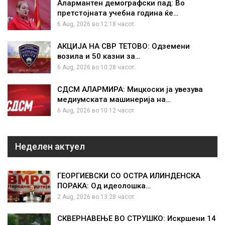
Алармантен демографски пад: Во
претстојната учебна година ќе…
6 Aug, 2026 во 12:18 часот.
АКЦИЈА НА СВР ТЕТОВО: Одземени
возила и 50 казни за…
6 Aug, 2026 во 10:28 часот.
СДСМ АЛАРМИРА: Мицкоски ја увезува
медиумската машинерија на…
6 Aug, 2026 во 10:12 часот.
Неделен актуел
ГЕОРГИЕВСКИ СО ОСТРА ИЛИНДЕНСКА
ПОРАКА: Од идеолошка…
2 Aug, 2026 во 13:28 часот.
СКВЕРНАВЕЊЕ ВО СТРУШКО: Искршени 14