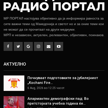
МР ПОРТАЛ настојува објективно да ја информира јавноста за
сите важни теми од Македонија и светот но и за оние теми кои
не можат да се прочитаат на други медиуми.
МРП е независен, актуелен, релевантен, објективен, поинаков.
АКТУЕЛНО
Почнуваат подготовките за јубилејниот
„Kochani Fire…
6 Aug, 2026 во 12:25 часот.
Алармантен демографски пад: Во
претстојната учебна година ќе…