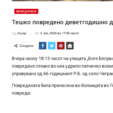
МАКЕДОНИЈА
Тешко повредено деветгодишно де
На
3 Jun, 2025 во 17:00 часот.
Од
Portal
Сподели
Вчера околу 18:15 часот на улицата „Боге Белја
повредено откако во неа удрило патничко возил
управувано од 66-годишниот Р.Б. од село Чегра
Повредената била пренесена во болницата во Г
повреди.