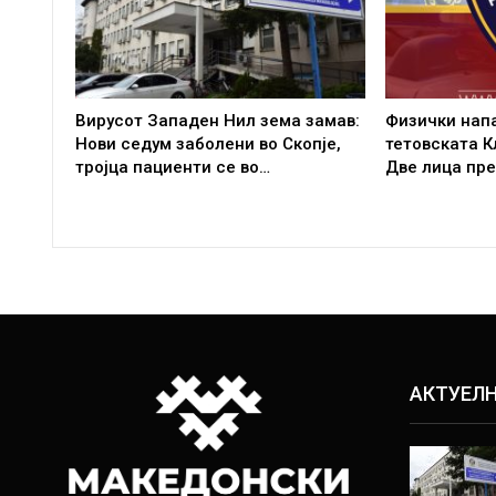
Вирусот Западен Нил зема замав:
Физички напа
Нови седум заболени во Скопје,
тетовската К
тројца пациенти се во…
Две лица пр
АКТУЕЛ