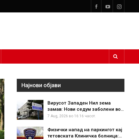
Најнови објави
Вирусот Западен Нил зема
замав: Нови седум заболени во…
7 Aug, 2026 во 16:16 часот.
Физички напад на паркингот кај
тетовската Клиничка болница:…