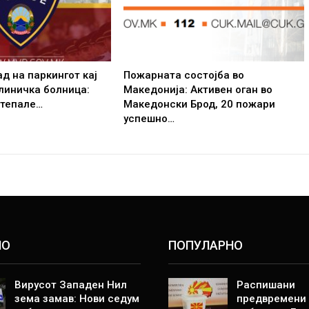
д на паркингот кај
Пожарната состојба во
линичка болница:
Македонија: Активен оган во
етепале…
Македонски Брод, 20 пожари
успешно…
НО
ПОПУЛАРНО
Вирусот Западен Нил
Распишани
зема замав: Нови седум
предвремени