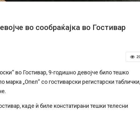
војче во сообраќајка во Гостивар
2
носки“ во Гостивар, 9-годишно девојче било тешко
о марка „Опел“ со гостиварски регистарски таблички
не.
остивар, каде ѝ биле констатирани тешки телесни