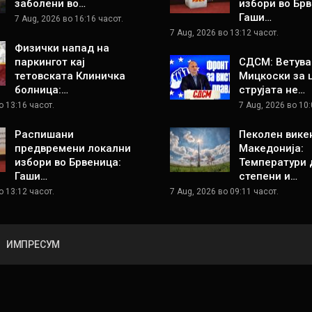
заболени во…
избори во Брв
Гаши…
7 Aug, 2026 во 16:16 часот.
7 Aug, 2026 во 13:12 часот.
Физички напад на
паркингот кај
СДСМ: Ветува
тетовската Клиничка
Мицкоски за 
болница:…
струјата не…
о 13:16 часот.
7 Aug, 2026 во 10:
Распишани
Пеколен вике
предвремени локални
Македонија:
избори во Брвеница:
Температури 
Гаши…
степени и…
о 13:12 часот.
7 Aug, 2026 во 09:11 часот.
ИМПРЕСУМ