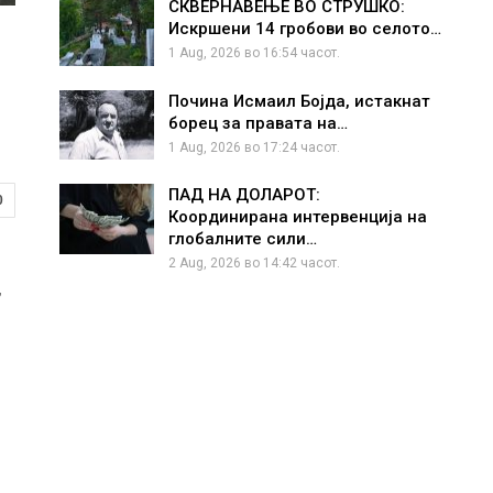
СКВЕРНАВЕЊЕ ВО СТРУШКО:
Искршени 14 гробови во селото…
1 Aug, 2026 во 16:54 часот.
Почина Исмаил Бојда, истакнат
борец за правата на…
1 Aug, 2026 во 17:24 часот.
ПАД НА ДОЛАРОТ:
0
Координирана интервенција на
глобалните сили…
2 Aug, 2026 во 14:42 часот.
,