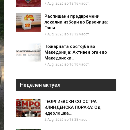
7 Aug, 2026 во 13:16 часот.
Распишани предвремени
локални избори во Брвеница:
Гаши…
7 Aug, 2026 во 13:12 часот.
Пожарната состојба во
Македонија: Активен оган во
Македонски…
7 Aug, 2026 во 10:10 часот.
Неделен актуел
ГЕОРГИЕВСКИ СО ОСТРА
ИЛИНДЕНСКА ПОРАКА: Од
идеолошка…
2 Aug, 2026 во 13:28 часот.