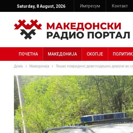
Импресум
Контакт
Saturday, 8 August, 2026
ПОЧЕТНА
МАКЕДОНИЈА
СКОПЈЕ
ПОЛИТИК
Дома
Македонија
Тешко повредено деветгодишно девојче во со