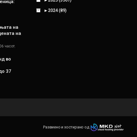
►
2025 (3507)
еница:
►
2024 (89)
њата на
цената на
06 часот.
нд во
до 37
Развиено и хостирано од