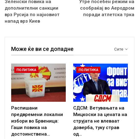
Зеленски повика на
Утре посебен режим на
дополнителни санкции
сообраќај во Аеродром
врз Русија по најновиот
поради атлетска трка
напад врз Киев
Може ќе ви се допадне
Сите
ПОЛИТИКА
ПОЛИТИКА
Распишани
СДСМ: Ветувањата на
предвремени локални
Мицкоски за цената на
избори во Брвеница:
струјата не влеваат
Гаши повика на
доверба, туку страв
достоинствена…
од…