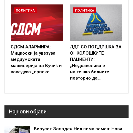
ПОЛИТИКА
ПОЛИТИКА
СДСМ АЛАРМИРА:
ЛДП СО ПОДДРШКА ЗА
Мицкоски ја увезува
ОНКОЛОШКИТЕ
медиумската
ПАЦИЕНТИ:
машинерија на Вучиќ и
„Недозволиво е
воведува „српско…
најтешко болните
повторно да…
Најнови објави
Вирусот Западен Нил зема замав: Нови