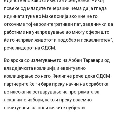
единствено како стимул за иселување. Никој
повеќе од младите генерации нема да ја гледа
иднината тука во Македонија ако ние не го
откочиме тој евроинтегративен пат, заеднички да
работиме на унапредување во многу сфери што
ќе го направи животот и подобар и поквалитетен“,
рече лидерот на СДСМ.
Во врска со излeгувањето на Арбен Таравари од
владејачката коалиција и евентуално
коалицирање со него, Филипче рече дека СДСМ
партнерите ќе ги бара преку начин на соработка
во насока на остварување на програмата за
локалните избори, како и преку взаемно
почитување на политичките субјекти.