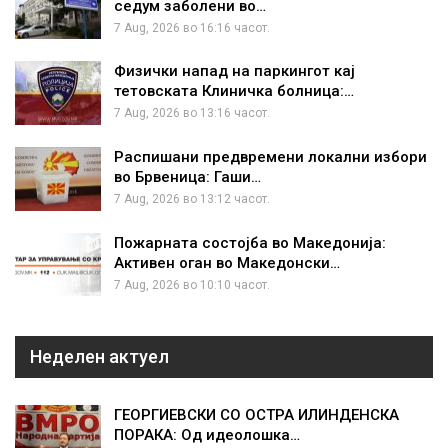
седум заболени во…
7 Aug, 2026 во 16:16 часот.
Физички напад на паркингот кај
тетовската Клиничка болница:…
7 Aug, 2026 во 13:16 часот.
Распишани предвремени локални избори
во Брвеница: Гаши…
7 Aug, 2026 во 13:12 часот.
Пожарната состојба во Македонија:
Активен оган во Македонски…
7 Aug, 2026 во 10:10 часот.
Неделен актуел
ГЕОРГИЕВСКИ СО ОСТРА ИЛИНДЕНСКА
ПОРАКА: Од идеолошка…