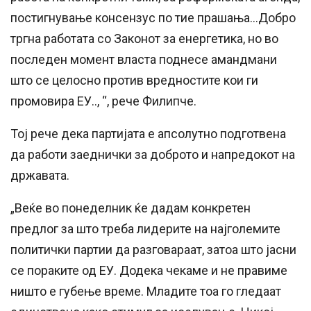
постигнување консензус по тие прашања…Добро
тргна работата со Законот за енергетика, но во
последен момент власта поднесе амандмани
што се целосно против вредностите кои ги
промовира ЕУ.., “, рече Филипче.
Тој рече дека партијата е апсолутно подготвена
да работи заеднички за доброто и напредокот на
државата.
„Веќе во понеделник ќе дадам конкретен
предлог за што треба лидерите на најголемите
политички партии да разговараат, затоа што јасни
се пораките од ЕУ. Додека чекаме и не правиме
ништо е губење време. Младите тоа го гледаат