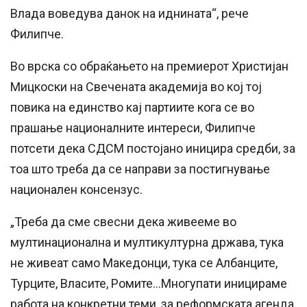
Влада воведува данок на иднината“, рече
Филипче.
Во врска со обраќањето на премиерот Христијан
Мицкоски на Свечената академија во кој тој
повика на единство кај партиите кога се во
прашање националните интереси, Филипче
потсети дека СДСМ постојано иницира средби, за
тоа што треба да се направи за постигнување
национален консензус.
„Треба да сме свесни дека живееме во
мултинационална и мултикултурна држава, тука
не живеат само Македонци, тука се Албанците,
Турците, Власите, Ромите…Многупати иницираме
работа на конкретни теми, за реформската агенда,