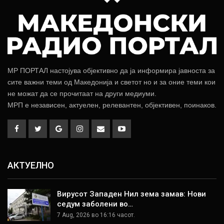
МР ПОРТАЛ настојува објективно да ја информира јавноста за
сите важни теми од Македонија и светот но и за оние теми кои
не можат да се прочитаат на други медиуми.
МРП е независен, актуелен, релевантен, објективен, поинаков.
АКТУЕЛНО
Вирусот Западен Нил зема замав: Нови
седум заболени во…
7 Aug, 2026 во 16:16 часот.