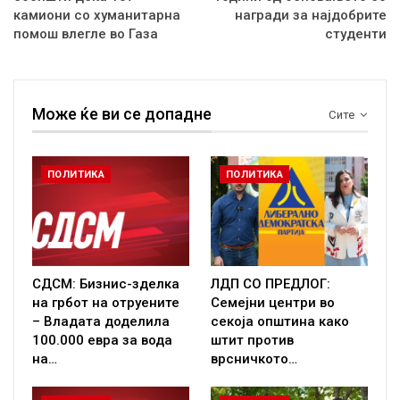
камиони со хуманитарна
награди за најдобрите
помош влегле во Газа
студенти
Може ќе ви се допадне
Сите
ПОЛИТИКА
ПОЛИТИКА
СДСМ: Бизнис-зделка
ЛДП СО ПРЕДЛОГ:
на грбот на отруените
Семејни центри во
– Владата доделила
секоја општина како
100.000 евра за вода
штит против
на…
врсничкото…