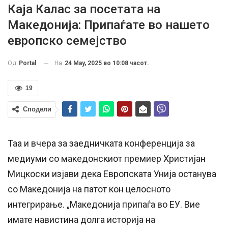
Каја Калас за посетата на
Македонија: Припаѓате во нашето
европско семејство
На
24 May, 2025 во 10:08 часот.
Од
Portal
19
Сподели
Таа и вчера за заедничката конференција за
медиуми со македонскиот премиер Христијан
Мицкоски изјави дека Европската Унија останува
со Македонија на патот кон целосното
интегрирање. „Македонија припаѓа во ЕУ. Вие
имате навистина долга историја на