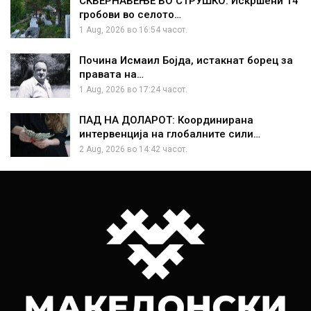
СКВЕРНАВЕЊЕ ВО СТРУШКО: Искршени 14
гробови во селото…
1 Aug, 2026 во 16:54 часот.
Почина Исмаил Бојда, истакнат борец за
правата на…
1 Aug, 2026 во 17:24 часот.
ПАД НА ДОЛАРОТ: Координирана
интервенција на глобалните сили…
2 Aug, 2026 во 14:42 часот.