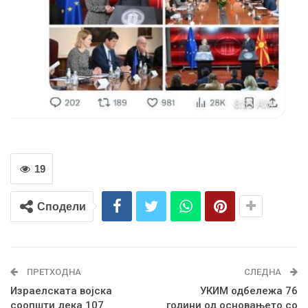
19
Сподели
ПРЕТХОДНА
СЛЕДНА
Израелската војска
УКИМ одбележа 76
соопшти дека 107
години од основањето со