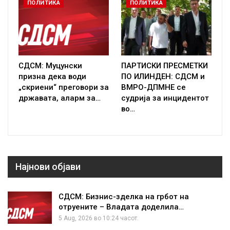
ПОЛИТИКА
ПОЛИТИКА
СДСМ: Муцунски
ПАРТИСКИ ПРЕСМЕТКИ
призна дека води
ПО ИЛИНДЕН: СДСМ и
„скриени“ преговори за
ВМРО-ДПМНЕ се
државата, аларм за…
судрија за инцидентот
во…
Најнови објави
СДСМ: Бизнис-зделка на грбот на
отруените – Владата доделила…
5 Aug, 2026 во 10:24 часот.