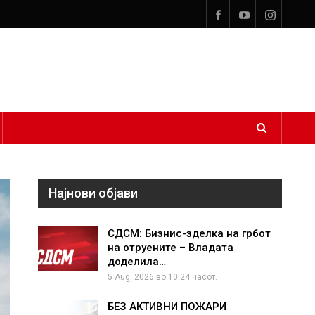
Најнови објави
СДСМ: Бизнис-зделка на грбот
на отруените – Владата
доделила…
5 Aug, 2026 во 10:24 часот.
БЕЗ АКТИВНИ ПОЖАРИ