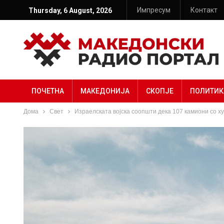
Импресум
Контакт
Thursday, 6 August, 2026
ПОЧЕТНА
МАКЕДОНИЈА
СКОПЈЕ
ПОЛИТИК
Дома
Свет
Израелската војска соопшти дека 107 камиони со х