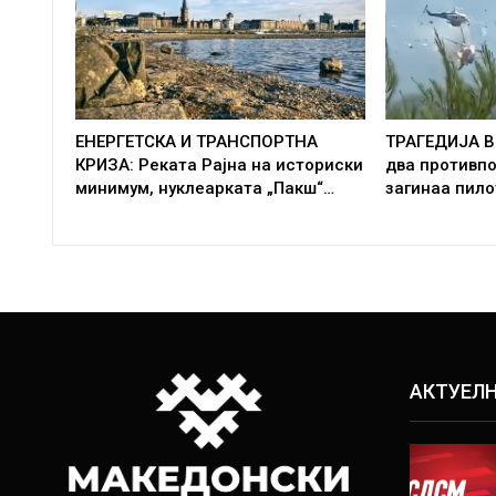
ЕНЕРГЕТСКА И ТРАНСПОРТНА
ТРАГЕДИЈА В
КРИЗА: Реката Рајна на историски
два противп
минимум, нуклеарката „Пакш“…
загинаа пило
АКТУЕЛ