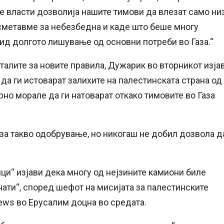
те власти дозволија нашите тимови да влезат само ни
а сметавме за небезбедна и каде што беше многу
вид долгото лишување од основни потреби во Газа.“
еталите за новите правила, Дужарик во вторникот изја
а ги истоварат залихите на палестинската страна од
но морале да ги натоварат откако тимовите во Газа
 за такво одобрување, но никогаш не добил дозвола д
ици“ изјави дека многу од нејзините камиони биле
ати“, според шефот на мисијата за палестинските
News во Ерусалим доцна во средата.