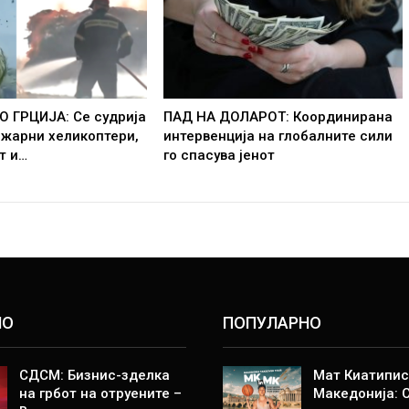
О ГРЦИЈА: Се судрија
ПАД НА ДОЛАРОТ: Координирана
ожарни хеликоптери,
интервенција на глобалните сили
т и…
го спасува јенот
НО
ПОПУЛАРНО
СДСМ: Бизнис-зделка
Мат Киатипис
на грбот на отруените –
Македонија: 