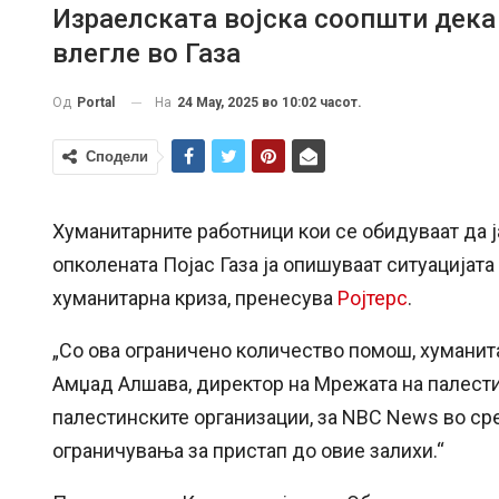
Израелската војска соопшти дек
влегле во Газа
На
24 May, 2025 во 10:02 часот.
Од
Portal
Сподели
Хуманитарните работници кои се обидуваат да 
опколената Појас Газа ја опишуваат ситуацијат
хуманитарна криза, пренесува
Ројтерс
.
„Со ова ограничено количество помош, хуманита
Амџад Алшава, директор на Мрежата на палести
палестинските организации, за NBC News во сре
ограничувања за пристап до овие залихи.“