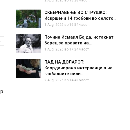
2 Aug, 2026 во 13:28 часот.
СКВЕРНАВЕЊЕ ВО СТРУШКО:
Искршени 14 гробови во селото…
1 Aug, 2026 во 16:54 часот.
Почина Исмаил Бојда, истакнат
1
борец за правата на…
1 Aug, 2026 во 17:24 часот.
ПАД НА ДОЛАРОТ:
Координирана интервенција на
глобалните сили…
2 Aug, 2026 во 14:42 часот.
-р