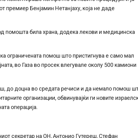
т премиер Бенјамин Нетанјаху, која не даде
од помошта била храна, додека лекови и медицинска
ка ограничената помош што пристигнува е само мал
ната, во Газа во просек влегувале околу 500 камиони
ш, до доцна во средата речиси и да немало помош ш
итарните организации, обвинувајќи ги новите израелс
ата операција.
ниот секретар на ОН, Антонио Гутереш, Стефан