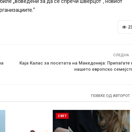
биле „воведени за да се спречи шверцот“, новиот
рганизациите.“
2
СЛЕДНА
на
Каја Калас за посетата на Македонија: Припаѓате 
нашето европско семејст
ПОВЕЌЕ ОД АВТОРОТ
СВЕТ