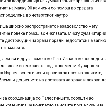
ции за координација на хуманитарните прашања изјав
гнат најмалку 90 камиони со помош во средата
аспределена до четвртокот наутро.
опиша широко распространето незадоволство меѓу
стигне повеќе помош во енклавата. Многу хуманитарн
те дистрибуции на храна поради недостаток на залих
 на пазарите.
, лекови и друга помош во Газа, Израел во последнит
да влезе во енклавата под зголемен меѓународен
а Израел вовел и нови правила за влез на залихите,
блеми и доцнењето на доставата на храна и лекови д
н за координација со Палестинците, соопшти во
о не коментираше конкретно за новите процедури и ја