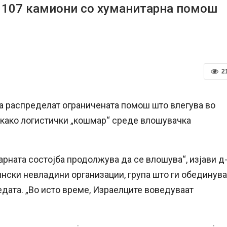
а 107 камиони со хуманитарна помош
2
ја распределат ограничената помош што влегува во
а како логистички „кошмар“ среде влошувачка
рната состојба продолжува да се влошува“, изјави д
нски невладини организации, група што ги обединува
дата. „Во исто време, Израелците воведуваат