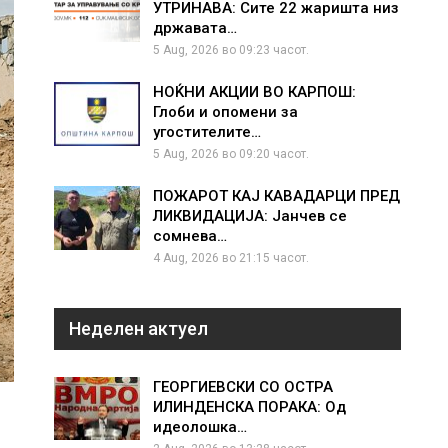
УТРИНАВА: Сите 22 жаришта низ
државата…
5 Aug, 2026 во 09:23 часот.
НОЌНИ АКЦИИ ВО КАРПОШ:
Глоби и опомени за
угостителите…
5 Aug, 2026 во 09:20 часот.
ПОЖАРОТ КАЈ КАВАДАРЦИ ПРЕД
ЛИКВИДАЦИЈА: Јанчев се
сомнева…
4 Aug, 2026 во 21:15 часот.
Неделен актуел
ГЕОРГИЕВСКИ СО ОСТРА
ИЛИНДЕНСКА ПОРАКА: Од
идеолошка…