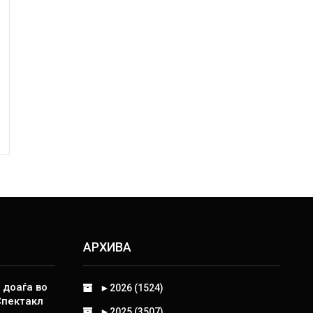
АРХИВА
 доаѓа во
►
2026 (1524)
Спектакл
►
2025 (3507)