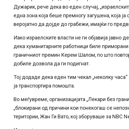
Дужарик, рече дека во еден случај, „израелски
една зона која беше премногу загушена, која ј
веројатно да дојде до грабежи, имајќи го пред
Иако израелските власти не ги објавија јавно д
дека хуманитарните работници биле приморани д
граничниот премин Керем Шалом, по што повтор
добиле дозвола да ги подигнат.
Тој додаде дека еден тим чекал „неколку часа“
ја транспортира помошта.
Во меѓувреме, организацијата „Лекари без гран
„блокирани од причини кои понекогаш се непозн
територии, Жан Ги Вато, кој зборуваше за NBC 