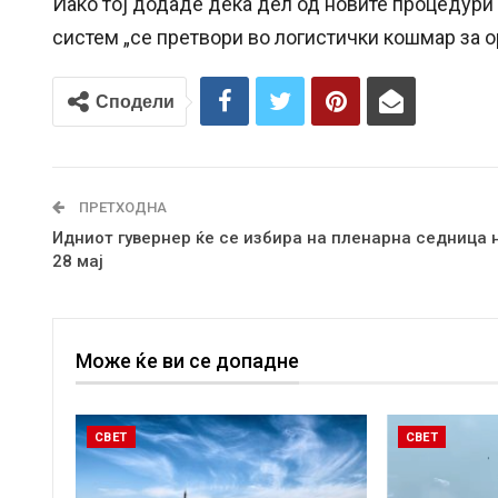
Иако тој додаде дека дел од новите процедури 
систем „се претвори во логистички кошмар за о
Сподели
ПРЕТХОДНА
Идниот гувернер ќе се избира на пленарна седница 
28 мај
Може ќе ви се допадне
СВЕТ
СВЕТ