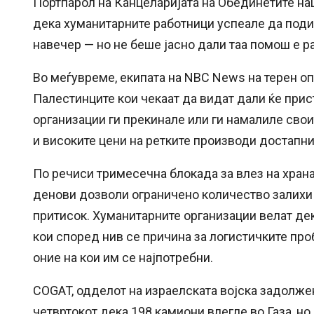
Портпарол на Канцеларијата на Обединетите на
дека хуманитарните работници успеале да поди
навечер — но не беше јасно дали таа помош е р
Во меѓувреме, екипата на NBC News на терен 
Палестинците кои чекаат да видат дали ќе при
организации ги прекинале или ги намалиле свои
и високите цени на ретките производи достапни
По речиси тримесечна блокада за влез на храна
денови дозволи ограничено количество залихи 
притисок. Хуманитарните организации велат дек
кои според нив се причина за логистичките про
оние на кои им се најпотребни.
COGAT, одделот на израелската војска задолже
четвртокот дека 198 камиони влегле во Газа, н