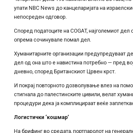
упати NBC News до канцеларијата на израелскио
непосреден одговор.
Според податоците на COGAT, најголемиот дел 
опрема сочинувале помал дел.
Хуманитарните организации предупредуваат де
дел од она што е навистина потребно — пред вој
дневно, според Британскиот Црвен крст.
И покрај повторното дозволување влез на помо
стигнала до палестинските цивили, велат хуман
процедури дека ја комплицираат веќе заплеткан
Логистички ‘кошмар’
На брифинг во средата, портпаролот на генерал