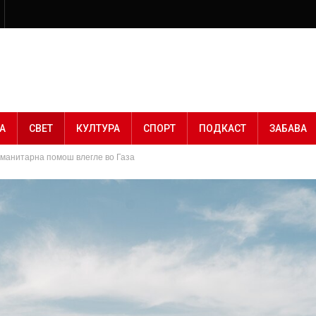
А
СВЕТ
КУЛТУРА
СПОРТ
ПОДКАСТ
ЗАБАВА
уманитарна помош влегле во Газа