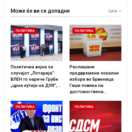
Може ќе ви се допадне
Сите
ПОЛИТИКА
ПОЛИТИКА
Политичка војна за
Распишани
случајот „Лотарија“:
предвремени локални
ВЛЕН го нарече Груби
избори во Брвеница:
„црна кутија на ДУИ“,…
Гаши повика на
достоинствена…
ПОЛИТИКА
ПОЛИТИКА