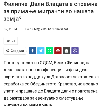
Филипче: Дали Владата е спремна
за примање мигранти во нашата
земја?
На
19 May, 2025 во 17:04 часот.
Од
Portal
21
Сподели
Претседателот на СДСМ, Венко Филипче, на
денешната прес-конференција изјави дека
партијата го поддржува Договорот за стратешка
соработка со Обединетото Кралство, но воедно
упати и прашање до Владата дали е подготвена
да разговара за евентуално сместување
мигранти во Македонија.