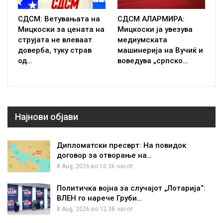
СДСМ: Ветувањата на
СДСМ АЛАРМИРА:
Мицкоски за цената на
Мицкоски ја увезува
струјата не влеваат
медиумската
доверба, туку страв
машинерија на Вучиќ и
од…
воведува „српско…
Најнови објави
Дипломатски пресврт: На повидок
договор за отворање на…
8 Aug, 2026 во 16:36 часот.
Политичка војна за случајот „Лотарија“:
ВЛЕН го нарече Груби…
8 Aug, 2026 во 12:38 часот.