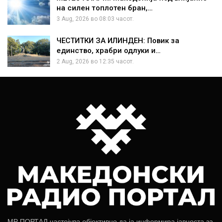
на силен топлотен бран,…
3 Aug, 2026 во 08:03 часот.
ЧЕСТИТКИ ЗА ИЛИНДЕН: Повик за
единство, храбри одлуки и…
2 Aug, 2026 во 12:35 часот.
МР ПОРТАЛ настојува објективно да ја информира јавноста за