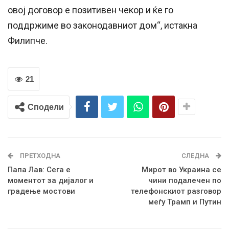
овој договор е позитивен чекор и ќе го
поддржиме во законодавниот дом“, истакна
Филипче.
21
Сподели
ПРЕТХОДНА
СЛЕДНА
Папа Лав: Сега е
Мирот во Украина се
моментот за дијалог и
чини подалечен по
градење мостови
телефонскиот разговор
меѓу Трамп и Путин