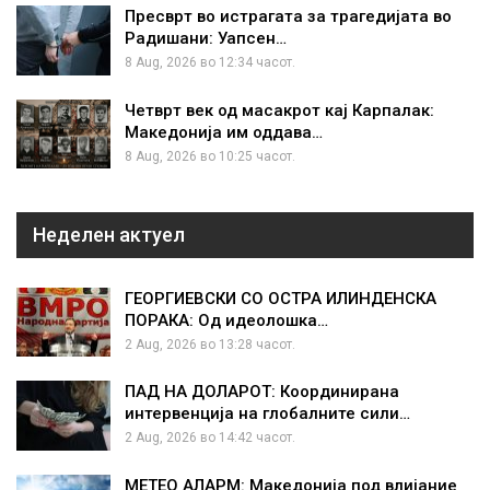
Пресврт во истрагата за трагедијата во
Радишани: Уапсен…
8 Aug, 2026 во 12:34 часот.
Четврт век од масакрот кај Карпалак:
Македонија им оддава…
8 Aug, 2026 во 10:25 часот.
Неделен актуел
ГЕОРГИЕВСКИ СО ОСТРА ИЛИНДЕНСКА
ПОРАКА: Од идеолошка…
2 Aug, 2026 во 13:28 часот.
ПАД НА ДОЛАРОТ: Координирана
интервенција на глобалните сили…
2 Aug, 2026 во 14:42 часот.
МЕТЕО АЛАРМ: Македонија под влијание