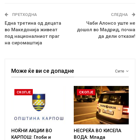
ПРЕТХОДНА
СЛЕДНА
Една третина од децата
Чаби Алонсо уште не
во Македонија живеат
дошол во Мадрид, почна
под националниот праг
да дели откази!
на сиромаштија
Може ќе ви се допадне
Сите
СКОПЈЕ
СКОПЈЕ
НОЌНИ АКЦИИ ВО
НЕСРЕЌА ВО КИСЕЛА
КАРПОШ: Глоби и
ВОДА: Млада