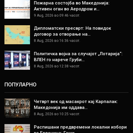
Пожарна состојба во Македонија:
Активен оган во Аеродром и…
9 Aug, 2026 во 09:46 часот.
Дипломатски пресврт: На повидок
договор за отворање на…
8 Aug, 2026 во 16:36 часот.
Политичка војна за случајот „Лотарија“:
ВЛЕН го нарече Груби…
8 Aug, 2026 во 12:38 часот.
ПОПУЛАРНО
Четврт век од масакрот кај Карпалак:
Македонија им оддава…
8 Aug, 2026 во 10:25 часот.
Распишани предвремени локални избори
во Брвеница: Гаши…