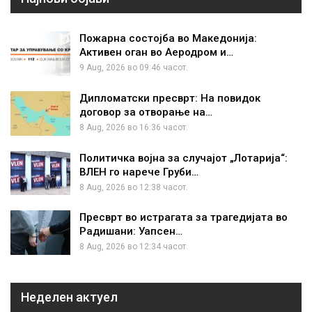
Пожарна состојба во Македонија:
Активен оган во Аеродром и…
9 Aug, 2026 во 09:46 часот.
Дипломатски пресврт: На повидок
договор за отворање на…
8 Aug, 2026 во 16:36 часот.
Политичка војна за случајот „Лотарија“:
ВЛЕН го нарече Груби…
8 Aug, 2026 во 12:38 часот.
Пресврт во истрагата за трагедијата во
Радишани: Уапсен…
8 Aug, 2026 во 12:34 часот.
Неделен актуел