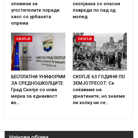
опомени за
скопјанка со опасни
угостителите поради
повреди по пад од
хаос со урбаната
мопед
опрема
СКОПЈЕ
СКОПЈЕ
БЕСПЛАТНИ УНИФОРМИ
СКОПЈЕ 63 ГОДИНИ ПО
ЗА СРЕДНОШКОЛЦИТЕ:
ЗЕМЈОТРЕСОТ: Се
Град Скопје со нова
сеќаваме на
мерка за еднаквост
урнатините, но знаеме
во…
ли колку ни се…
Најнови објави