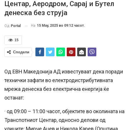
Центар, Аеродром, Сарај и Бутел
денеска без струја
На
15 May, 2025 во 09:12 часот.
Од
Portal
15
Сподели
Од ЕВН Македонија АД известуваат дека поради
технички зафати во електродистрибутивната
мрежа денеска без електрична енергија ќе
останат:
· од 09:00 – 11:00 часот, објектите во околината на
Транспотниот Центар, односно делови од
улиците: Мирче Ацев и Никола Карев (Општина