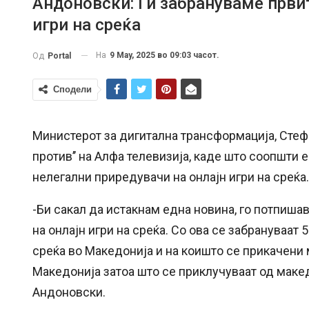
Андоновски: Ги забрануваме првит
игри на среќа
На
9 May, 2025 во 09:03 часот.
Од
Portal
Сподели
Министерот за дигитална трансформација, Стеф
против’’ на Алфа телевизија, каде што соопшти е
нелегални приредувачи на онлајн игри на среќа.
-Би сакал да истакнам една новина, го потпиша
на онлајн игри на среќа. Со ова се забрануваат
среќа во Македонија и на коишто се прикачени 
Македонија затоа што се приклучуваат од макед
Андоновски.