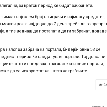
легални, за краток период ќе бидат забранети.
а имаат најголем број на играчи и најмногу средства,
 можен рок, а најдоцна до 7 дена, треба да го препра
а, а тие веднаш да постапат и да ги забранат, додаде
рв налог за забрана на портали, бидејќи овие 53 се
следниот период ќе следат уште портали. Тој дополни
циите што ги предаваат граѓаните кон овие портали,
оже да се искористат на штета на граѓаните.
1