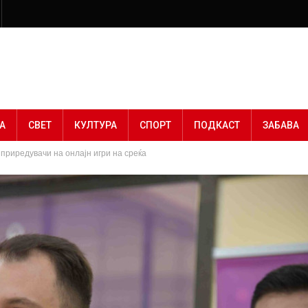
А
СВЕТ
КУЛТУРА
СПОРТ
ПОДКАСТ
ЗАБАВА
приредувачи на онлајн игри на среќа