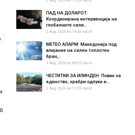
н
2 Aug, 2026 во 13:28 часот.
ПАД НА ДОЛАРОТ:
Координирана интервенција на
глобалните сили…
2 Aug, 2026 во 14:42 часот.
4
МЕТЕО АЛАРМ: Македонија под
влијание на силен топлотен
бран,…
3 Aug, 2026 во 08:03 часот.
ЧЕСТИТКИ ЗА ИЛИНДЕН: Повик за
единство, храбри одлуки и…
2 Aug, 2026 во 12:35 часот.
и
од