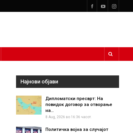
Најнови објави
Дипломатски пресврт: На
повидок договор за отворање
на…
8 Aug, 2026 во 16:36 часот.
Политичка војна за случајот