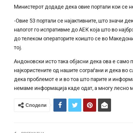
Министерот додаде дека овие портали кои се не
-Овие 53 портали се најактивните, што значи дек
налогот го испративме до АЕК која што во најбрз
до телеком операторите коишто се во Македониј
тој.
Андоновски исто така објасни дека ова е само п
најкористените од нашите сограѓани и дека во 
дека проблемот е и во тоа што парите и информа
немаме информација каде одат, а многу лесно м
Сподели