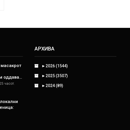
АРХИВА
д масакрот
►
2026 (1544)
►
2025 (3507)
м оддава…
25 часот.
►
2024 (89)
 локални
еница: