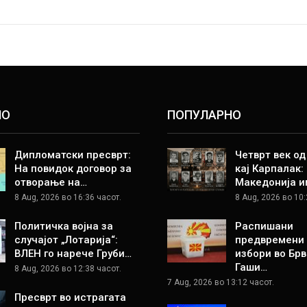
НО
ПОПУЛАРНО
Дипломатски пресврт:
Четврт век о
На повидок договор за
кај Карпалак:
отворање на…
Македонија и
8 Aug, 2026 во 16:36 часот.
8 Aug, 2026 во 10:
Политичка војна за
Распишани
случајот „Лотарија“:
предвремени
ВЛЕН го нарече Груби…
избори во Брв
Гаши…
8 Aug, 2026 во 12:38 часот.
7 Aug, 2026 во 13:12 часот.
Пресврт во истрагата