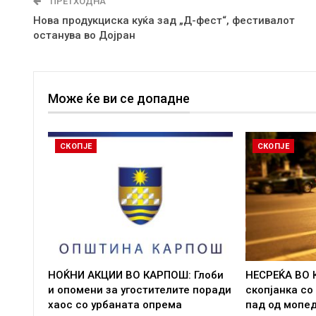
ПРЕТХОДНА
Нова продукциска куќа зад „Д-фест“, фестивалот
останува во Дојран
Може ќе ви се допадне
СКОПЈЕ
СКОПЈЕ
НОЌНИ АКЦИИ ВО КАРПОШ: Глоби
НЕСРЕЌА ВО 
и опомени за угостителите поради
скопјанка со
хаос со урбаната опрема
пад од мопе