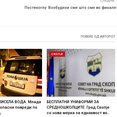
СЛЕДНА
Постекоглу: Возбудени сме што сме во финале
ПОВЕЌЕ ОД АВТОРОТ
СКОПЈЕ
КИСЕЛА ВОДА: Млада
БЕСПЛАТНИ УНИФОРМИ ЗА
 опасни повреди по
СРЕДНОШКОЛЦИТЕ: Град Скопје
д
со нова мерка за еднаквост во…