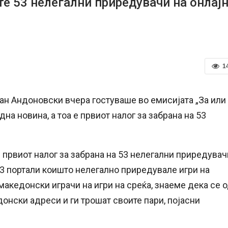
е 53 нелегални приредувачи на онлај
1
ан Андоновски вчера гостуваше во емисијата „За или
дна новина, а тоа е првиот налог за забрана на 53
в првиот налог за забрана на 53 нелегални приредувач
 53 портали коишто нелегално приредувале игри на
македонски играчи на игри на среќа, знаеме дека се 
онски адреси и ги трошат своите пари, појасни