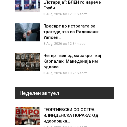
„Лотарија“: ВЛЕН го нарече
Груби…
8 Aug, 2026 во 12:38 часот.
Пресврт во истрагата за
трагедијата во Радишани:
Уапсен…
8 Aug, 2026 во 12:34 часот.
Четврт век од масакрот кај
Карпалак: Македонија им
оддава…
8 Aug, 2026 во 10:25 часот.
Неделен актуел
ГЕОРГИЕВСКИ СО ОСТРА
ИЛИНДЕНСКА ПОРАКА: Од
идеолошка…