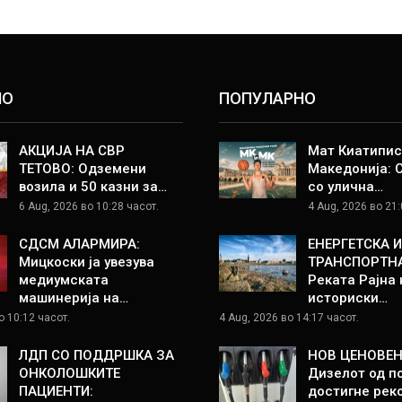
НО
ПОПУЛАРНО
АКЦИЈА НА СВР
Мат Киатипис
ТЕТОВО: Одземени
Македонија: 
возила и 50 казни за…
со улична…
6 Aug, 2026 во 10:28 часот.
4 Aug, 2026 во 21:
СДСМ АЛАРМИРА:
ЕНЕРГЕТСКА И
Мицкоски ја увезува
ТРАНСПОРТНА
медиумската
Реката Рајна 
машинерија на…
историски…
о 10:12 часот.
4 Aug, 2026 во 14:17 часот.
ЛДП СО ПОДДРШКА ЗА
НОВ ЦЕНОВЕН
ОНКОЛОШКИТЕ
Дизелот од п
ПАЦИЕНТИ:
достигне рек