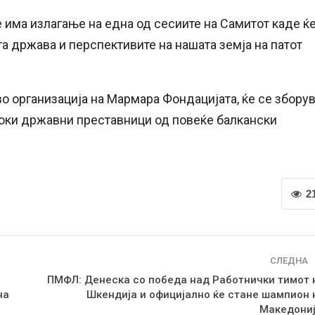
 има излагање на една од сесиите на Самитот каде ќ
а држава и перспективите на нашата земја на патот
во организација на Мармара Фондацијата, ќе се збору
исоки државни преставници од повеќе балкански
2
СЛЕДНА
ПМФЛ: Денеска со победа над Работнички тимот 
на
Шкендија и официјално ќе стане шампион 
Македониј