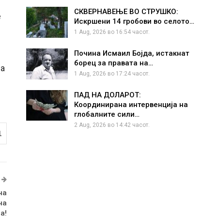
СКВЕРНАВЕЊЕ ВО СТРУШКО:
е
Искршени 14 гробови во селото…
1 Aug, 2026 во 16:54 часот.
Почина Исмаил Бојда, истакнат
борец за правата на…
ва
1 Aug, 2026 во 17:24 часот.
ПАД НА ДОЛАРОТ:
Координирана интервенција на
глобалните сили…
2 Aug, 2026 во 14:42 часот.
1
на
на
а!