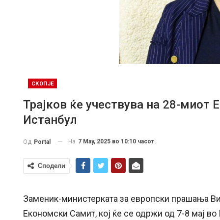
СКОПЈЕ
Трајков ќе учествува на 28-миот
Истанбул
На
7 May, 2025 во 10:10 часот.
Од
Portal
Сподели
Заменик-министерката за европски прашањa Вик
Економски Самит, кој ќе се одржи од 7-8 мај во 