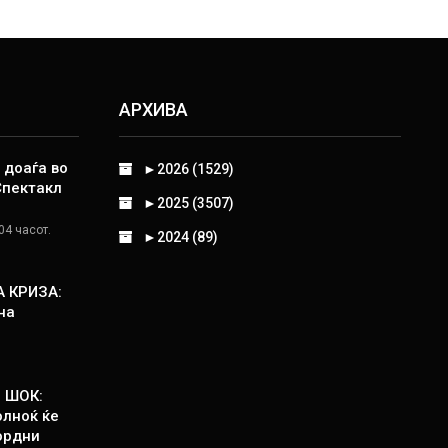
АРХИВА
 доаѓа во
►
2026 (1529)
Спектакл
►
2025 (3507)
04 часот.
►
2024 (89)
 КРИЗА:
на
 ШОК:
олноќ ќе
ордни