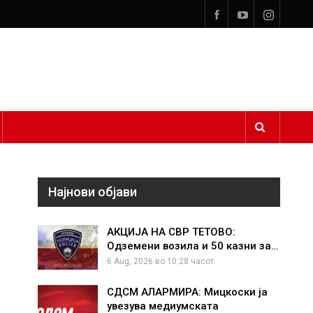
Најнови објави
АКЦИЈА НА СВР ТЕТОВО:
Одземени возила и 50 казни за…
6 Aug, 2026 во 10:28 часот.
СДСМ АЛАРМИРА: Мицкоски ја
увезува медиумската