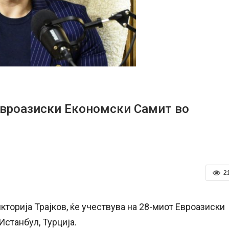
 Евроазиски Економски Самит во
2
торија Трајков, ќе учествува на 28-миот Евроазиски
Истанбул, Турција.