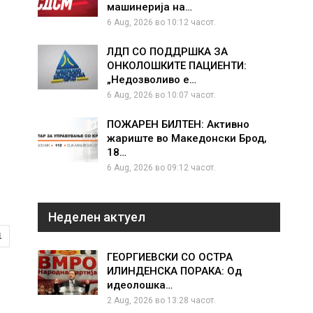
машинерија на…
6 Aug, 2026 во 10:12 часот.
ЛДП СО ПОДДРШКА ЗА
ОНКОЛОШКИТЕ ПАЦИЕНТИ:
„Недозволиво е…
6 Aug, 2026 во 10:07 часот.
ПОЖАРЕН БИЛТЕН: Активно
жариште во Македонски Брод,
18…
6 Aug, 2026 во 09:12 часот.
Неделен актуел
1
ГЕОРГИЕВСКИ СО ОСТРА
ИЛИНДЕНСКА ПОРАКА: Од
идеолошка…
2 Aug, 2026 во 13:28 часот.