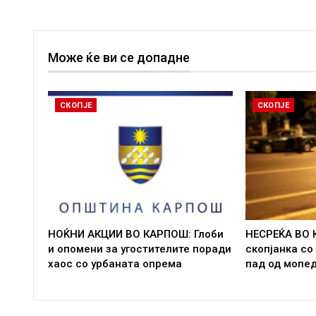
Може ќе ви се допадне
СКОПЈЕ
СКОПЈЕ
НОЌНИ АКЦИИ ВО КАРПОШ: Глоби
НЕСРЕЌА ВО 
и опомени за угостителите поради
скопјанка со
хаос со урбаната опрема
пад од мопе