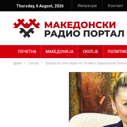
Импресум
Контакт
Thursday, 6 August, 2026
ПОЧЕТНА
МАКЕДОНИЈА
СКОПЈЕ
ПОЛИТИК
Дома
Скопје
Трајков ќе учествува на 28-миот Евроазиски Екон