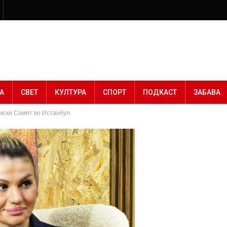
А
СВЕТ
КУЛТУРА
СПОРТ
ПОДКАСТ
ЗАБАВА
омски Самит во Истанбул