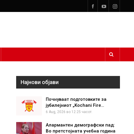
Најнови објави
Почнуваат подготовките за
јубилејниот „Kochani Fire…
6 Aug, 2026 во 12:25 часот.
Алармантен демографски пад:
Во претстојната учебна година