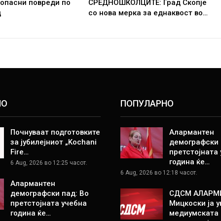
 опасни повреди по
СРЕДНОШКОЛЦИТЕ: Град Скопје
д
со нова мерка за еднаквост во…
НО
ПОПУЛАРНО
Почнуваат подготовките
Алармантен
за јубилејниот „Kochani
демографски 
Fire…
претстојната
година ќе…
6 Aug, 2026 во 12:25 часот.
6 Aug, 2026 во 12:18 часот.
Алармантен
демографски пад: Во
СДСМ АЛАРМ
претстојната учебна
Мицкоски ја у
година ќе…
медиумската