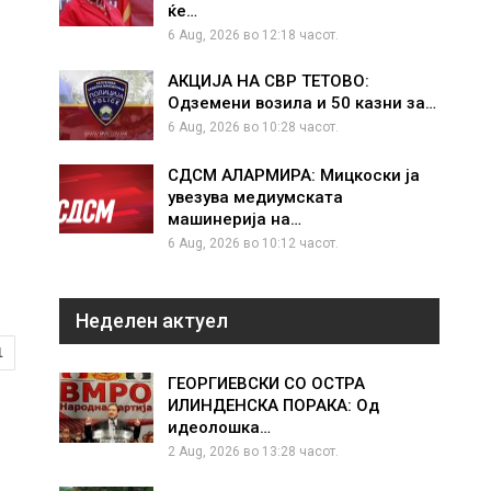
ќе…
6 Aug, 2026 во 12:18 часот.
АКЦИЈА НА СВР ТЕТОВО:
Одземени возила и 50 казни за…
6 Aug, 2026 во 10:28 часот.
СДСМ АЛАРМИРА: Мицкоски ја
увезува медиумската
машинерија на…
6 Aug, 2026 во 10:12 часот.
Неделен актуел
1
ГЕОРГИЕВСКИ СО ОСТРА
ИЛИНДЕНСКА ПОРАКА: Од
идеолошка…
2 Aug, 2026 во 13:28 часот.