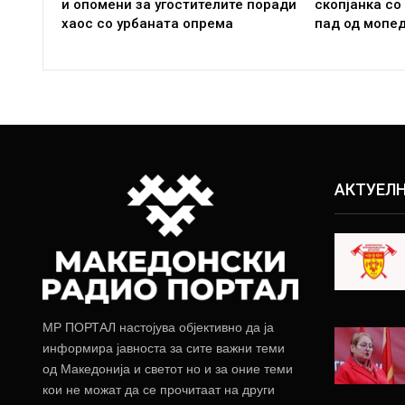
и опомени за угостителите поради
скопјанка со
хаос со урбаната опрема
пад од мопе
АКТУЕЛ
МР ПОРТАЛ настојува објективно да ја
информира јавноста за сите важни теми
од Македонија и светот но и за оние теми
кои не можат да се прочитаат на други