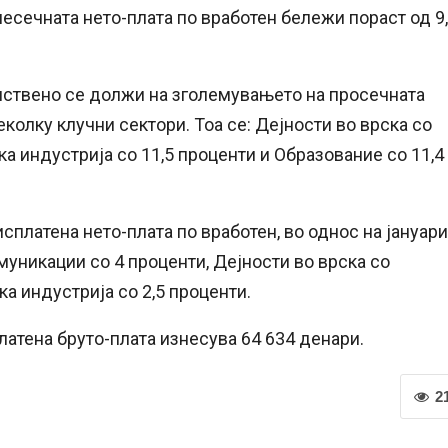
есечната нето-плата по вработен бележи пораст од 9
нствено се должи на зголемувањето на просечната
колку клучни сектори. Тоа се: Дејности во врска со
а индустрија со 11,5 проценти и Образование со 11,4
платена нето-плата по вработен, во однос на јануари
муникации со 4 проценти, Дејности во врска со
а индустрија со 2,5 проценти.
атена бруто-плата изнесува 64 634 денари.
2