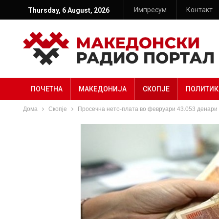
Импресум
Контакт
Thursday, 6 August, 2026
ПОЧЕТНА
МАКЕДОНИЈА
СКОПЈЕ
ПОЛИТИК
Дома
Скопје
Просечна нето-плата во февруари 43.053 денари