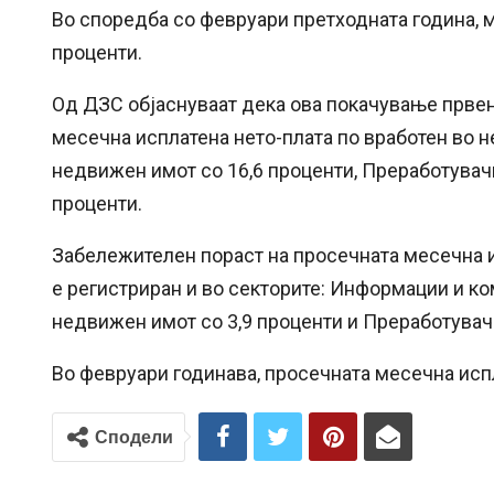
Во споредба со февруари претходната година, м
проценти.
Од ДЗС објаснуваат дека ова покачување прве
месечна исплатена нето-плата по вработен во не
недвижен имот со 16,6 проценти, Преработувачк
проценти.
Забележителен пораст на просечната месечна ис
е регистриран и во секторите: Информации и ко
недвижен имот со 3,9 проценти и Преработувачк
Во февруари годинава, просечната месечна испл
Сподели