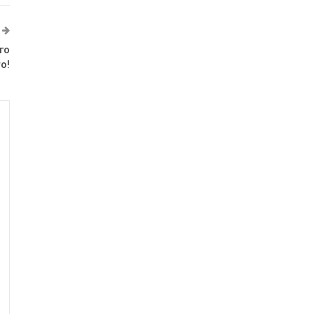
го
о!