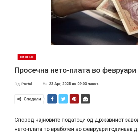
СКОПЈЕ
Просечна нето-плата во февруари
На
23 Apr, 2025 во 09:03 часот.
Од
Portal
Сподели
Според најновите податоци од Државниот завод
нето-плата по вработен во февруари годинава д