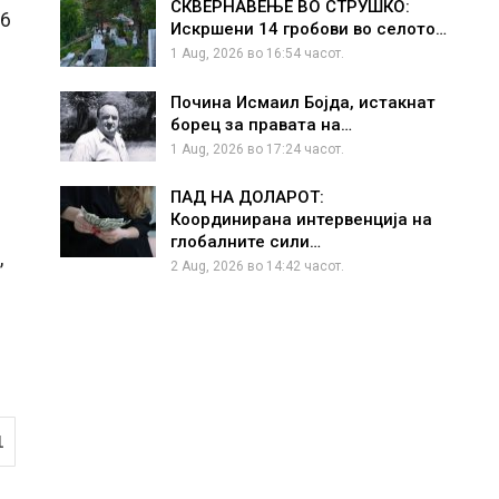
СКВЕРНАВЕЊЕ ВО СТРУШКО:
,6
Искршени 14 гробови во селото…
1 Aug, 2026 во 16:54 часот.
Почина Исмаил Бојда, истакнат
борец за правата на…
1 Aug, 2026 во 17:24 часот.
ПАД НА ДОЛАРОТ:
Координирана интервенција на
глобалните сили…
,
2 Aug, 2026 во 14:42 часот.
1