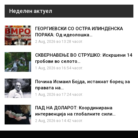
Неделен актуел
ГЕОРГИЕВСКИ СО ОСТРА ИЛИНДЕНСКА
ПОРАКА: Од идеолошка…
2 Aug, 2026 во 13:28 часот.
СКВЕРНАВЕЊЕ ВО СТРУШКО: Искршени 14
гробови во селото…
1 Aug, 2026 во 16:54 часот.
Почина Исмаил Бојда, истакнат борец за
правата на…
1 Aug, 2026 во 17:24 часот.
ПАД НА ДОЛАРОТ: Координирана
интервенција на глобалните сили…
2 Aug, 2026 во 14:42 часот.