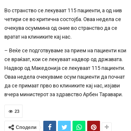
Во странство се лекуваат 115 пациенти, а од нив
четири се во критична состојба. Оваа недела се
очекува осуммина од оние во странство да се
вратат на клиниките кај нас.
– Веќе се подготвуваме за прием на пациенти кои
се враќаат, кои се лекуваат надвор од државата.
Надвор од Македонија се лекуваат 115 пациенти.
Оваа недела очекуваме осум пациенти да почнат
да се примаат прво во клиниките кај нас, изјави
вчера министерот за здравство Арбен Таравари.
23
Сподели