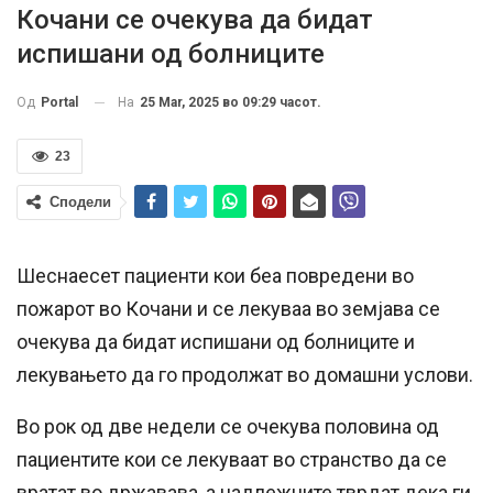
Кочани се очекува да бидат
испишани од болниците
На
25 Mar, 2025 во 09:29 часот.
Од
Portal
23
Сподели
Шеснаесет пациенти кои беа повредени во
пожарот во Кочани и се лекуваа во земјава се
очекува да бидат испишани од болниците и
лекувањето да го продолжат во домашни услови.
Во рок од две недели се очекува половина од
пациентите кои се лекуваат во странство да се
вратат во државава, а надлежните тврдат дека ги