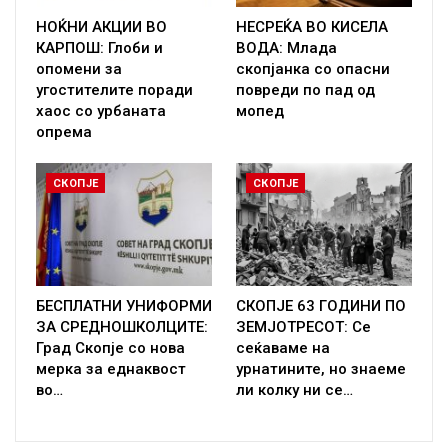
НОЌНИ АКЦИИ ВО
НЕСРЕЌА ВО КИСЕЛА
КАРПОШ: Глоби и
ВОДА: Млада
опомени за
скопјанка со опасни
угостителите поради
повреди по пад од
хаос со урбаната
мопед
опрема
СКОПЈЕ
СКОПЈЕ
БЕСПЛАТНИ УНИФОРМИ
СКОПЈЕ 63 ГОДИНИ ПО
ЗА СРЕДНОШКОЛЦИТЕ:
ЗЕМЈОТРЕСОТ: Се
Град Скопје со нова
сеќаваме на
мерка за еднаквост
урнатините, но знаеме
во…
ли колку ни се…