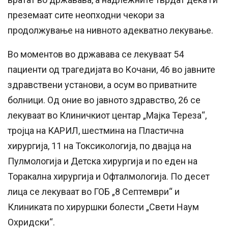
преземаат сите неопходни чекори за
продолжување на нивното адекватно лекување.
Во моментов во државава се лекуваат 54
пациенти од трагедијата во Кочани, 46 во јавните
здравствени установи, а осум во приватните
болници. Од оние во јавното здравство, 26 се
лекуваат во Клиничкиот центар „Мајка Тереза“,
тројца на КАРИЛ, шестмина на Пластична
хирургија, 11 на Токсикологија, по двајца на
Пулмологија и Детска хирургија и по еден на
Торакална хирургија и Офталмологија. По десет
лица се лекуваат во ГОБ „8 Септември“ и
Клиниката по хируршки болести „Свети Наум
Охридски“.