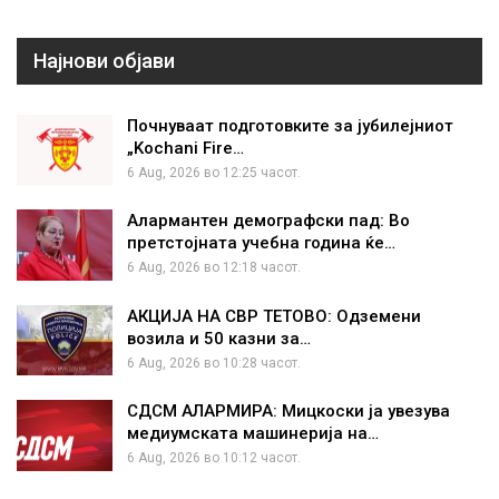
Најнови објави
Почнуваат подготовките за јубилејниот
„Kochani Fire…
6 Aug, 2026 во 12:25 часот.
Алармантен демографски пад: Во
претстојната учебна година ќе…
6 Aug, 2026 во 12:18 часот.
АКЦИЈА НА СВР ТЕТОВО: Одземени
возила и 50 казни за…
6 Aug, 2026 во 10:28 часот.
СДСМ АЛАРМИРА: Мицкоски ја увезува
медиумската машинерија на…
6 Aug, 2026 во 10:12 часот.