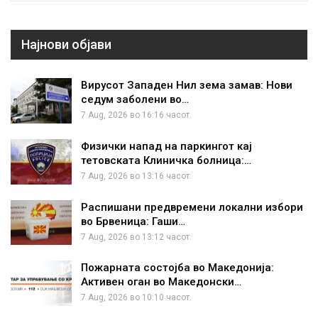
Најнови објави
Вирусот Западен Нил зема замав: Нови
седум заболени во…
7 Aug, 2026 во 16:16 часот.
Физички напад на паркингот кај
тетовската Клиничка болница:…
7 Aug, 2026 во 13:16 часот.
Распишани предвремени локални избори
во Брвеница: Гаши…
7 Aug, 2026 во 13:12 часот.
Пожарната состојба во Македонија:
Активен оган во Македонски…
7 Aug, 2026 во 10:10 часот.