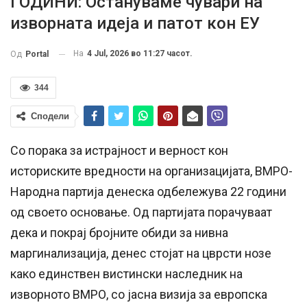
ГОДИНИ: Остануваме чувари на
изворната идеја и патот кон ЕУ
На
4 Jul, 2026 во 11:27 часот.
Од
Portal
344
Сподели
Со порака за истрајност и верност кон
историските вредности на организацијата, ВМРО-
Народна партија денеска одбележува 22 години
од своето основање. Од партијата порачуваат
дека и покрај бројните обиди за нивна
маргинализација, денес стојат на цврсти нозе
како единствен вистински наследник на
изворното ВМРО, со јасна визија за европска