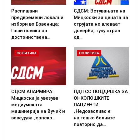
Распишани
СДСМ: Ветувањата на
предвремени локални
Мицкоски за цената на
избори во Брвеница:
струјата не влеваат
Гаши повика на
доверба, туку страв
достоинствена…
од…
ПОЛИТИКА
ПОЛИТИКА
СДСМ АЛАРМИРА:
ЛДП СО ПОДДРШКА ЗА
Мицкоски ја увезува
ОНКОЛОШКИТЕ
медиумската
ПАЦИЕНТИ:
машинерија на Вучиќ и
„Недозволиво е
воведува „српско…
најтешко болните
повторно да…