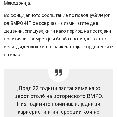
Македонија.
Во официјалното соопштение по повод јубилејот,
од ВМРО-НП се осврнаа на изминатите две
децении, опишувајќи ги како период на постојани
политички премрежја и борба против, како што
велат, „идеолошкиот франкенштајн“ кој денеска е
на власт.
„Пред 22 години застанавме како
цврст столб на историското ВМРО.
Низ годините поминаа илјадници
кариеристи и интересџии кои не