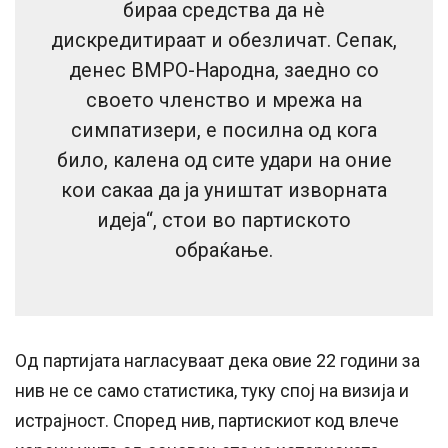
бираа средства да нè
дискредитираат и обезличат. Сепак,
денес ВМРО-Народна, заедно со
своето членство и мрежа на
симпатизери, е посилна од кога
било, калена од сите удари на оние
кои сакаа да ја уништат изворната
идеја“, стои во партиското
обраќање.
Од партијата нагласуваат дека овие 22 години за
нив не се само статистика, туку спој на визија и
истрајност. Според нив, партискиот код влече