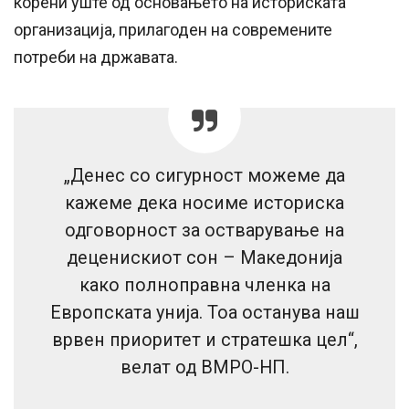
корени уште од основањето на историската
организација, прилагоден на современите
потреби на државата.
„Денес со сигурност можеме да
кажеме дека носиме историска
одговорност за остварување на
деценискиот сон – Македонија
како полноправна членка на
Европската унија. Тоа останува наш
врвен приоритет и стратешка цел“,
велат од ВМРО-НП.