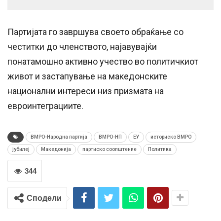
Партијата го завршува своето обраќање со
честитки до членството, најавувајќи
понатамошно активно учество во политичкиот
живот и застапување на македонските
национални интереси низ призмата на
евроинтеграциите.
ВМРО-Народна партија
ВМРО-НП
ЕУ
историско ВМРО
јубилеј
Македонија
партиско соопштение
Политика
344
Сподели