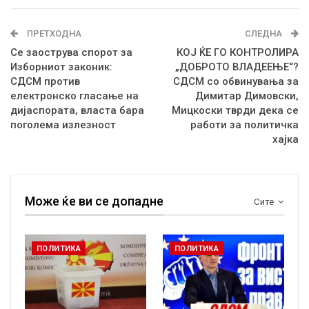
ПРЕТХОДНА
СЛЕДНА
Се заострува спорот за
КОЈ ЌЕ ГО КОНТРОЛИРА
Изборниот законик:
„ДОБРОТО ВЛАДЕЕЊЕ“?
СДСМ против
СДСМ со обвинувања за
електронско гласање на
Димитар Димовски,
дијаспората, власта бара
Мицкоски тврди дека се
поголема излезност
работи за политичка
хајка
Може ќе ви се допадне
Сите
ПОЛИТИКА
ПОЛИТИКА