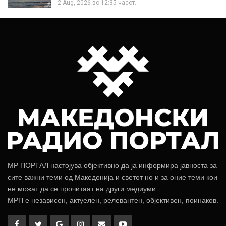
2 Aug, 2026 во 12:35 часот.
МР ПОРТАЛ настојува објективно да ја информира јавноста за
сите важни теми од Македонија и светот но и за оние теми кои
не можат да се прочитаат на други медиуми.
МРП е независен, актуелен, релевантен, објективен, поинаков.