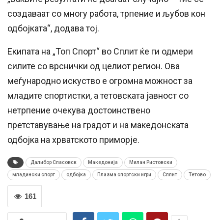
создаваат со многу работа, трпение и љубов кон
одбојката“, додава тој.
Екипата на „Топ Спорт“ во Сплит ќе ги одмери
силите со врснички од целиот регион. Ова
меѓународно искуство е огромна можност за
младите спортистки, а тетовската јавност со
нетрпение очекува достоинствено
претставување на градот и на македонската
одбојка на хрватското приморје.
Далибор Спасовск
Македонија
Милан Ристовски
младински спорт
одбојка
Плазма спортски игри
Сплит
Тетово
161