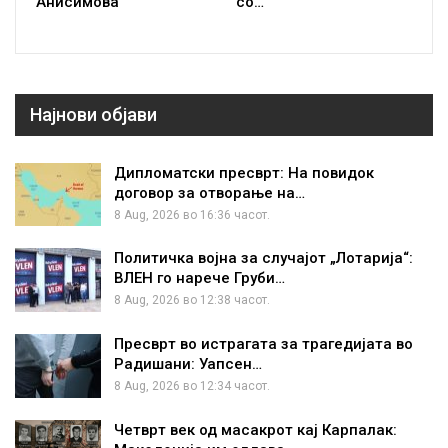
Анисимова
со…
Најнови објави
Дипломатски пресврт: На повидок
договор за отворање на…
8 Aug, 2026 во 16:36 часот.
Политичка војна за случајот „Лотарија“:
ВЛЕН го нарече Груби…
8 Aug, 2026 во 12:38 часот.
Пресврт во истрагата за трагедијата во
Радишани: Уапсен…
8 Aug, 2026 во 12:34 часот.
Четврт век од масакрот кај Карпалак: