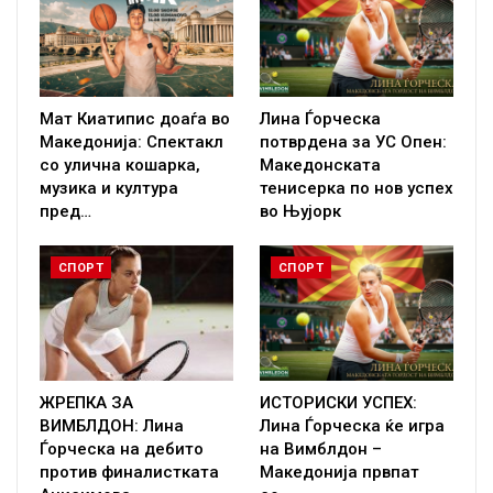
Мат Киатипис доаѓа во
Лина Ѓорческа
Македонија: Спектакл
потврдена за УС Опен:
со улична кошарка,
Македонската
музика и култура
тенисерка по нов успех
пред…
во Њујорк
СПОРТ
СПОРТ
ЖРЕПКА ЗА
ИСТОРИСКИ УСПЕХ:
ВИМБЛДОН: Лина
Лина Ѓорческа ќе игра
Ѓорческа на дебито
на Вимблдон –
против финалистката
Македонија првпат