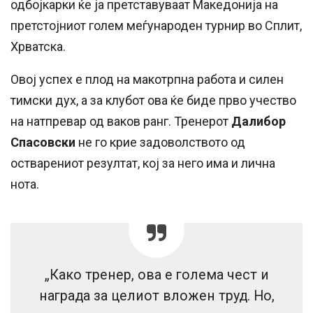
одбојкарки ќе ја претставуваат Македонија на
претстојниот голем меѓународен турнир во Сплит,
Хрватска.
Овој успех е плод на макотрпна работа и силен
тимски дух, а за клубот ова ќе биде прво учество
на натпревар од ваков ранг. Тренерот
Далибор
Спасовски
не го крие задоволството од
остварениот резултат, кој за него има и лична
нота.
„Како тренер, ова е голема чест и
награда за целиот вложен труд. Но,