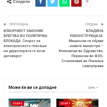
Сподели
ПРЕТХОДНА
СЛЕДНА
ИЗБОРНИОТ ЗАКОНИК
ВЛАДИНА
ВЛЕГУВА ВО ПОЛИТИЧКА
РЕКОНСТРУКЦИЈА:
БЛОКАДА: Спорот за
Мицкоски ги објави
електронското гласање
новите министри –
на дијаспората го кочи
Клековски во Здравство,
договорот
Перински во ФЗО,
Стоилковиќ во Локална
самоуправа
Може ќе ви се допадне
Сите
СПОРТ
СПОРТ