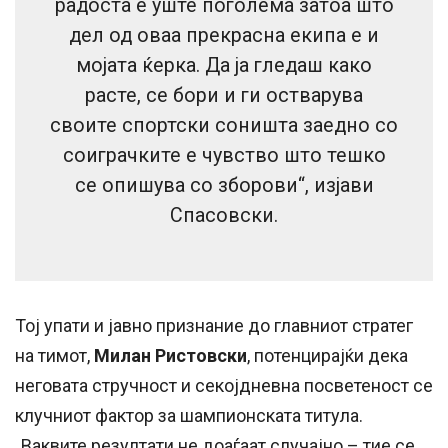
радоста е уште поголема затоа што
дел од оваа прекрасна екипа е и
мојата ќерка. Да ја гледаш како
расте, се бори и ги остварува
своите спортски соништа заедно со
соиграчките е чувство што тешко
се опишува со зборови“, изјави
Спасовски.
Тој упати и јавно признание до главниот стратег
на тимот,
Милан Ристовски
, потенцирајќи дека
неговата стручност и секојдневна посветеност се
клучниот фактор за шампионската титула.
„Ваквите резултати не доаѓаат случајно – тие се