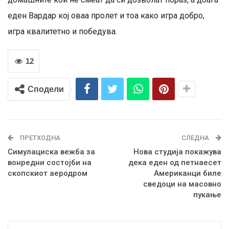
еден Вардар кој оваа пролет и тоа како игра добро,
игра квалитетно и победува.
12
Сподели
ПРЕТХОДНА
СЛЕДНА
Симулациска вежба за
Нова студија покажува
вонредни состојби на
дека еден од петнаесет
скопскиот аеродром
Американци биле
сведоци на масовно
пукање