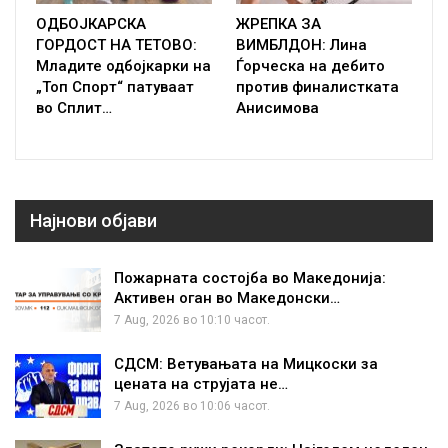
ОДБОЈКАРСКА
ЖРЕПКА ЗА
ГОРДОСТ НА ТЕТОВО:
ВИМБЛДОН: Лина
Младите одбојкарки на
Ѓорческа на дебито
„Топ Спорт“ патуваат
против финалистката
во Сплит…
Анисимова
Најнови објави
Пожарната состојба во Македонија:
Активен оган во Македонски…
7 Aug, 2026 во 10:10 часот.
СДСМ: Ветувањата на Мицкоски за
цената на струјата не…
7 Aug, 2026 во 10:06 часот.