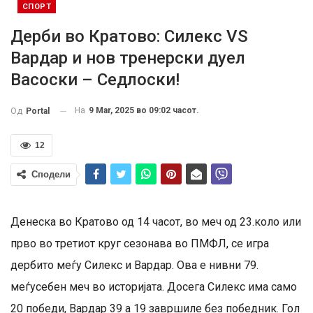
СПОРТ
Дерби во Кратово: Силекс VS
Вардар и нов тренерски дуел
Васоски – Седлоски!
На
9 Mar, 2025 во 09:02 часот.
Од
Portal
12
Сподели
Денеска во Кратово од 14 часот, во меч од 23.коло или
прво во третиот круг сезонава во ПМФЛ, се игра
дербито меѓу Силекс и Вардар. Ова е нивни 79.
меѓусебен меч во историјата. Досега Силекс има само
20 победи, Вардар 39 а 19 завршиле без победник. Гол