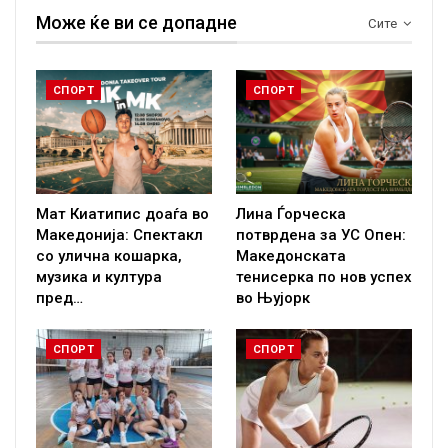
Може ќе ви се допадне
Сите
СПОРТ
СПОРТ
Мат Киатипис доаѓа во
Лина Ѓорческа
Македонија: Спектакл
потврдена за УС Опен:
со улична кошарка,
Македонската
музика и култура
тенисерка по нов успех
пред…
во Њујорк
СПОРТ
СПОРТ