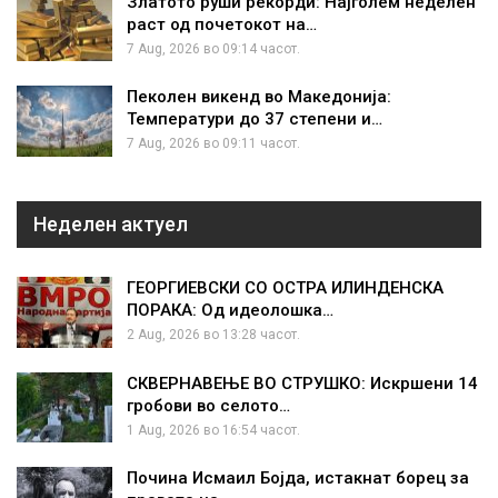
Златото руши рекорди: Најголем неделен
раст од почетокот на…
7 Aug, 2026 во 09:14 часот.
Пеколен викенд во Македонија:
Температури до 37 степени и…
7 Aug, 2026 во 09:11 часот.
Неделен актуел
ГЕОРГИЕВСКИ СО ОСТРА ИЛИНДЕНСКА
ПОРАКА: Од идеолошка…
2 Aug, 2026 во 13:28 часот.
СКВЕРНАВЕЊЕ ВО СТРУШКО: Искршени 14
гробови во селото…
1 Aug, 2026 во 16:54 часот.
Почина Исмаил Бојда, истакнат борец за