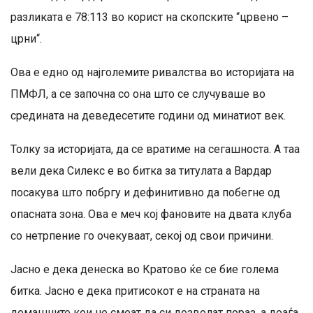
разликата е 78:113 во корист на скопските “црвено –
црни“.
Ова е едно од најголемите ривалства во историјата на
ПМФЛ, а се започна со она што се случуваше во
средината на деведесетите години од минатиот век.
Толку за историјата, да се вратиме на сегашноста. А таа
вели дека Силекс е во битка за титулата а Вардар
посакува што побргу и дефинитивно да побегне од
опасната зона. Ова е меч кој фановите на двата клуба
со нетрпение го очекуваат, секој од свои причини.
Јасно е дека денеска во Кратово ќе се бие голема
битка. Јасно е дека притисокот е на страната на
домашните кои не смеат да си дозволат пораз, а доаѓа