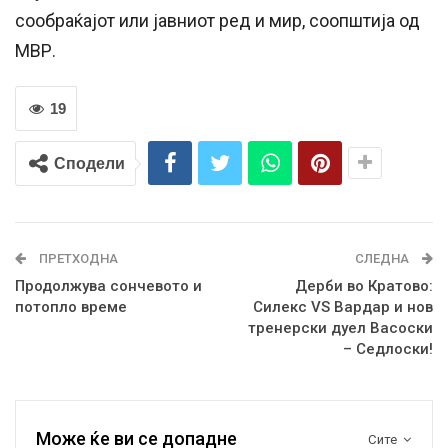
сообраќајот или јавниот ред и мир, соопштија од
МВР.
19
Сподели
ПРЕТХОДНА
СЛЕДНА
Продолжува сончевото и
Дерби во Кратово:
потопло време
Силекс VS Вардар и нов
тренерски дуел Васоски
– Седлоски!
Може ќе ви се допадне
Сите