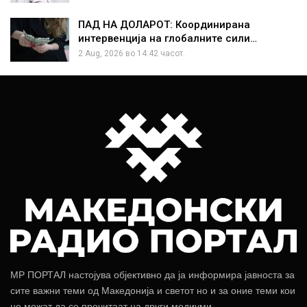
ПАД НА ДОЛАРОТ: Координирана
интервенција на глобалните сили…
2 Aug, 2026 во 14:42 часот.
МР ПОРТАЛ настојува објективно да ја информира јавноста за
сите важни теми од Македонија и светот но и за оние теми кои
не можат да се прочитаат на други медиуми.