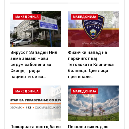
МАКЕДОНИЈА
МАКЕДОНИЈА
Вирусот Западен Нил
Физички напад на
зема замав: Нови
паркингот кај
седум заболени во
тетовската Клиничка
Скопје, тројца
болница: Две лица
пациенти се во…
претепале…
МАКЕДОНИЈА
МАКЕДОНИЈА
Пожарната состојба во
Пеколен викенд во