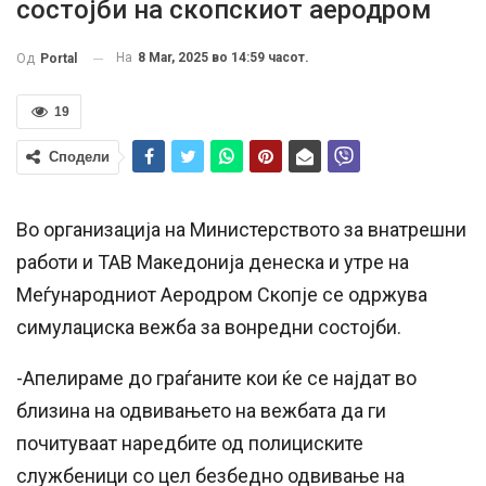
состојби на скопскиот аеродром
На
8 Mar, 2025 во 14:59 часот.
Од
Portal
19
Сподели
Во организација на Министерството за внатрешни
работи и ТАВ Македонија денеска и утре на
Меѓународниот Аеродром Скопје се одржува
симулациска вежба за вонредни состојби.
-Апелираме до граѓаните кои ќе се најдат во
близина на одвивањето на вежбата да ги
почитуваат наредбите од полициските
службеници со цел безбедно одвивање на