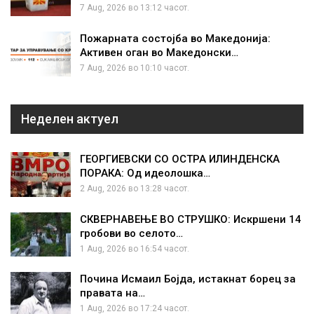
7 Aug, 2026 во 13:12 часот.
Пожарната состојба во Македонија:
Активен оган во Македонски…
7 Aug, 2026 во 10:10 часот.
Неделен актуел
ГЕОРГИЕВСКИ СО ОСТРА ИЛИНДЕНСКА
ПОРАКА: Од идеолошка…
2 Aug, 2026 во 13:28 часот.
СКВЕРНАВЕЊЕ ВО СТРУШКО: Искршени 14
гробови во селото…
1 Aug, 2026 во 16:54 часот.
Почина Исмаил Бојда, истакнат борец за
правата на…
1 Aug, 2026 во 17:24 часот.