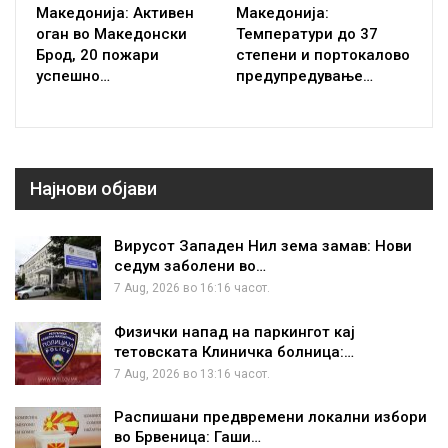
Македонија: Активен
Македонија:
оган во Македонски
Температури до 37
Брод, 20 пожари
степени и портокалово
успешно…
предупредување…
Најнови објави
Вирусот Западен Нил зема замав: Нови
седум заболени во…
7 Aug, 2026 во 16:16 часот.
Физички напад на паркингот кај
тетовската Клиничка болница:…
7 Aug, 2026 во 13:16 часот.
Распишани предвремени локални избори
во Брвеница: Гаши…