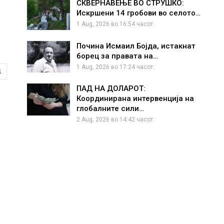
СКВЕРНАВЕЊЕ ВО СТРУШКО:
Искршени 14 гробови во селото…
1 Aug, 2026 во 16:54 часот.
Почина Исмаил Бојда, истакнат
борец за правата на…
1 Aug, 2026 во 17:24 часот.
1
ПАД НА ДОЛАРОТ:
Координирана интервенција на
глобалните сили…
2 Aug, 2026 во 14:42 часот.