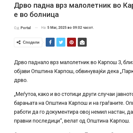
Дрво падна врз малолетник во Ка
е во болница
На
5 Mar, 2025 во 09:02 часот.
Од
Portal
Сподели
Дрво паднало врз малолетник во Карпош 3, близ
објави Општина Карпош, обвинувајќи дека „Парк
дрво.
„Меѓутоа, како и во стотици други случаи јавнот
барањата на Општина Карпош и на граѓаните. О
работи да го документира овој немил настан, да
правни последици“, велат од Општина Карпош.