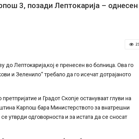
рпош 3, позади Лептокарија – однесен
2
у до Лептокарија,кој е пренесен во болница. Ова го
ови и Зеленило“ требало да го исечат дотрајаното
о претпријатие и Градот Скопје остануваат глуви на
пштина Карпош бара Министерството за внатрешни
 се утврди одговорноста и за истата да се сносат