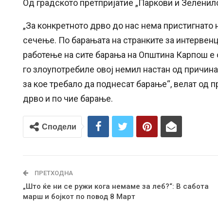
Од градското претпријатие „Паркови и Зеленил
„За конкретното дрво до нас нема пристигнато
сечење. По барањата на странките за интервенц
работење на сите барања на Општина Карпош е
го злоупотребиле овој немил настан од причина
за кое требало да поднесат барање“, велат од п
дрво и по чие барање.
Сподели
ПРЕТХОДНА
„Што ќе ни се ружи кога немаме за леб?“: В сабота
марш и бојкот по повод 8 Март