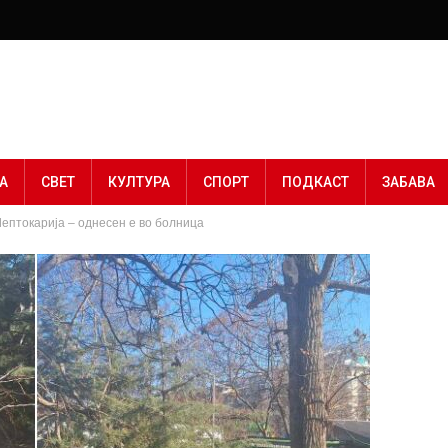
А
СВЕТ
КУЛТУРА
СПОРТ
ПОДКАСТ
ЗАБАВА
Лептокарија – однесен е во болница