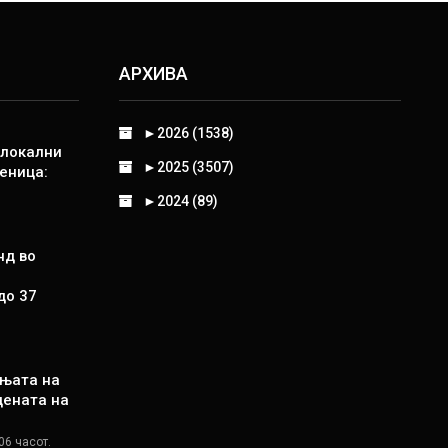
АРХИВА
►
2026 (1538)
 локални
►
2025 (3507)
еница:
►
2024 (89)
нд во
до 37
њата на
цената на
06 часот.