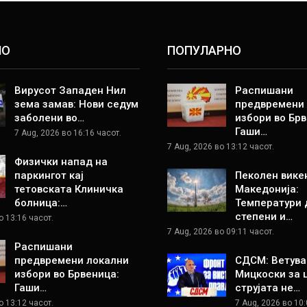
НО
ПОПУЛАРНО
Вирусот Западен Нил
Распишани
зема замав: Нови седум
предвремени
заболени во…
избори во Брв
Гаши…
7 Aug, 2026 во 16:16 часот.
7 Aug, 2026 во 13:12 часот.
Физички напад на
паркингот кај
Пеколен вике
тетовската Клиничка
Македонија:
болница:…
Температури 
степени и…
о 13:16 часот.
7 Aug, 2026 во 09:11 часот.
Распишани
предвремени локални
СДСМ: Ветува
избори во Брвеница:
Мицкоски за 
Гаши…
струјата не…
о 13:12 часот.
7 Aug, 2026 во 10: