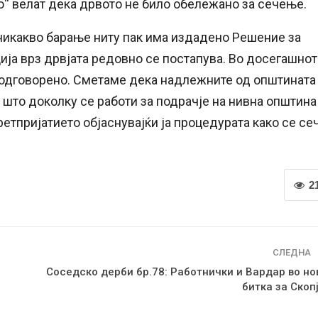
о“ велат дека дрвото не било обележано за сечење.
 никакво барање ниту пак има издадено Решение за
ија врз дрвјата редовно се постапува. Во досегашно
 одговорено. Сметаме дека надлежните од општината
 што доколку се работи за подрачје на нивна општина
ретпријатието објаснувајќи ја процедурата како се се
2
СЛЕДНА
Соседско дерби бр.78: Работнички и Вардар во но
битка за Скопј