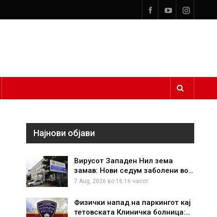
Најнови објави
Вирусот Западен Нил зема
замав: Нови седум заболени во…
7 Aug, 2026 во 16:16 часот.
Физички напад на паркингот кај
тетовската Клиничка болница:…