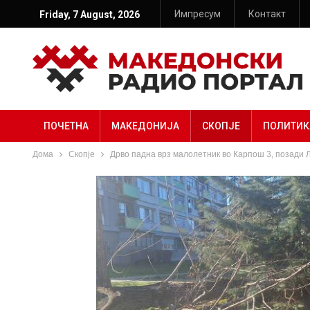
Импресум
Контакт
Friday, 7 August, 2026
ПОЧЕТНА
МАКЕДОНИЈА
СКОПЈЕ
ПОЛИТИК
Дома
Скопје
Дрво падна врз малолетник во Карпош 3, позади 