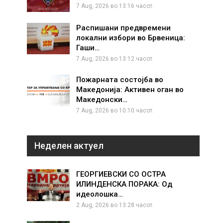
7 Aug, 2026 во 13:16 часот.
Распишани предвремени
локални избори во Брвеница:
Гаши…
7 Aug, 2026 во 13:12 часот.
Пожарната состојба во
Македонија: Активен оган во
Македонски…
7 Aug, 2026 во 10:10 часот.
Неделен актуел
ГЕОРГИЕВСКИ СО ОСТРА
ИЛИНДЕНСКА ПОРАКА: Од
идеолошка…
2 Aug, 2026 во 13:28 часот.