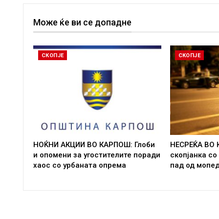
Може ќе ви се допадне
СКОПЈЕ
СКОПЈЕ
НОЌНИ АКЦИИ ВО КАРПОШ: Глоби
НЕСРЕЌА ВО 
и опомени за угостителите поради
скопјанка со
хаос со урбаната опрема
пад од мопе