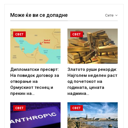
Може ќе ви се допадне
Сите
СВЕТ
СВЕТ
Дипломатски пресврт:
Златото руши рекорди:
На повидок договор за
Најголем неделен раст
отворање на
од почетокот на
Ормускиот теснец и
годината, цената
прекин на…
надмина…
СВЕТ
СВЕТ