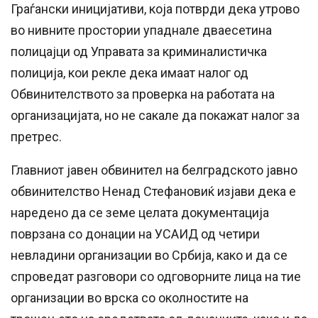
Граѓански иницијативи, која потврди дека утрово
во нивните простории упаднале дваесетина
полицајци од Управата за криминалистичка
полиција, кои рекле дека имаат налог од
Обвинителството за проверка на работата на
организацијата, но не сакале да покажат налог за
претрес.
Главниот јавен обвинител на белградското јавно
обвинителство Ненад Стефановиќ изјави дека е
наредено да се земе целата документација
поврзана со донации на УСАИД од четири
невладини организации во Србија, како и да се
спроведат разговори со одговорните лица на тие
организации во врска со околностите на