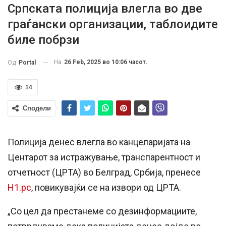
Српската полиција влегла во две
граѓански организации, таблоидите
биле побрзи
На
26 Feb, 2025 во 10:06 часот.
Од
Portal
14
Сподели
Полиција денес влегла во канцеларијата на
Центарот за истражување, транспарентност и
отчетност (ЦРТА) во Белград, Србија, пренесе
Н1.рс
, повикувајќи се на извори од ЦРТА.
„Со цел да престанеме со дезинформациите,