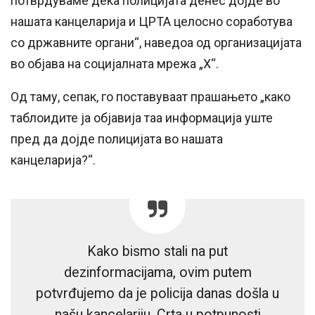
потврдуваме дека полицијата денес дојде во
нашата канцеларија и ЦРТА целосно соработува
со државните органи“, наведоа од организацијата
во објава на социјалната мрежа „Х“.
Од таму, сепак, го поставуваат прашањето „како
таблоидите ја објавија таа информација уште
пред да дојде полицијата во нашата
канцеларија?“.
Kako bismo stali na put
dezinformacijama, ovim putem
potvrđujemo da je policija danas došla u
našu kancelariju. Crta u potpunosti