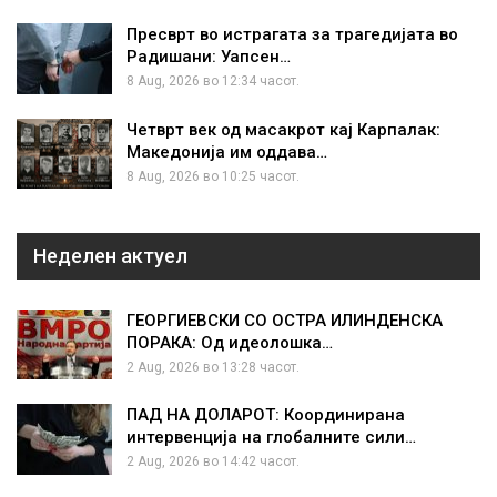
Пресврт во истрагата за трагедијата во
Радишани: Уапсен…
8 Aug, 2026 во 12:34 часот.
Четврт век од масакрот кај Карпалак:
Македонија им оддава…
8 Aug, 2026 во 10:25 часот.
Неделен актуел
ГЕОРГИЕВСКИ СО ОСТРА ИЛИНДЕНСКА
ПОРАКА: Од идеолошка…
2 Aug, 2026 во 13:28 часот.
ПАД НА ДОЛАРОТ: Координирана
интервенција на глобалните сили…
2 Aug, 2026 во 14:42 часот.