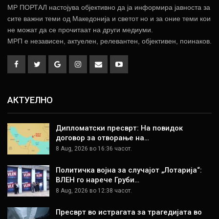
МР ПОРТАЛ настојува објективно да ја информира јавноста за
сите важни теми од Македонија и светот но и за оние теми кои
не можат да се прочитаат на други медиуми.
МРП е независен, актуелен, релевантен, објективен, поинаков.
АКТУЕЛНО
Дипломатски пресврт: На повидок
договор за отворање на…
8 Aug, 2026 во 16:36 часот.
Политичка војна за случајот „Лотарија“:
ВЛЕН го нарече Груби…
8 Aug, 2026 во 12:38 часот.
Пресврт во истрагата за трагедијата во