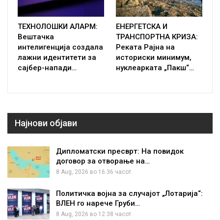
ТЕХНОЛОШКИ АЛАРМ:
ЕНЕРГЕТСКА И
Вештачка
ТРАНСПОРТНА КРИЗА:
интелигенција создала
Реката Рајна на
лажни идентитети за
историски минимум,
сајбер-напади…
нуклеарката „Пакш“…
Најнови објави
Дипломатски пресврт: На повидок
договор за отворање на…
8 Aug, 2026 во 16:36 часот.
Политичка војна за случајот „Лотарија“:
ВЛЕН го нарече Груби…
8 Aug, 2026 во 12:38 часот.