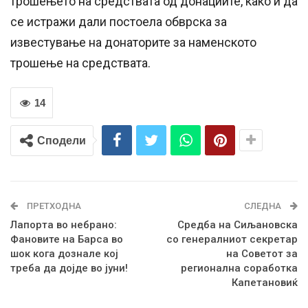
трошењето на средствата од донациите, како и да
се истражи дали постоела обврска за
известување на донаторите за наменското
трошење на средствата.
14
Сподели
ПРЕТХОДНА
СЛЕДНА
Лапорта во небрано:
Средба на Сиљановска
Фановите на Барса во
со генералниот секретар
шок кога дознале кој
на Советот за
треба да дојде во јуни!
регионална соработка
Капетановиќ