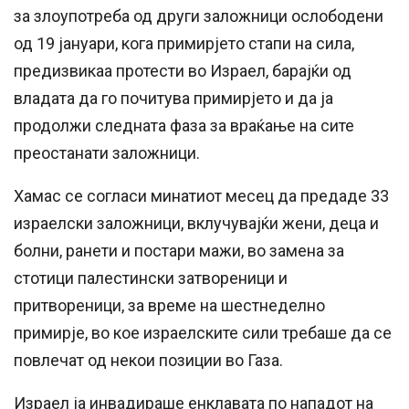
за злоупотреба од други заложници ослободени
од 19 јануари, кога примирјето стапи на сила,
предизвикаа протести во Израел, барајќи од
владата да го почитува примирјето и да ја
продолжи следната фаза за враќање на сите
преостанати заложници.
Хамас се согласи минатиот месец да предаде 33
израелски заложници, вклучувајќи жени, деца и
болни, ранети и постари мажи, во замена за
стотици палестински затвореници и
притвореници, за време на шестнеделно
примирје, во кое израелските сили требаше да се
повлечат од некои позиции во Газа.
Израел ја инвадираше енклавата по нападот на