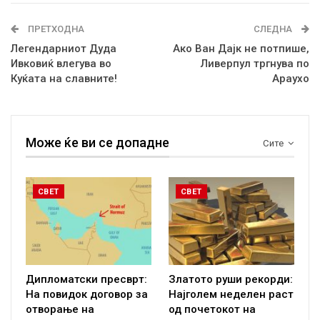
ПРЕТХОДНА
СЛЕДНА
Легендарниот Дуда
Ако Ван Дајк не потпише,
Ивковиќ влегува во
Ливерпул тргнува по
Куќата на славните!
Араухо
Може ќе ви се допадне
Сите
СВЕТ
СВЕТ
Дипломатски пресврт:
Златото руши рекорди:
На повидок договор за
Најголем неделен раст
отворање на
од почетокот на