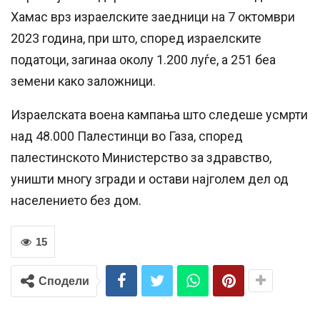
Хамас врз израелските заедници на 7 октомври
2023 година, при што, според израелските
податоци, загинаа околу 1.200 луѓе, а 251 беа
земени како заложници.
Израелската воена кампања што следеше усмрти
над 48.000 Палестинци во Газа, според
палестинското Министерство за здравство,
уништи многу згради и остави најголем дел од
населението без дом.
15
Сподели