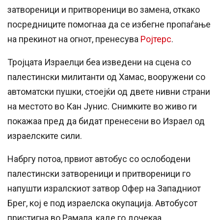
затвореници и притвореници во замена, откако
посредниците помогнаа да се избегне пропаѓање
на прекинот на огнот, пренесува
Ројтерс
.
Тројцата Израелци беа изведени на сцена со
палестински милитанти од Хамас, вооружени со
автоматски пушки, стоејќи од двете нивни страни
на местото во Кан Јунис. Снимките во живо ги
покажаа пред да бидат пренесени во Израел од
израелските сили.
Набргу потоа, првиот автобус со ослободени
палестински затвореници и притвореници го
напушти изралскиот затвор Офер на Западниот
Брег, кој е под израелска окупација. Автобусот
пристигна во Рамала, каде го дочекаа