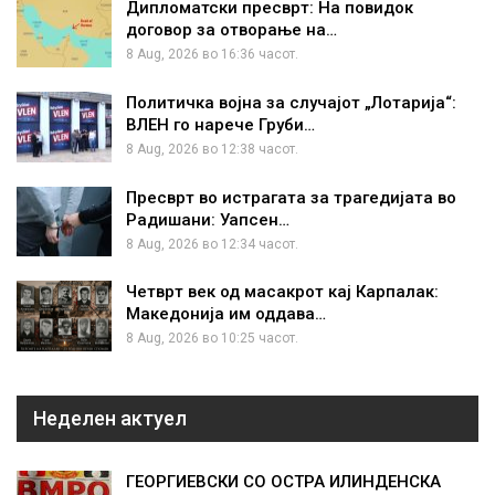
Дипломатски пресврт: На повидок
договор за отворање на…
8 Aug, 2026 во 16:36 часот.
Политичка војна за случајот „Лотарија“:
ВЛЕН го нарече Груби…
8 Aug, 2026 во 12:38 часот.
Пресврт во истрагата за трагедијата во
Радишани: Уапсен…
8 Aug, 2026 во 12:34 часот.
Четврт век од масакрот кај Карпалак:
Македонија им оддава…
8 Aug, 2026 во 10:25 часот.
Неделен актуел
ГЕОРГИЕВСКИ СО ОСТРА ИЛИНДЕНСКА