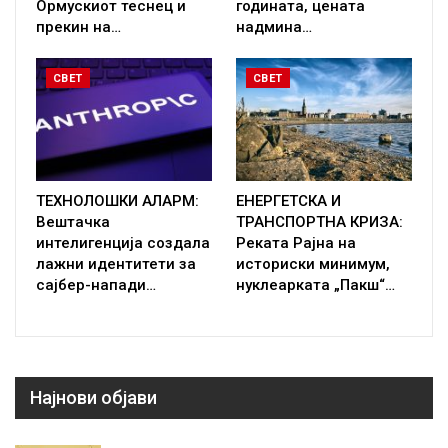
Ормускиот теснец и
годината, цената
прекин на…
надмина…
СВЕТ
СВЕТ
ТЕХНОЛОШКИ АЛАРМ:
ЕНЕРГЕТСКА И
Вештачка
ТРАНСПОРТНА КРИЗА:
интелигенција создала
Реката Рајна на
лажни идентитети за
историски минимум,
сајбер-напади…
нуклеарката „Пакш“…
Најнови објави