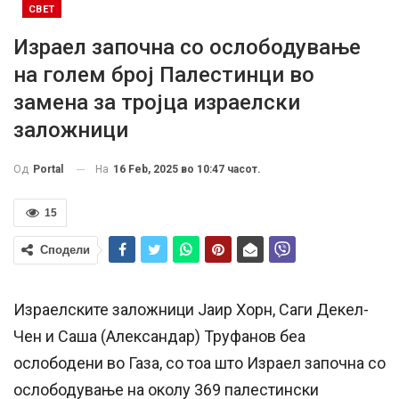
СВЕТ
Израел започна со ослободување
на голем број Палестинци во
замена за тројца израелски
заложници
На
16 Feb, 2025 во 10:47 часот.
Од
Portal
15
Сподели
Израелските заложници Јаир Хорн, Саги Декел-
Чен и Саша (Александар) Труфанов беа
ослободени во Газа, со тоа што Израел започна со
ослободување на околу 369 палестински