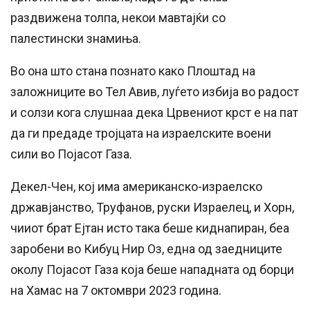
раздвижена толпа, некои мавтајќи со
палестински знамиња.
Во она што стана познато како Плоштад на
заложниците во Тел Авив, луѓето избија во радост
и солзи кога слушнаа дека Црвениот крст е на пат
да ги предаде тројцата на израелските воени
сили во Појасот Газа.
Декел-Чен, кој има американско-израелско
државјанство, Труфанов, руски Израелец, и Хорн,
чииот брат Ејтан исто така беше киднапиран, беа
заробени во Кибуц Нир Оз, една од заедниците
околу Појасот Газа која беше нападната од борци
на Хамас на 7 октомври 2023 година.