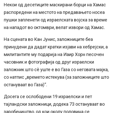
Некои од десетиците маскирани борци на Хамас
распоредени на местото на предавањето носеа
пушки запленети од израелската војска за време
на нападот во октомври, велат извори од Хамас.
На сцената во Кан Јунис, заложниците беа
принудени да дадат кратки изјави на хебрејски, а
милитантите му подарија на Иаир Хорн песочен
часовник и фотографија од друг израелски
заложник што сè уште е во Газа со неговата мајка,
со натпис „времето истекува (за заложниците што
остануваат во Газа)“.
Досега се ослободени 19 израелски и пет
тајландски заложници, додека 73 остануваат во
заробеништво, од кои околу половина се