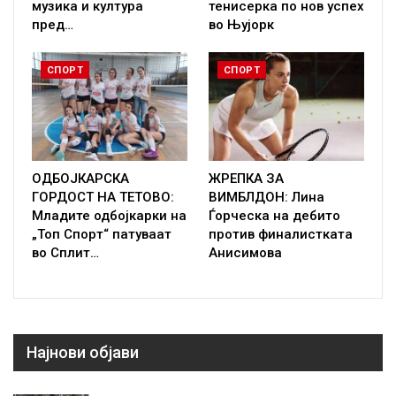
музика и култура
тенисерка по нов успех
пред…
во Њујорк
СПОРТ
СПОРТ
ОДБОЈКАРСКА
ЖРЕПКА ЗА
ГОРДОСТ НА ТЕТОВО:
ВИМБЛДОН: Лина
Младите одбојкарки на
Ѓорческа на дебито
„Топ Спорт“ патуваат
против финалистката
во Сплит…
Анисимова
Најнови објави