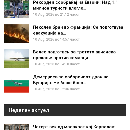
Рекорден сообраќај на Евзони: Над 1,1
милион туристи влегле…
10 Aug, 2026 во 21:12 часот.
Пеколен бран во Франција: Се подготвува
евакуација на…
10 Aug, 2026 во 14:57 часот.
Велес подготвен за третото авионско
прскање против комарци:…
10 Aug, 2026 во 14:18 часот.
Демерџиев за соборениот дрон во
Бугарија: Не беше боев…
10 Aug, 2026 во 12:36 часот.
Неделен актуел
Четврт век од масакрот кај Карпалак: