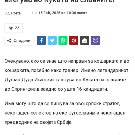
На
15 Feb, 2025 во 10:36 часот.
Од
Portal
22
Сподели
Очекувано, ако се знае што направи за кошарката и во
кошарката, посебно како тренер. Имено легендарниот
Душан Дуда Ивковиќ влегува во Куќата на славните
во Спрингфилд заедно со уште 16 кандидати.
Има могу што да се пишува за овој српски стратег,
некогашен селектор на екс-Југославија и некогашен
предводник на својата Србија.