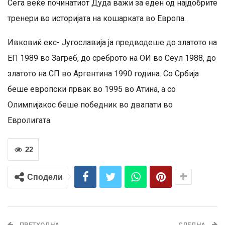
Сега веќе починатиот Дуда важи за еден од најдобрите
тренери во историјата на кошарката во Европа.
Ивковиќ екс- Југославија ја предводеше до златото на
ЕП 1989 во Загреб, до среброто на ОИ во Сеул 1988, до
златото на СП во Аргентина 1990 година. Со Србија
беше европски првак во 1995 во Атина, а со
Олимпијакос беше победник во двапати во
Евролигата.
22
Сподели
ПРЕТХОДНА
СЛЕДНА