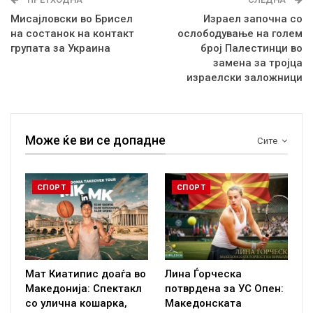
Мисајловски во Брисел
Израел започна со
на состанок на контакт
ослободување на голем
групата за Украина
број Палестинци во
замена за тројца
израелски заложници
Може ќе ви се допадне
Сите
СПОРТ
СПОРТ
Мат Киатипис доаѓа во
Лина Ѓорческа
Македонија: Спектакл
потврдена за УС Опен:
со улична кошарка,
Македонската