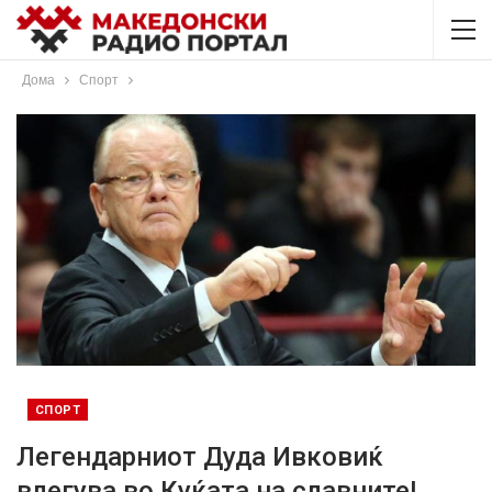
Дома
Спорт
СПОРТ
Легендарниот Дуда Ивковиќ
влегува во Куќата на славните!