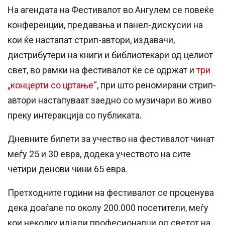
На агендата на Фестивалот во Ангулем се повеќе
конференции, предавања и панел-дискусии на
кои ќе настапат стрип-автори, издавачи,
дистрибутери на книги и библиотекари од целиот
свет, во рамки на фестивалот ќе се одржат и
три
„концерти со цртање“
, при што реномирани стрип-
автори настапуваат заедно со музичари во живо
преку интеракција со публиката.
Дневните билети за учество на фестивалот чинат
меѓу 25 и 30 евра, додека учеството на сите
четири денови чини 65 евра.
Претходните години на фестивалот се проценува
дека доаѓале по околу 200.000 посетители, меѓу
кои неколку илјади професионалци од светот на