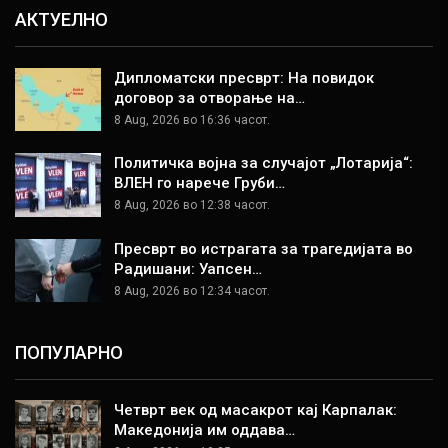
АКТУЕЛНО
Дипломатски пресврт: На повидок
договор за отворање на…
8 Aug, 2026 во 16:36 часот.
Политичка војна за случајот „Лотарија“:
ВЛЕН го нарече Груби…
8 Aug, 2026 во 12:38 часот.
Пресврт во истрагата за трагедијата во
Радишани: Уапсен…
8 Aug, 2026 во 12:34 часот.
ПОПУЛАРНО
Четврт век од масакрот кај Карпалак:
Македонија им оддава…