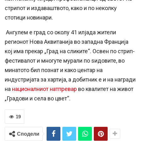
стрипот и издаваштвото, како и по неколку
стотици новинари.
Ангулем е град со околу 41 илјада жители
регионот Нова Аквитанија во западна Франција
кој има прекар „Град на сликите“. Освен по стрип-
фестивалот и многуте мурали по ѕидовите, во
минатото бил познат и како центар на
индустријата за хартија, а добитник е и на награди
на
националниот натпревар
во квалитет на живот
„Градови и села во цвет“.
19
Сподели