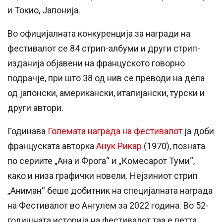
и Токио, Јапонија.
Во официјалната конкуренција за награди на
фестивалот се 84 стрип-албуми и други стрип-
изданија објавени на француското говорно
подрачје, при што 38 од нив се преводи на дела
од јапонски, американски, италијански, турски и
други автори.
Годинава
Големата награда на фестивалот
ја доби
француската авторка
Анук Рикар
(1970), позната
по сериите „Ана и Фрога“ и „Комесарот Туми“,
како и низа графички новели. Нејзиниот стрип
„Аниман“ беше добитник на специјалната награда
на Фестивалот во Ангулем за 2022 година. Во 52-
годишната историја на фестивалот таа е петта