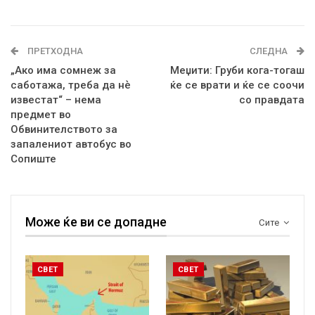
ПРЕТХОДНА
СЛЕДНА
„Ако има сомнеж за
Меџити: Груби кога-тогаш
саботажа, треба да нѐ
ќе се врати и ќе се соочи
известат“ – нема
со правдата
предмет во
Обвинителството за
запалениот автобус во
Сопиште
Може ќе ви се допадне
Сите
СВЕТ
СВЕТ