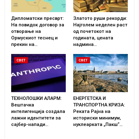
Дипломатски пресврт:
Златото руши рекорди:
На повидок договор за
Најголем неделен раст
отворање на
од почетокот на
Ормускиот теснец и
годината, цената
прекин на…
надмина…
СВЕТ
СВЕТ
ТЕХНОЛОШКИ АЛАРМ:
ЕНЕРГЕТСКА И
Вештачка
ТРАНСПОРТНА КРИЗА:
интелигенција создала
Реката Рајна на
лажни идентитети за
историски минимум,
сајбер-напади…
нуклеарката „Пакш“…