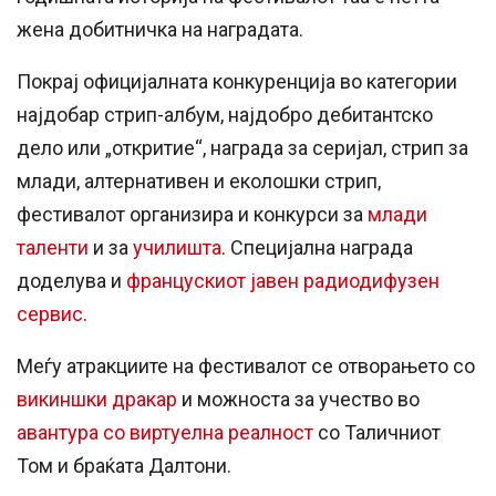
жена добитничка на наградата.
Покрај официјалната конкуренција во категории
најдобар стрип-албум, најдобро дебитантско
дело или „откритие“, награда за серијал, стрип за
млади, алтернативен и еколошки стрип,
фестивалот организира и конкурси за
млади
таленти
и за
училишта
. Специјална награда
доделува и
францускиот јавен радиодифузен
сервис
.
Меѓу атракциите на фестивалот се отворањето со
викиншки дракар
и можноста за учество во
авантура со виртуелна реалност
со Таличниот
Том и браќата Далтони.