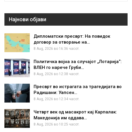
Најнови објави
Дипломатски пресврт: На повидок
договор за отворање на…
8 Aug, 2026 во 16:36 часот.
Политичка војна за случајот „Лотарија“:
ВЛЕН го нарече Груби…
8 Aug, 2026 во 12:38 часот.
Пресврт во истрагата за трагедијата во
Радишани: Уапсен…
8 Aug, 2026 во 12:34 часот.
Четврт век од масакрот кај Карпалак:
Македонија им оддава…
8 Aug, 2026 во 10:25 часот.