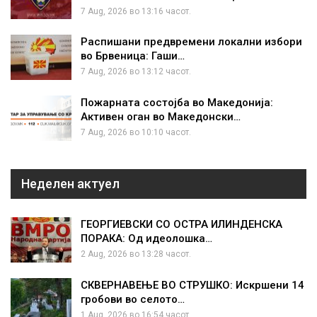
7 Aug, 2026 во 13:16 часот.
Распишани предвремени локални избори
во Брвеница: Гаши…
7 Aug, 2026 во 13:12 часот.
Пожарната состојба во Македонија:
Активен оган во Македонски…
7 Aug, 2026 во 10:10 часот.
Неделен актуел
ГЕОРГИЕВСКИ СО ОСТРА ИЛИНДЕНСКА
ПОРАКА: Од идеолошка…
2 Aug, 2026 во 13:28 часот.
СКВЕРНАВЕЊЕ ВО СТРУШКО: Искршени 14
гробови во селото…
1 Aug, 2026 во 16:54 часот.