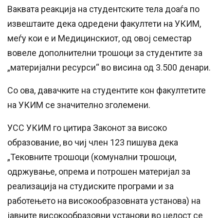
Ваквата реакција на студентските тела доаѓа по
извештаите дека одредени факултети на УКИМ,
меѓу кои е и Медицинскиот, од овој семестар
вовеле дополнителни трошоци за студентите за
„материјални ресурси“ во висина од 3.500 денари.
Со ова, давачките на студентите кон факултетите
на УКИМ се значително зголемени.
УСС УКИМ го цитира Законот за високо
образование, во чиј член 123 пишува дека
„Тековните трошоци (комунални трошоци,
одржување, опрема и потрошен материјал за
реализација на студиските програми и за
работењето на високообразовната установа) на
јавните високообразовни установи во целост се