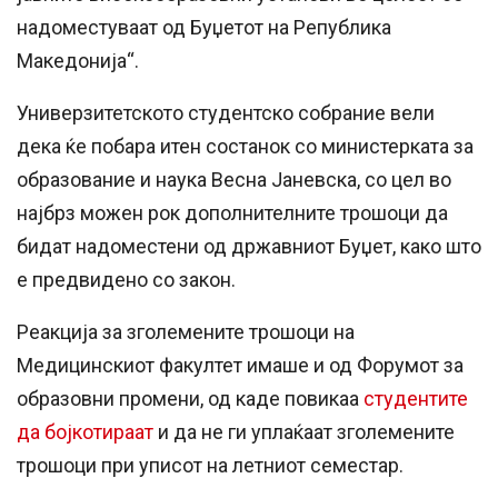
надоместуваат од Буџетот на Република
Македонија“.
Универзитетското студентско собрание вели
дека ќе побара итен состанок со министерката за
образование и наука Весна Јаневска, со цел во
најбрз можен рок дополнителните трошоци да
бидат надоместени од државниот Буџет, како што
е предвидено со закон.
Реакција за зголемените трошоци на
Медицинскиот факултет имаше и од Форумот за
образовни промени, од каде повикаа
студентите
да бојкотираат
и да не ги уплаќаат зголемените
трошоци при уписот на летниот семестар.