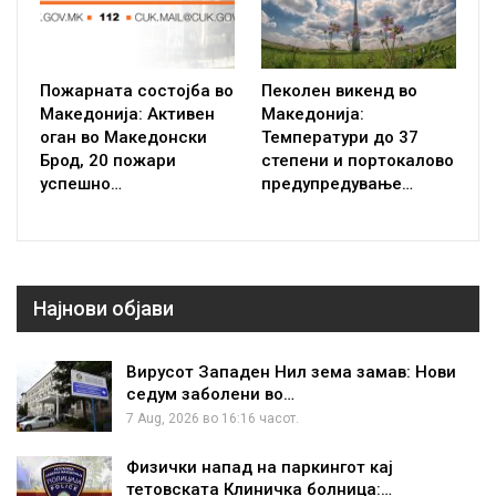
Пожарната состојба во
Пеколен викенд во
Македонија: Активен
Македонија:
оган во Македонски
Температури до 37
Брод, 20 пожари
степени и портокалово
успешно…
предупредување…
Најнови објави
Вирусот Западен Нил зема замав: Нови
седум заболени во…
7 Aug, 2026 во 16:16 часот.
Физички напад на паркингот кај
тетовската Клиничка болница:…