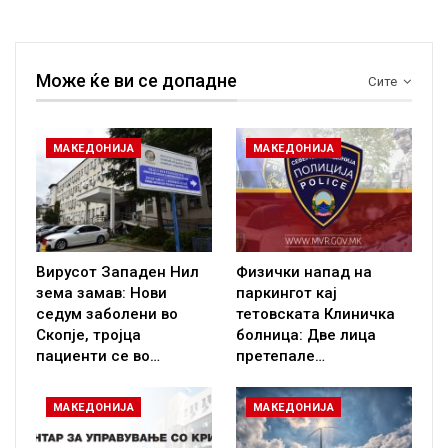
Може ќе ви се допадне
Сите
МАКЕДОНИЈА
МАКЕДОНИЈА
Вирусот Западен Нил
Физички напад на
зема замав: Нови
паркингот кај
седум заболени во
тетовската Клиничка
Скопје, тројца
болница: Две лица
пациенти се во…
претепале…
МАКЕДОНИЈА
МАКЕДОНИЈА