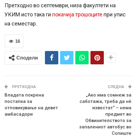
Претходно во септември, низа факултети на
УКИМ исто така ги
покачија трошоците
при упис
на семестар.
16
Сподели
ПРЕТХОДНА
СЛЕДНА
Владата покрена
„Ако има сомнеж за
постапка за
саботажа, треба да нѐ
отповикување на девет
известат“ – нема
амбасадори
предмет во
Обвинителството за
запалениот автобус во
Сопиште