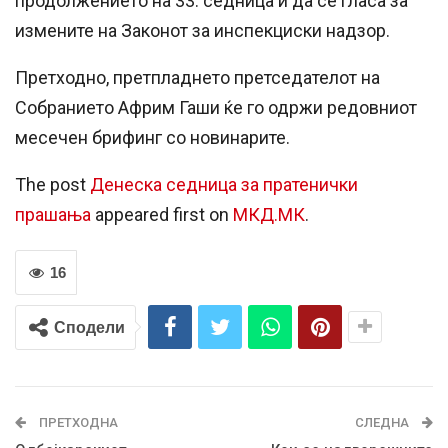
продолжението на 33. седница и да се гласа за
измените на Законот за инспекциски надзор.
Претходно, претпладнето претседателот на
Собранието Африм Гаши ќе го одржи редовниот
месечен брифинг со новинарите.
The post
Денеска седница за пратенички
прашања
appeared first on
МКД.МК
.
16
Сподели
ПРЕТХОДНА
СЛЕДНА