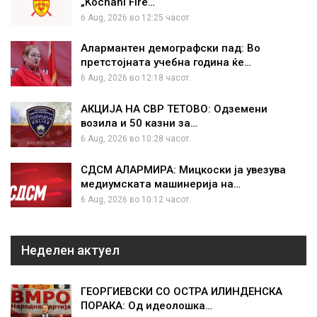
„Kochani Fire…
6 Aug, 2026 во 12:25 часот.
Алармантен демографски пад: Во
претстојната учебна година ќе…
6 Aug, 2026 во 12:18 часот.
АКЦИЈА НА СВР ТЕТОВО: Одземени
возила и 50 казни за…
6 Aug, 2026 во 10:28 часот.
СДСМ АЛАРМИРА: Мицкоски ја увезува
медиумската машинерија на…
6 Aug, 2026 во 10:12 часот.
Неделен актуел
ГЕОРГИЕВСКИ СО ОСТРА ИЛИНДЕНСКА
ПОРАКА: Од идеолошка…