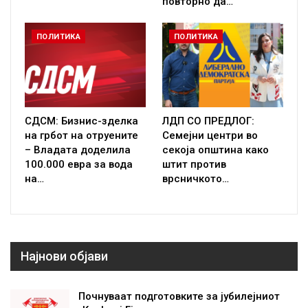
повторно да…
ПОЛИТИКА
ПОЛИТИКА
СДСМ: Бизнис-зделка
ЛДП СО ПРЕДЛОГ:
на грбот на отруените
Семејни центри во
– Владата доделила
секоја општина како
100.000 евра за вода
штит против
на…
врсничкото…
Најнови објави
Почнуваат подготовките за јубилејниот