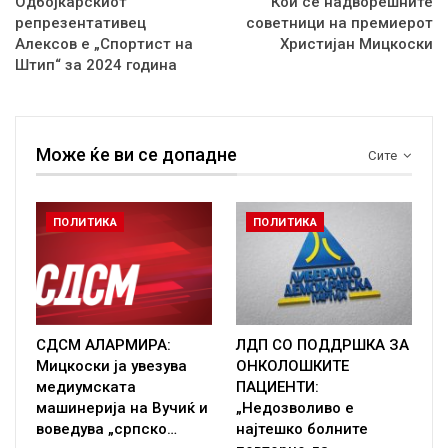
Одбојкарскиот
Кои се надворешните
репрезентативец
советници на премиерот
Алексов е „Спортист на
Христијан Мицкоски
Штип“ за 2024 година
Може ќе ви се допадне
Сите
ПОЛИТИКА
ПОЛИТИКА
СДСМ АЛАРМИРА:
ЛДП СО ПОДДРШКА ЗА
Мицкоски ја увезува
ОНКОЛОШКИТЕ
медиумската
ПАЦИЕНТИ:
машинерија на Вучиќ и
„Недозволиво е
воведува „српско…
најтешко болните