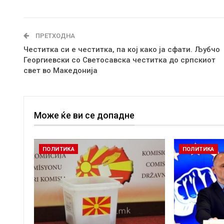
ПРЕТХОДНА
Честитка си е честитка, па кој како ја сфати. Љубчо
Георгиевски со Светосавска честитка до српскиот
свет во Македонија
Може ќе ви се допадне
ПОЛИТИКА
ПОЛИТИКА