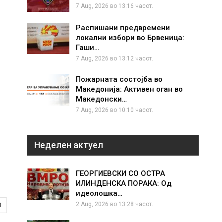
7 Aug, 2026 во 13:16 часот.
Распишани предвремени
локални избори во Брвеница:
Гаши…
7 Aug, 2026 во 13:12 часот.
Пожарната состојба во
Македонија: Активен оган во
Македонски…
7 Aug, 2026 во 10:10 часот.
Неделен актуел
ГЕОРГИЕВСКИ СО ОСТРА
ИЛИНДЕНСКА ПОРАКА: Од
идеолошка…
2 Aug, 2026 во 13:28 часот.
8