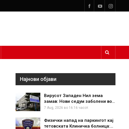
Најнови објави
Вирусот Западен Нил зема
замав: Нови седум заболени во…
7 Aug, 2026 во 16:16 часот.
Физички напад на паркингот кај
тетовската Клиничка болница:…