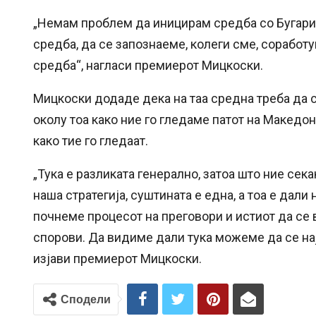
„Немам проблем да иницирам средба со Бугариј
средба, да се запознаеме, колеги сме, соработ
средба“, нагласи премиерот Мицкоски.
Мицкоски додаде дека на таа средна треба да
околу тоа како ние го гледаме патот на Македо
како тие го гледаат.
„Тука е разликата генерално, затоа што ние се
наша стратегија, суштината е една, а тоа е дал
почнеме процесот на преговори и истиот да се 
спорови. Да видиме дали тука можеме да се нај
изјави премиерот Мицкоски.
Сподели