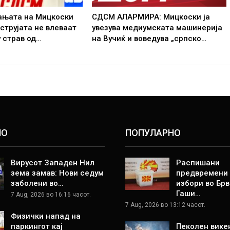
ањата на Мицкоски
СДСМ АЛАРМИРА: Мицкоски ја
 струјата не влеваат
увезува медиумската машинерија
у страв од…
на Вучиќ и воведува „српско…
НО
ПОПУЛАРНО
Вирусот Западен Нил
Распишани
зема замав: Нови седум
предвремени
заболени во…
избори во Брв
Гаши…
7 Aug, 2026 во 16:16 часот.
7 Aug, 2026 во 13:12 часот.
Физички напад на
паркингот кај
Пеколен вике