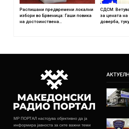
Распишани предвремени локални
СДСМ: Ветув
избори во Брвеница: Гаши повика
за цената на
на достоинствена…
доверба, тук
АКТУЕЛ
МР ПОРТАЛ настојува објективно да ја
информира јавноста за сите важни теми