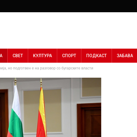
А
СВЕТ
КУЛТУРА
СПОРТ
ПОДКАСТ
ЗАБАВА
ја, но подготвен е на разговор со бугарските власти