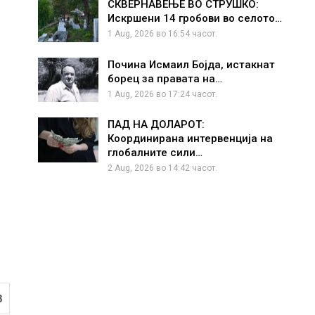
СКВЕРНАВЕЊЕ ВО СТРУШКО:
Искршени 14 гробови во селото…
1 Aug, 2026 во 16:54 часот.
Почина Исмаил Бојда, истакнат
борец за правата на…
1 Aug, 2026 во 17:24 часот.
ПАД НА ДОЛАРОТ:
Координирана интервенција на
глобалните сили…
2 Aug, 2026 во 14:42 часот.
8