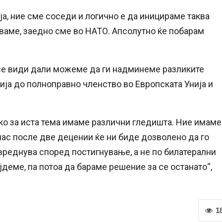
а, ние сме соседи и логично е да иницираме таква
уваме, заедно сме во НАТО. Апсолутно ќе побарам
 се види дали можеме да ги надминеме разликите
нија до полноправно членство во Европската Унија и
како за иста тема имаме различни гледишта. Ние имаме
и нас после две децении ќе ни биде дозволено да го
вреднува според постигнување, а не по билатерални
деме, па потоа да бараме решение за се останато“,
1