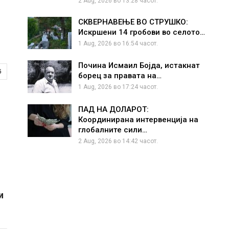
2 Aug, 2026 во 13:28 часот.
СКВЕРНАВЕЊЕ ВО СТРУШКО:
Искршени 14 гробови во селото…
1 Aug, 2026 во 16:54 часот.
Почина Исмаил Бојда, истакнат
6
борец за правата на…
1 Aug, 2026 во 17:24 часот.
ПАД НА ДОЛАРОТ:
Координирана интервенција на
глобалните сили…
2 Aug, 2026 во 14:42 часот.
и