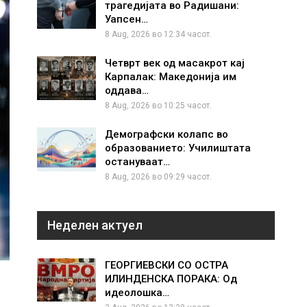
трагедијата во Радишани:
Уапсен…
8 Aug, 2026 во 12:34 часот.
Четврт век од масакрот кај
Карпалак: Македонија им
оддава…
8 Aug, 2026 во 10:25 часот.
Демографски колапс во
образованието: Училиштата
остануваат…
8 Aug, 2026 во 09:29 часот.
Неделен актуел
ГЕОРГИЕВСКИ СО ОСТРА
ИЛИНДЕНСКА ПОРАКА: Од
идеолошка…