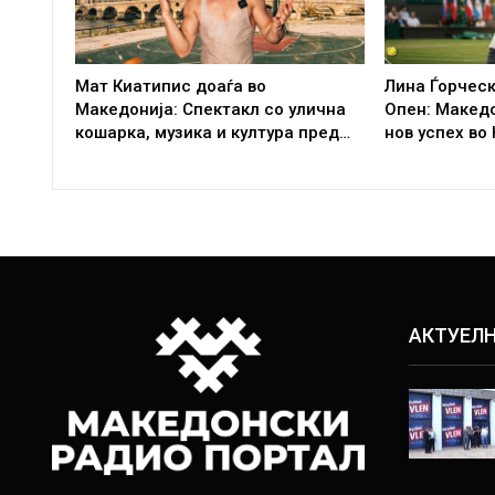
Мат Киатипис доаѓа во
Лина Ѓорческ
Македонија: Спектакл со улична
Опен: Макед
кошарка, музика и култура пред…
нов успех во
АКТУЕЛ