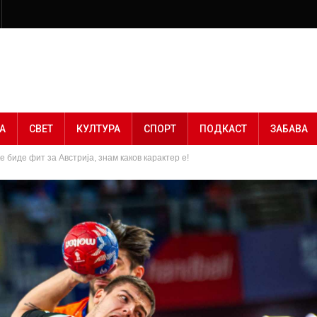
А
СВЕТ
КУЛТУРА
СПОРТ
ПОДКАСТ
ЗАБАВА
 биде фит за Австрија, знам каков карактер е!