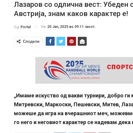
Лазаров со одлична вест: Убеден 
Австрија, знам каков карактер е!
На
20 Jan, 2025 во 09:11 часот.
Од
Portal
Сподели
„Имаме искуство од вакви турнири, добро ги 
Митревски, Маркоски, Пешевски, Митев, Лаза
можеше да игра на вчерашниот меч, можевме 
го него и неговиот карактер се надевам дека