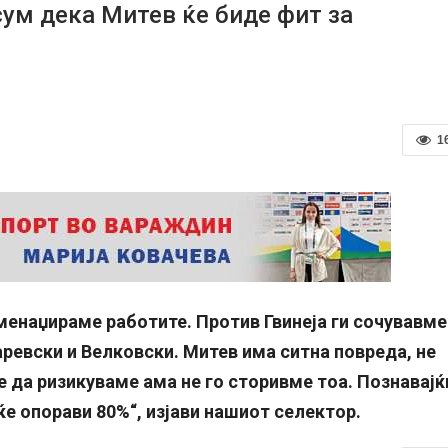
сум дека Митев ќе биде фит за
1
менаџираме работите. Против Гвинеја ги сочувавме
ревски и Велковски. Митев има ситна повреда, не
да ризикуваме ама не го сторивме тоа. Познавајќ
 ќе опорави 80%“, изјави нашиот селектор.