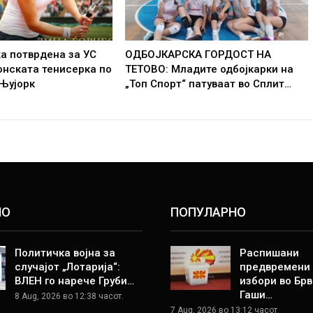
а потврдена за УС
ОДБОЈКАРСКА ГОРДОСТ НА
онската тенисерка по
ТЕТОВО: Младите одбојкарки на
 Њујорк
„Топ Спорт“ патуваат во Сплит…
НО
ПОПУЛАРНО
Политичка војна за
Распишани
случајот „Лотарија“:
предвремени
ВЛЕН го нарече Груби…
избори во Брв
Гаши…
8 Aug, 2026 во 12:38 часот.
7 Aug, 2026 во 13:12 часот.