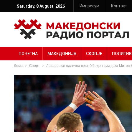
Импресум
Контакт
Saturday, 8 August, 2026
ПОЧЕТНА
МАКЕДОНИЈА
СКОПЈЕ
ПОЛИТИК
Дома
Спорт
Лазаров со одлична вест: Убеден сум дека Митев ќе