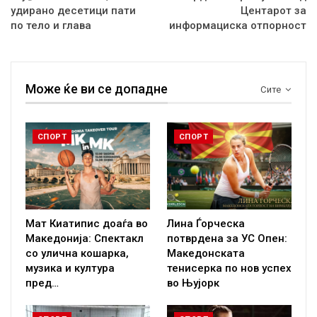
удирано десетици пати
Центарот за
по тело и глава
информациска отпорност
Може ќе ви се допадне
Сите
СПОРТ
СПОРТ
Мат Киатипис доаѓа во
Лина Ѓорческа
Македонија: Спектакл
потврдена за УС Опен:
со улична кошарка,
Македонската
музика и култура
тенисерка по нов успех
пред…
во Њујорк