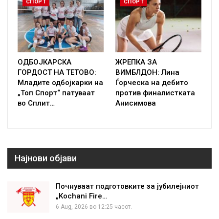
СПОРТ
СПОРТ
ОДБОЈКАРСКА
ЖРЕПКА ЗА
ГОРДОСТ НА ТЕТОВО:
ВИМБЛДОН: Лина
Младите одбојкарки на
Ѓорческа на дебито
„Топ Спорт“ патуваат
против финалистката
во Сплит…
Анисимова
Најнови објави
Почнуваат подготовките за јубилејниот
„Kochani Fire…
6 Aug, 2026 во 12:25 часот.