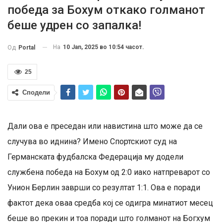
победа за Бохум откако голманот
беше удрен со запалка!
На
10 Jan, 2025 во 10:54 часот.
Од
Portal
25
Сподели
Дали ова е преседан или навистина што може да се
случува во иднина? Имено Спортскиот суд на
Германската фудбалска Федерација му додели
службена победа на Бохум од 2:0 иако натпреварот со
Унион Берлин заврши со резултат 1:1. Ова е поради
фактот дека оваа средба кој се одигра минатиот месец
беше во прекин и тоа поради што голманот на Богхум