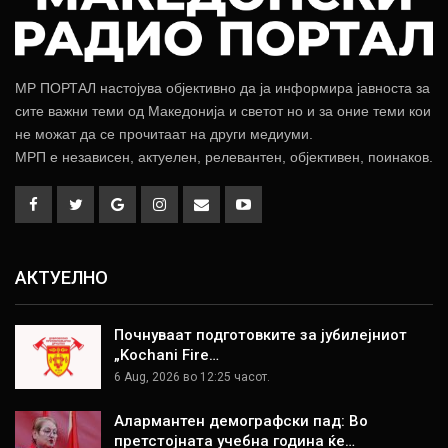
МР ПОРТАЛ настојува објективно да ја информира јавноста за
сите важни теми од Македонија и светот но и за оние теми кои
не можат да се прочитаат на други медиуми.
МРП е независен, актуелен, релевантен, објективен, поинаков.
АКТУЕЛНО
Почнуваат подготовките за јубилејниот
„Kochani Fire…
6 Aug, 2026 во 12:25 часот.
Алармантен демографски пад: Во
претстојната учебна година ќе…