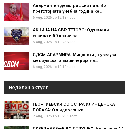
Алармантен демографски пад: Во
претстојната учебна година ќе…
6 Aug, 2026 во 12:18 часот.
АКЦИЈА НА СВР ТЕТОВО: Одземени
возила и 50 казни за…
6 Aug, 2026 во 10:28 часот.
СДСМ АЛАРМИРА: Мицкоски ја увезува
медиумската машинерија на…
6 Aug, 2026 во 10:12 часот.
Неделен актуел
ГЕОРГИЕВСКИ СО ОСТРА ИЛИНДЕНСКА
ПОРАКА: Од идеолошка…
2 Aug, 2026 во 13:28 часот.
СКВЕРНАВЕЊЕ ВО СТРУШКО: Искршени 14