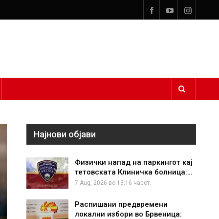
Најнови објави
Физички напад на паркингот кај
тетовската Клиничка болница:…
7 Aug, 2026 во 13:16 часот.
Распишани предвремени
локални избори во Брвеница: