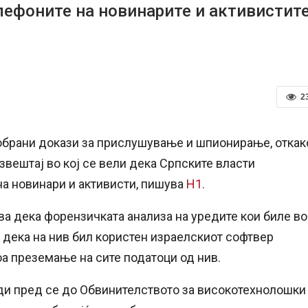
лефоните на новинарите и активистит
2
собрани докази за прислушување и шпионирање, откак
звештај во кој се вели дека Српските власти
а новинари и активисти, пишува
Н1.
а дека форензичката анализа на уредите кои биле во
 дека на нив бил користен израелскиот софтвер
тоа преземање на сите податоци од нив.
еди пред се до Обвинителството за високотехнолошки