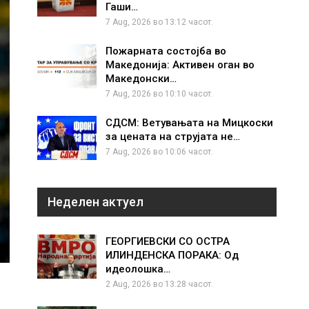
Гаши…
7 Aug, 2026 во 13:12 часот.
Пожарната состојба во
Македонија: Активен оган во
Македонски…
7 Aug, 2026 во 10:10 часот.
СДСМ: Ветувањата на Мицкоски
за цената на струјата не…
7 Aug, 2026 во 10:06 часот.
Неделен актуел
ГЕОРГИЕВСКИ СО ОСТРА
ИЛИНДЕНСКА ПОРАКА: Од
идеолошка…
2 Aug, 2026 во 13:28 часот.