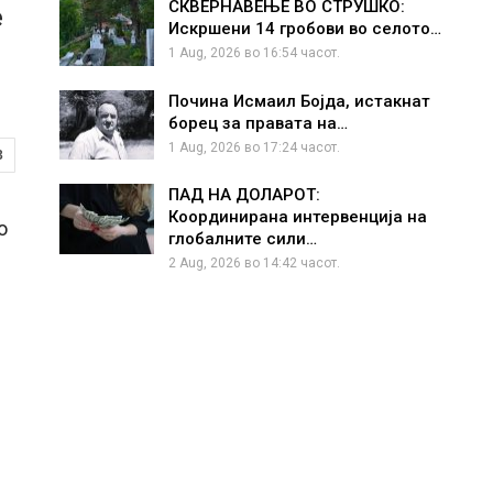
СКВЕРНАВЕЊЕ ВО СТРУШКО:
е
Искршени 14 гробови во селото…
1 Aug, 2026 во 16:54 часот.
Почина Исмаил Бојда, истакнат
борец за правата на…
1 Aug, 2026 во 17:24 часот.
3
ПАД НА ДОЛАРОТ:
Координирана интервенција на
о
глобалните сили…
2 Aug, 2026 во 14:42 часот.