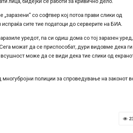
ти лица, бидејќи се работи за кривично дело.
е „заразени“ со софтвер кој потоа прави слики од
и испраќа сите тие податоци до серверите на БИА.
заразиле уредот, па си одиш дома со тој заразен уред,
 Сега можат да се приспособат, дури видовме дека ги
 всушност може да се види дека тие слики од екрано
од многубројни полиции за спроведување на законот в
2