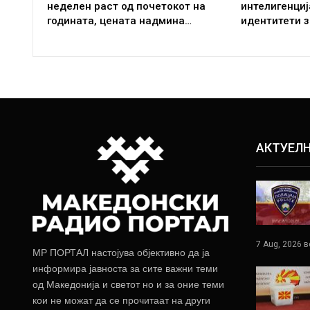
неделен раст од почетокот на
интелигенци
годината, цената надмина…
идентитети з
АКТУЕЛ
7 Aug, 2026 в
МР ПОРТАЛ настојува објективно да ја
информира јавноста за сите важни теми
од Македонија и светот но и за оние теми
кои не можат да се прочитаат на други