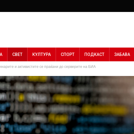
А
СВЕТ
КУЛТУРА
СПОРТ
ПОДКАСТ
ЗАБАВА
нарите и активистите се праќани до серверите на БИА