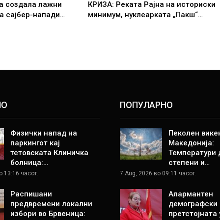
ја создала лажни
КРИЗА: Реката Рајна на историски
а сајбер-напади…
минимум, нуклеарката „Пакш“…
НО
ПОПУЛАРНО
Физички напад на
Пеколен вике
паркингот кај
Македонија:
тетовската Клиничка
Температури 
болница:…
степени и…
о 13:16 часот.
7 Aug, 2026 во 09:11 часот.
Распишани
Алармантен
предвремени локални
демографски 
избори во Брвеница:
претстојната