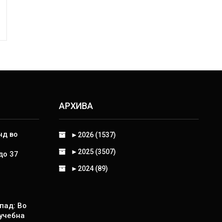
АРХИВА
нд во
►
2026 (1537)
►
2025 (3507)
до 37
►
2024 (89)
пад: Во
 учебна