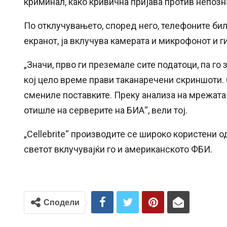
криминал, како кривична пријава против непозна
По отклучувањето, според него, телефоните бил
екранот, ја вклучува камерата и микрофонот и г
„Значи, прво ги преземале сите податоци, па го 
кој цело време прави таканаречени скриншоти.
смениле поставките. Преку анализа на мрежата
отишле на серверите на БИА“, вели тој.
„Cellebrite“ производите се широко користени 
светот вклучувајќи го и американското ФБИ.
Сподели