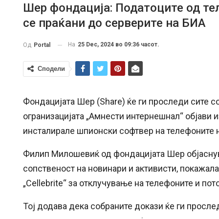
Шер фондација: Податоците од те
се праќани до серверите на БИА
На
25 Dec, 2024 во 09:36 часот.
Од
Portal
Сподели
Фондацијата Шер (Share) ќе ги проследи сите 
огранизацијата „Амнести интернешнал“ објави и
инсталирале шпионски софтвер на телефоните н
Филип Милошевиќ од фондацијата Шер објаснув
сопственост на новинари и активисти, покажала
„Cellebrite“ за отклучување на телефоните и по
Тој додава дека собраните докази ќе ги просл