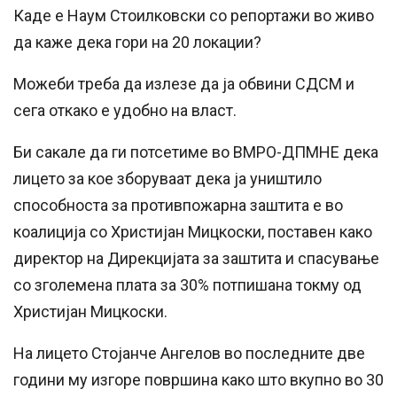
Каде е Наум Стоилковски со репортажи во живо
да каже дека гори на 20 локации?
Можеби треба да излезе да ја обвини СДСМ и
сега откако е удобно на власт.
Би сакале да ги потсетиме во ВМРО-ДПМНЕ дека
лицето за кое зборуваат дека ја уништило
способноста за противпожарна заштита е во
коалиција со Христијан Мицкоски, поставен како
директор на Дирекцијата за заштита и спасување
со зголемена плата за 30% потпишана токму од
Христијан Мицкоски.
На лицето Стојанче Ангелов во последните две
години му изгоре површина како што вкупно во 30