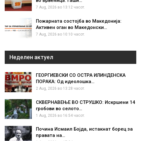
во Брвеница: Гаши…
7 Aug, 2026 во 13:12 часот.
Пожарната состојба во Македонија:
Активен оган во Македонски…
7 Aug, 2026 во 10:10 часот.
Неделен актуел
ГЕОРГИЕВСКИ СО ОСТРА ИЛИНДЕНСКА
ПОРАКА: Од идеолошка…
2 Aug, 2026 во 13:28 часот.
СКВЕРНАВЕЊЕ ВО СТРУШКО: Искршени 14
гробови во селото…
1 Aug, 2026 во 16:54 часот.
Почина Исмаил Бојда, истакнат борец за
правата на…