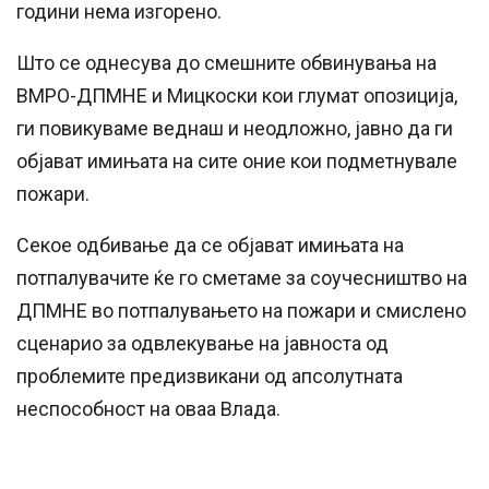
години нема изгорено.
Што се однесува до смешните обвинувања на
ВМРО-ДПМНЕ и Мицкоски кои глумат опозиција,
ги повикуваме веднаш и неодложно, јавно да ги
објават имињата на сите оние кои подметнувале
пожари.
Секое одбивање да се објават имињата на
потпалувачите ќе го сметаме за соучесништво на
ДПМНЕ во потпалувањето на пожари и смислено
сценарио за одвлекување на јавноста од
проблемите предизвикани од апсолутната
неспособност на оваа Влада.