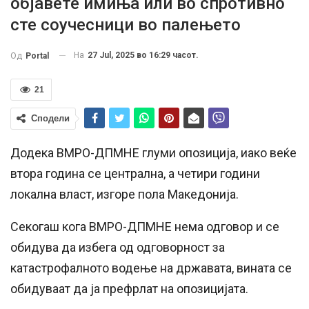
објавете имиња или во спротивно
сте соучесници во палењето
На
27 Jul, 2025 во 16:29 часот.
Од
Portal
21
Сподели
Додека ВМРО-ДПМНЕ глуми опозиција, иако веќе
втора година се централна, а четири години
локална власт, изгоре пола Македонија.
Секогаш кога ВМРО-ДПМНЕ нема одговор и се
обидува да избега од одговорност за
катастрофалното водење на државата, вината се
обидуваат да ја префрлат на опозицијата.