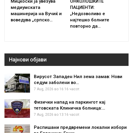
Мицкоски ја увезува
ОНКОЛОШКИТЕ
медиумската
ПАЦИЕНТИ:
машинерија на Вучиќ и
„Недозволиво е
воведува „српско…
најтешко болните
повторно да…
Најнови објави
Вирусот Западен Нил зема замав: Нови
седум заболени во…
7 Aug, 2026 во 16:16 часот.
Физички напад на паркингот кај
тетовската Клиничка болница:…
7 Aug, 2026 во 13:16 часот.
Распишани предвремени локални избори