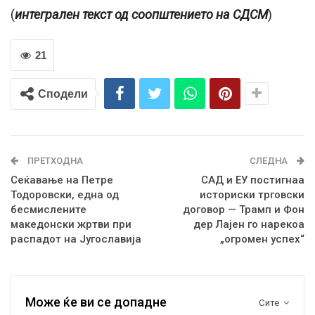
(
интегрален текст од соопштението на СДСМ
)
21
Сподели
ПРЕТХОДНА
СЛЕДНА
Сеќавање на Петре
САД и ЕУ постигнаа
Тодоровски, една од
историски трговски
бесмислените
договор — Трамп и Фон
македонски жртви при
дер Лајен го нарекоа
распадот на Југославија
„огромен успех“
Може ќе ви се допадне
Сите