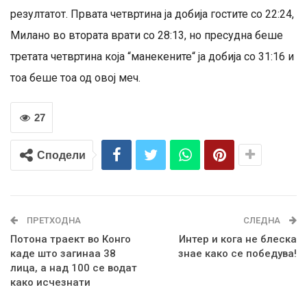
резултатот. Првата четвртина ја добија гостите со 22:24,
Милано во втората врати со 28:13, но пресудна беше
третата четвртина која “манекените“ ја добија со 31:16 и
тоа беше тоа од овој меч.
27
Сподели
ПРЕТХОДНА
СЛЕДНА
Потона траект во Конго
Интер и кога не блеска
каде што загинаа 38
знае како се победува!
лица, а над 100 се водат
како исчезнати