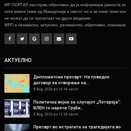
МР ПОРТАЛ настојува објективно да ја информира јавноста за
сите важни теми од Македонија и светот но и за оние теми кои
не можат да се прочитаат на други медиуми.
МРП е независен, актуелен, релевантен, објективен, поинаков.
АКТУЕЛНО
Дипломатски пресврт: На повидок
договор за отворање на…
8 Aug, 2026 во 16:36 часот.
Политичка војна за случајот „Лотарија“:
ВЛЕН го нарече Груби…
8 Aug, 2026 во 12:38 часот.
Пресврт во истрагата за трагедијата во