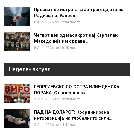
Пресврт во истрагата за трагедијата во
Радишани: Уапсен…
8 Aug, 2026 во 12:34 часот.
Четврт век од масакрот кај Карпалак:
Македонија им оддава…
8 Aug, 2026 во 10:25 часот.
Неделен актуел
ГЕОРГИЕВСКИ СО ОСТРА ИЛИНДЕНСКА
ПОРАКА: Од идеолошка…
2 Aug, 2026 во 13:28 часот.
ПАД НА ДОЛАРОТ: Координирана
интервенција на глобалните сили…
2 Aug, 2026 во 14:42 часот.