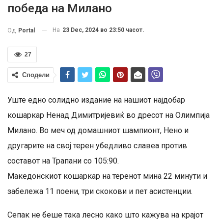
победа на Милано
На
23 Dec, 2024 во 23:50 часот.
Од
Portal
27
Сподели
Уште едно солидно издание на нашиот најдобар
кошаркар Ненад Димитријевиќ во дресот на Олимпија
Милано. Во меч од домашниот шампионт, Нено и
другарите на свој терен убедливо славеа против
составот на Трапани со 105:90.
Македонскиот кошаркар на теренот мина 22 минути и
забележа 11 поени, три скокови и пет асистенции.
Сепак не беше така лесно како што кажува на крајот