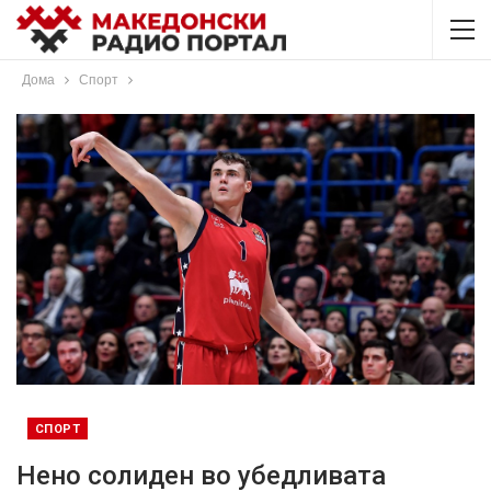
Дома
Спорт
СПОРТ
Нено солиден во убедливата