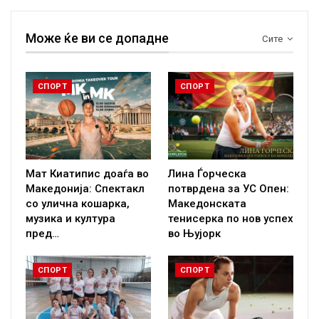
Може ќе ви се допадне
Сите
СПОРТ
СПОРТ
Мат Киатипис доаѓа во
Лина Ѓорческа
Македонија: Спектакл
потврдена за УС Опен:
со улична кошарка,
Македонската
музика и култура
тенисерка по нов успех
пред…
во Њујорк
СПОРТ
СПОРТ