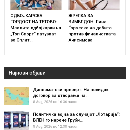
ОДБОЈКАРСКА
ЖРЕПКА ЗА
ГОРДОСТ НА ТЕТОВО:
ВИМБЛДОН: Лина
Младите одбојкарки на
Ѓорческа на дебито
„Топ Спорт“ патуваат
против финалистката
во Сплит…
Анисимова
Најнови објави
Дипломатски пресврт: На повидок
договор за отворање на…
8 Aug, 2026 во 16:36 часот.
Политичка војна за случајот „Лотарија“:
ВЛЕН го нарече Груби…
8 Aug, 2026 во 12:38 часот.