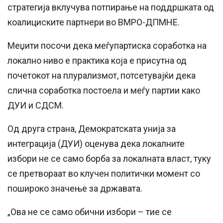
стратегија вклучува потпирање на поддршката од
коалициските партнери во ВМРО-ДПМНЕ.
Меџити посочи дека меѓупартиска соработка на
локално ниво е практика која е присутна од
почетокот на плурализмот, потсетувајќи дека
слична соработка постоела и меѓу партии како
ДУИ и СДСМ.
Од друга страна, Демократската унија за
интеграција (ДУИ) оценува дека локалните
избори не се само борба за локалната власт, туку
се претвораат во клучен политички момент со
пошироко значење за државата.
„Ова не се само обични избори – тие се