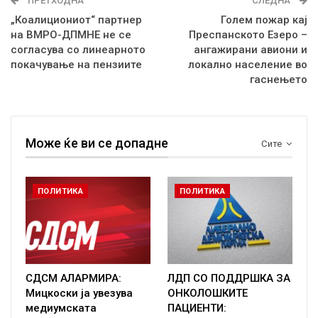
ПРЕТХОДНА
СЛЕДНА
„Коалициониот“ партнер
Голем пожар кај
на ВМРО-ДПМНЕ не се
Преспанското Езеро –
согласува со линеарното
ангажирани авиони и
покачување на пензиите
локално население во
гаснењето
Може ќе ви се допадне
Сите
ПОЛИТИКА
ПОЛИТИКА
СДСМ АЛАРМИРА:
ЛДП СО ПОДДРШКА ЗА
Мицкоски ја увезува
ОНКОЛОШКИТЕ
медиумската
ПАЦИЕНТИ: