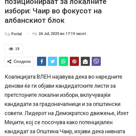
позиционираат за локалните
избори: Чаир во фокусот на
албанскиот блок
На
24 Jul, 2025 во 17:19 часот.
Од
Portal
19
Сподели
Коалицијата ВЛЕН најавува дека во наредните
денови ќе ги објави кандидатските листи за
претстојните локални избори, вклучувајќи
кандидати за градоначалници и за општински
совети. Лидерот на Демократско движење, Изет
Меџити, кој се посочува како потенцијален
кандидат за Општина Чаир, изјави дека нивната