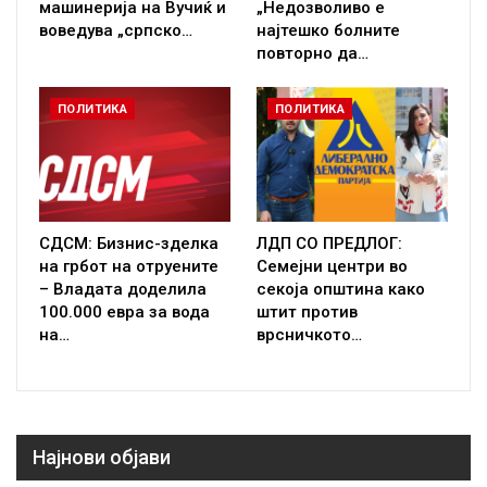
машинерија на Вучиќ и
„Недозволиво е
воведува „српско…
најтешко болните
повторно да…
ПОЛИТИКА
ПОЛИТИКА
СДСМ: Бизнис-зделка
ЛДП СО ПРЕДЛОГ:
на грбот на отруените
Семејни центри во
– Владата доделила
секоја општина како
100.000 евра за вода
штит против
на…
врсничкото…
Најнови објави