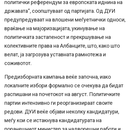
политички референдум за европската иднина на
државата“, соопштуваат од партијата. Од ДУИ
предупредуваат на влошени меѓуетнички односи,
враќање на мајоризацијата, укинување на
политичката застапеност и прекршување на
колективните права на Албанците, што, како што
велат, ја загрозува уставната рамнотежа и
соживотот.
Предизборната кампања веќе започна, иако
локалните избори формално се очекува да бидат
распишани на почетокот на август. Политичките
партии интензивно ги реорганизираат своите
редови. ДУИ веќе објави неколку кандидатури,
меѓу кои се истакнува кандидатурата на
поранешниот министер за надворешни работи и