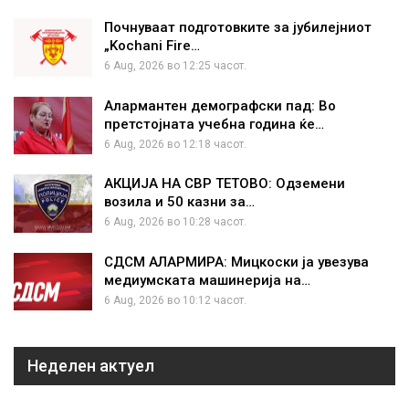
Почнуваат подготовките за јубилејниот
„Kochani Fire…
6 Aug, 2026 во 12:25 часот.
Алармантен демографски пад: Во
претстојната учебна година ќе…
6 Aug, 2026 во 12:18 часот.
АКЦИЈА НА СВР ТЕТОВО: Одземени
возила и 50 казни за…
6 Aug, 2026 во 10:28 часот.
СДСМ АЛАРМИРА: Мицкоски ја увезува
медиумската машинерија на…
6 Aug, 2026 во 10:12 часот.
Неделен актуел