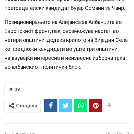
претседателски кандидат Бујар Османи за Чаир.
Позиционирањето на Алијанса за Албанците во
Европскиот фронт, пак, овозможува настап во
четири општини, додека крилото на Зијадин Села
ќе предложи кандидати во уште три општини,
најавувајќи интересна и неизвесна изборна трка
во албанскиот политички блок.
19
Сподели