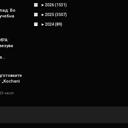
►
2026 (1531)
пад: Во
►
2025 (3507)
 учебна
►
2024 (89)
ИРА:
везува
а…
дготовките
т „Kochani
25 часот.