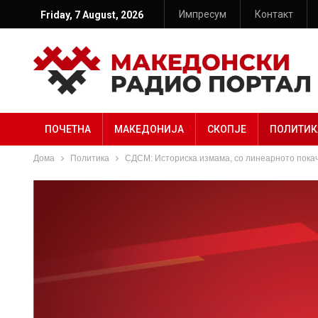
Импресум
Контакт
Friday, 7 August, 2026
ПОЧЕТНА
МАКЕДОНИЈА
СКОПЈЕ
ПОЛИТИК
Дома
Политика
СДСМ: Историска измама, со линеарното покач