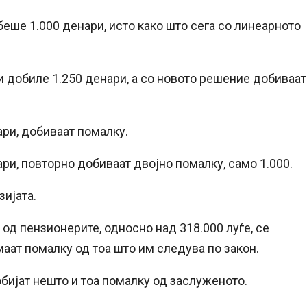
беше 1.000 денари, исто како што сега со линеарното
би добиле 1.250 денари, а со новото решение добиваат
ари, добиваат помалку.
ари, повторно добиваат двојно помалку, само 1.000.
зијата.
од пензионерите, односно над 318.000 луѓе, се
аат помалку од тоа што им следува по закон.
обијат нешто и тоа помалку од заслуженото.