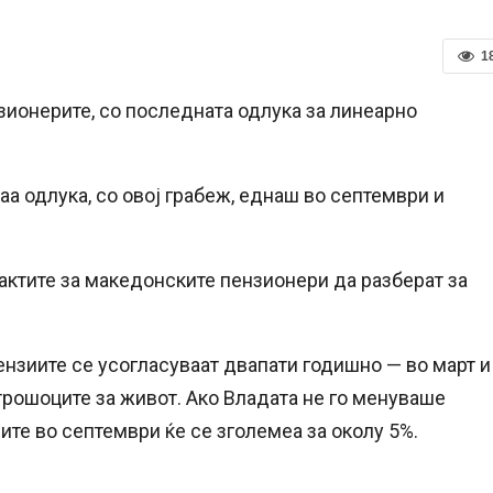
1
зионерите, со последната одлука за линеарно
аа одлука, со овој грабеж, еднаш во септември и
актите за македонските пензионери да разберат за
ензиите се усогласуваат двапати годишно — во март и
 трошоците за живот. Ако Владата не го менуваше
ите во септември ќе се зголемеа за околу 5%.