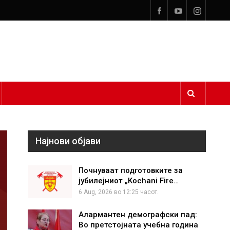
Најнови објави
Почнуваат подготовките за
јубилејниот „Kochani Fire…
6 Aug, 2026 во 12:25 часот.
Алармантен демографски пад:
Во претстојната учебна година