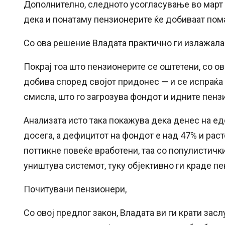
Дополнително, следното усогласување во март 
дека и понатаму пензионерите ќе добиваат пом
Со ова решение Владата практично ги излажала 
Покрај тоа што пензионерите се оштетени, со о
добива според својот придонес — и се испраќа
смисла, што го загрозува фондот и идните пенз
Анализата исто така покажува дека денес на е
досега, а дефицитот на фондот е над 47% и рас
поттикне повеќе вработени, таа со популистичк
уништува системот, туку објективно ги краде п
Почитувани пензионери,
Со овој предлог закон, Владата ви ги крати зас