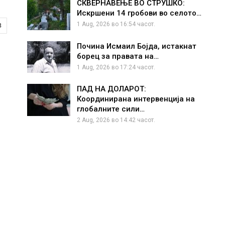
СКВЕРНАВЕЊЕ ВО СТРУШКО:
Искршени 14 гробови во селото…
1 Aug, 2026 во 16:54 часот.
8
Почина Исмаил Бојда, истакнат
борец за правата на…
1 Aug, 2026 во 17:24 часот.
ПАД НА ДОЛАРОТ:
Координирана интервенција на
глобалните сили…
2 Aug, 2026 во 14:42 часот.