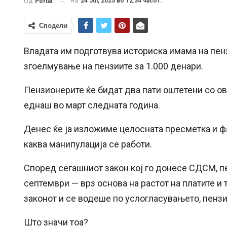
На
24 Jul, 2025 во 12:34 часот.
Од
Portal
Сподели
Владата им подготвува историска имама на пен
згоелмување на пензиите за 1.000 денари.
Пензионерите ќе бидат два пати оштетени со ов
еднаш во март следната година.
Денес ќе ја изложиме целосната пресметка и ф
каква манипулација се работи.
Според сегашниот закон кој го донесе СДСМ, п
септември — врз основа на растот на платите и
законот и се водеше по услогласувањето, пензи
Што значи тоа?