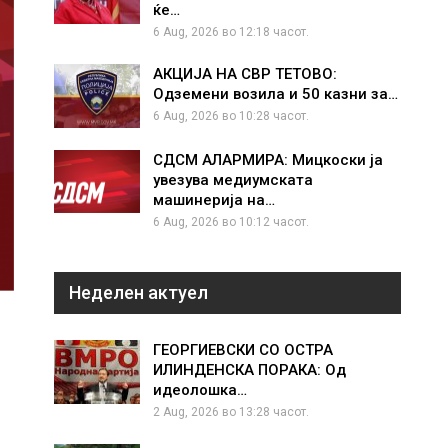
ќе…
6 Aug, 2026 во 12:18 часот.
АКЦИЈА НА СВР ТЕТОВО:
Одземени возила и 50 казни за…
6 Aug, 2026 во 10:28 часот.
СДСМ АЛАРМИРА: Мицкоски ја
увезува медиумската
машинерија на…
6 Aug, 2026 во 10:12 часот.
Неделен актуел
ГЕОРГИЕВСКИ СО ОСТРА
ИЛИНДЕНСКА ПОРАКА: Од
идеолошка…
2 Aug, 2026 во 13:28 часот.