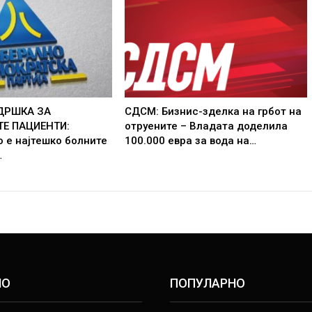
ДРШКА ЗА
СДСМ: Бизнис-зделка на грбот на
Е ПАЦИЕНТИ:
отруените – Владата доделила
 е најтешко болните
100.000 евра за вода на…
…
НО
ПОПУЛАРНО