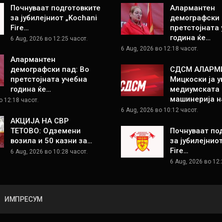
Почнуваат подготовките
Алармантен
за јубилејниот „Kochani
демографски 
Fire…
претстојната
година ќе…
6 Aug, 2026 во 12:25 часот.
6 Aug, 2026 во 12:18 часот.
Алармантен
демографски пад: Во
СДСМ АЛАРМ
претстојната учебна
Мицкоски ја у
година ќе…
медиумската
машинерија н
о 12:18 часот.
6 Aug, 2026 во 10:12 часот.
АКЦИЈА НА СВР
ТЕТОВО: Одземени
Почнуваат по
возила и 50 казни за…
за јубилејнио
Fire…
6 Aug, 2026 во 10:28 часот.
6 Aug, 2026 во 12:
ИМПРЕСУМ