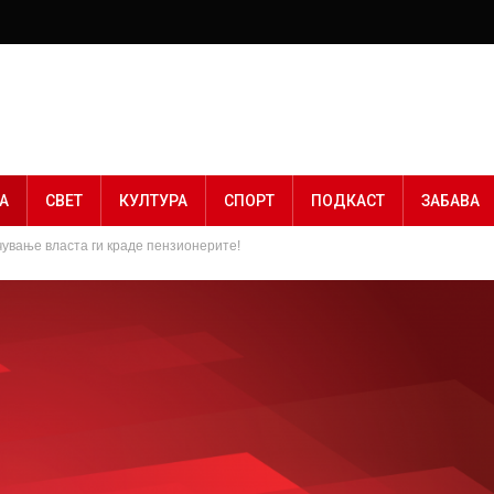
А
СВЕТ
КУЛТУРА
СПОРТ
ПОДКАСТ
ЗАБАВА
ување власта ги краде пензионерите!