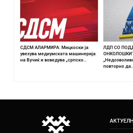
СДСМ АЛАРМИРА: Мицкоски ја
ЛДП СО ПОД
увезува медиумската машинерија
ОНКОЛОШКИТ
на Вучиќ и воведува „српско…
„Недозволиво
повторно да
АКТУЕЛ