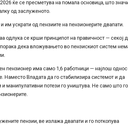
2026 ќе се пресметува на помала основица, што знач
алку од заслуженото.
и им ускрати од пензиите на пензионерите двапати.
ваа одлука се крши принципот на правичност — секој 
 порака дека вложувањето во пензискиот систем нем
ии.
ден пензионер има само 1,6 работници — најлош однос
те. Наместо Владата да го стабилизира системот и да
и и манипулативни потези го уништува. Не само што го
ензионерите.
лужените пензии, ве излажа двапати и го поткопува