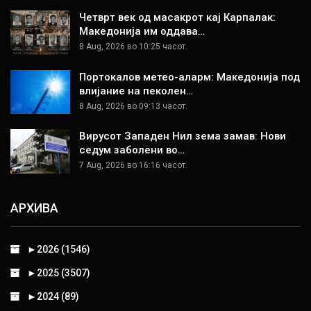
Четврт век од масакрот кај Карпалак:
Македонија им оддава…
8 Aug, 2026 во 10:25 часот.
Портокалов метео-аларм: Македонија под
влијание на пеколен…
8 Aug, 2026 во 09:13 часот.
Вирусот Западен Нил зема замав: Нови
седум заболени во…
7 Aug, 2026 во 16:16 часот.
АРХИВА
►
2026 (1546)
►
2025 (3507)
►
2024 (89)