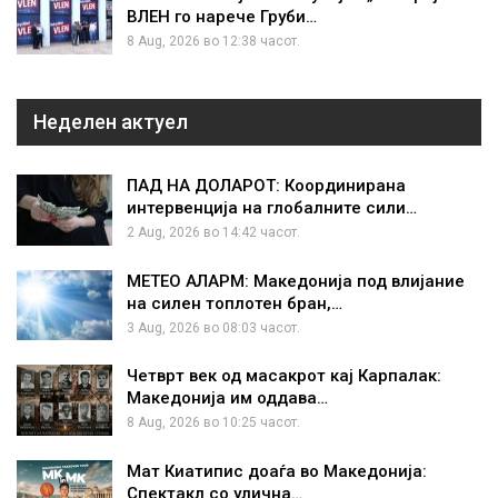
ВЛЕН го нарече Груби…
8 Aug, 2026 во 12:38 часот.
Неделен актуел
ПАД НА ДОЛАРОТ: Координирана
интервенција на глобалните сили…
2 Aug, 2026 во 14:42 часот.
МЕТЕО АЛАРМ: Македонија под влијание
на силен топлотен бран,…
3 Aug, 2026 во 08:03 часот.
Четврт век од масакрот кај Карпалак:
Македонија им оддава…
8 Aug, 2026 во 10:25 часот.
Мат Киатипис доаѓа во Македонија:
Спектакл со улична…