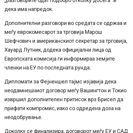
„разговорите одат подобро отколку досега“ и
дека има напредок.
Дополнителни разговори во средата се одржаа и
меѓу еврокомесарот за трговија Марош
Шефчович и американскиот секретар за трговија,
Хауард Лутник, додека официјални лица од
Европската комисија ги информираа земјите
членки на ЕУ по последната рунда.
Дипломати за Фејненшел тајмс изјавија дека
неодамнешниот договор меѓу Вашингтон и Токио
извршил дополнителен притисок врз Брисел да
прифати компромис, иако со одредена доза на
неодобрување.
Доколку се финализира, договорот меѓу ЕУ и САД