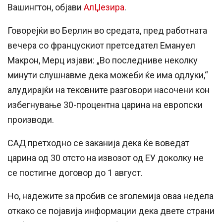
Вашингтон, објави
АлЏезира
.
Говорејќи во Берлин во средата, пред работната
вечера со францускиот претседател Емануел
Макрон, Мерц изјави: „Во последниве неколку
минути слушнавме дека можеби ќе има одлуки,“
алудирајќи на тековните разговори насочени кон
избегнување 30-процентна царина на европски
производи.
САД претходно се заканија дека ќе воведат
царина од 30 отсто на извозот од ЕУ доколку не
се постигне договор до 1 август.
Но, надежите за пробив се зголемија оваа недела
откако се појавија информации дека двете страни