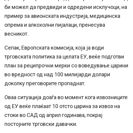
би можел да предвиди и одредени исклучоци, на
пример за авионската индустрија, медицинска
опрема и алкохолни пијалаци, пренесува
весникот.
Сепак, Европската комисија, која ја води
трговската политика за целата ЕУ, веќе подготви
план за реципрочни мерки со воведување царини
во вредност од над 100 милијарди долари
доколку преговорите пропаднат.
Оваа ситуација доаѓа во момент кога извозниците
од ЕУ веќе плаќаат 10 отсто царина за извоз на
стоки во САД од април годинава, покрај
постојните трговски давачки.