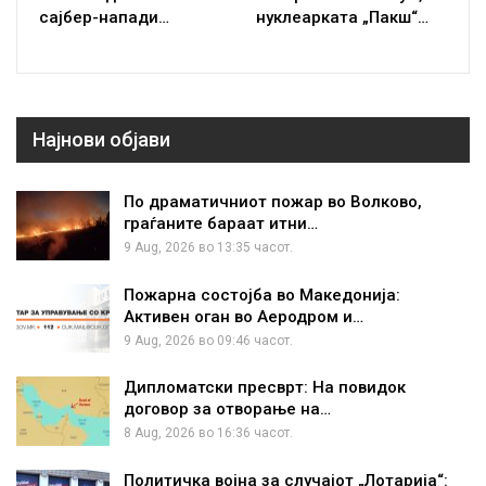
сајбер-напади…
нуклеарката „Пакш“…
Најнови објави
По драматичниот пожар во Волково,
граѓаните бараат итни…
9 Aug, 2026 во 13:35 часот.
Пожарна состојба во Македонија:
Активен оган во Аеродром и…
9 Aug, 2026 во 09:46 часот.
Дипломатски пресврт: На повидок
договор за отворање на…
8 Aug, 2026 во 16:36 часот.
Политичка војна за случајот „Лотарија“: