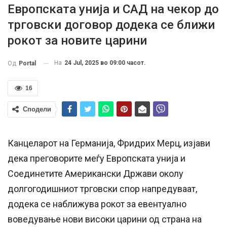
Европската унија и САД на чекор до
трговски договор додека се ближи
рокот за новите царини
На
24 Jul, 2025 во 09:00 часот.
Од
Portal
16
Сподели
Канцеларот на Германија, Фридрих Мерц, изјави
дека преговорите меѓу Европската унија и
Соединетите Американски Држави околу
долгогодишниот трговски спор напредуваат,
додека се наближува рокот за евентуално
воведување нови високи царини од страна на