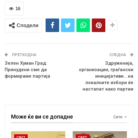
16
Сподели
ПРЕТХОДНА
СЛЕДНА
Зелен Хуман Град:
Здруженија,
Принудени сме да
организации, граѓански
формираме партија
иницијативи… на
локалните избори ќе
настапат како партии
Може ќе ви се допадне
Сите
СВЕТ
СВЕТ