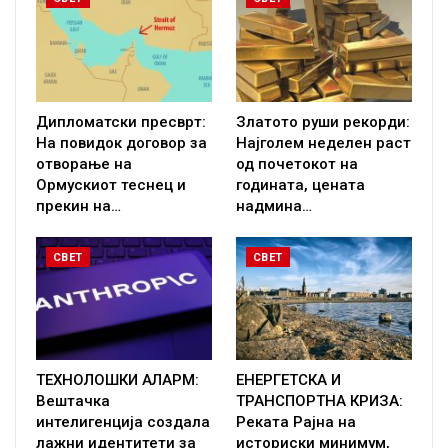
Дипломатски пресврт:
Златото руши рекорди:
На повидок договор за
Најголем неделен раст
отворање на
од почетокот на
Ормускиот теснец и
годината, цената
прекин на…
надмина…
СВЕТ
СВЕТ
ТЕХНОЛОШКИ АЛАРМ:
ЕНЕРГЕТСКА И
Вештачка
ТРАНСПОРТНА КРИЗА:
интелигенција создала
Реката Рајна на
лажни идентитети за
историски минимум,