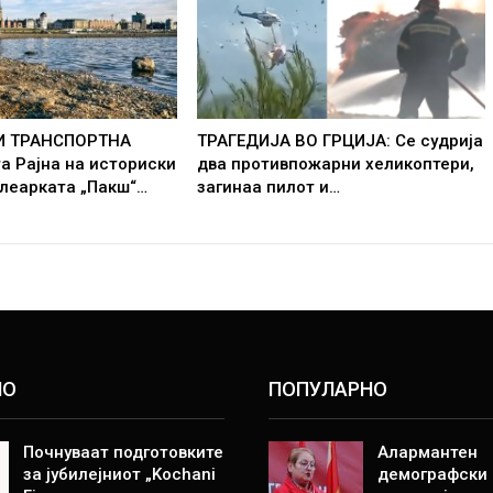
 И ТРАНСПОРТНА
ТРАГЕДИЈА ВО ГРЦИЈА: Се судрија
а Рајна на историски
два противпожарни хеликоптери,
леарката „Пакш“…
загинаа пилот и…
НО
ПОПУЛАРНО
Почнуваат подготовките
Алармантен
за јубилејниот „Kochani
демографски 