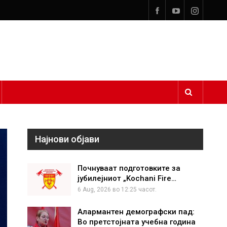
Најнови објави
Почнуваат подготовките за
јубилејниот „Kochani Fire…
6 Aug, 2026 во 12:25 часот.
Алармантен демографски пад:
Во претстојната учебна година