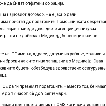
же да бидат опфатени со рација.
 на најновиот договор. Не е јасно дали
 има пристап до податоците. Помошничката секретар
на изјава наведе дека двете агенции „испитуваат
мигранти не добиваат Медикејд бенефиции кои се
е на ICE имиња, адреси, датуми на раѓање, етнички и
ни броеви на сите лица запишани во Медикејд. Оваа
државните буџети, обезбедува здравствено осигурувањ
еца.
ICE да ги преземат податоците. Наместо тоа, ќе имаа
9 до 17 часот, сè до 9 септември.
“ изјави еден претставник на CMS кој инсистираше на