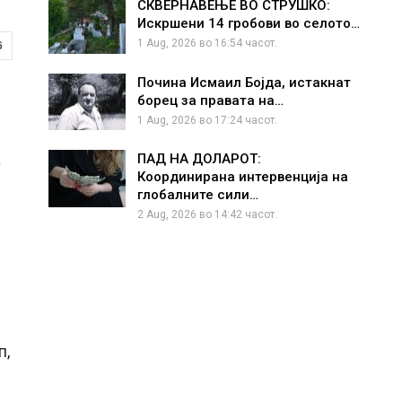
СКВЕРНАВЕЊЕ ВО СТРУШКО:
Искршени 14 гробови во селото…
1 Aug, 2026 во 16:54 часот.
6
Почина Исмаил Бојда, истакнат
борец за правата на…
1 Aug, 2026 во 17:24 часот.
а
ПАД НА ДОЛАРОТ:
Координирана интервенција на
глобалните сили…
2 Aug, 2026 во 14:42 часот.
п,