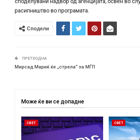
споделувани надвор од агенцијата, освен во сл
расипништво во програмата.
Сподели
ПРЕТХОДНА
Мирсад Мариќ ќе „стрела“ за МЃП
Може ќе ви се допадне
СВЕТ
СВЕТ