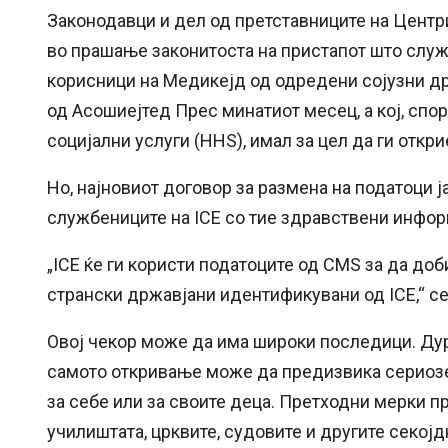
Законодавци и дел од претставниците на Центр
во прашање законитоста на пристапот што служ
корисници на Медикејд од одредени сојузни држ
од Асошиејтед Прес минатиот месец, а кој, спо
социјални услуги (HHS), имал за цел да ги откр
Но, најновиот договор за размена на податоци 
службениците на ICE со тие здравствени инфор
„ICE ќе ги користи податоците од CMS за да до
странски државјани идентификувани од ICE,“ се
Овој чекор може да има широки последици. Дур
самото откривање може да предизвика сериозен
за себе или за своите деца. Претходни мерки п
училиштата, црквите, судовите и другите секојд