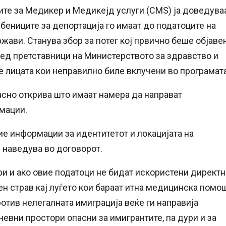
ите за Медикер и Медикејд услуги (CMS) ја доведува
бениците за депортација го имаат до податоците на
ави. Станува збор за потег кој првично беше објаве
ред претставници на Министерството за здравство и
ие лицата кои неправилно биле вклучени во програмата
јасно открива што имаат намера да направат
мации.
бие информации за идентитетот и локацијата на
 наведува во договорот.
и и ако овие податоци не бидат искористени директн
 страв кај луѓето кои бараат итна медицинска помо
ротив нелегалната имиграција веќе ги направија
невни простори опасни за имигрантите, па дури и за