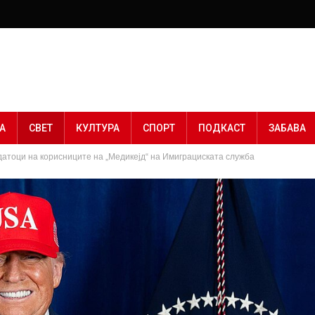
А
СВЕТ
КУЛТУРА
СПОРТ
ПОДКАСТ
ЗАБАВА
датоци на корисниците на „Медикејд“ на Имиграциската служба