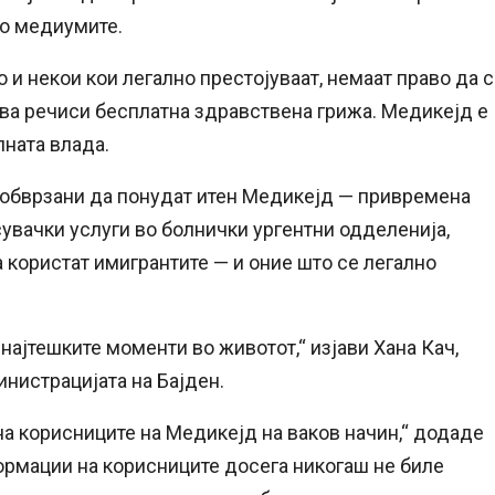
со медиумите.
 и некои кои легално престојуваат, немаат право да 
ва речиси бесплатна здравствена грижа. Медикејд е
ната влада.
 обврзани да понудат итен Медикејд — привремена
сувачки услуги во болнички ургентни одделенија,
а користат имигрантите — и оние што се легално
најтешките моменти во животот,“ изјави Хана Кач,
нистрацијата на Бајден.
а корисниците на Медикејд на ваков начин,“ додаде
ормации на корисниците досега никогаш не биле