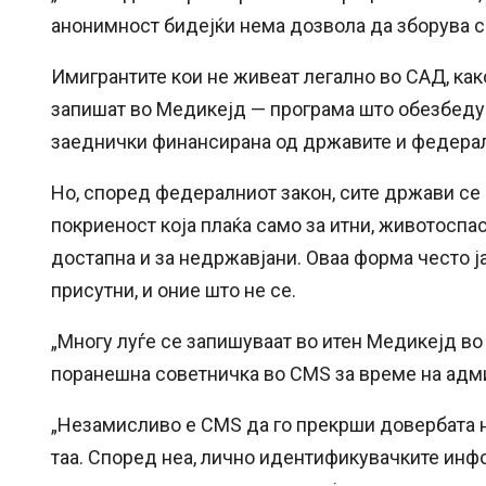
анонимност бидејќи нема дозвола да зборува 
Имигрантите кои не живеат легално во САД, како
запишат во Медикејд — програма што обезбеду
заеднички финансирана од државите и федерал
Но, според федералниот закон, сите држави се
покриеност која плаќа само за итни, животоспа
достапна и за недржавјани. Оваа форма често ј
присутни, и оние што не се.
„Многу луѓе се запишуваат во итен Медикејд во 
поранешна советничка во CMS за време на адми
„Незамисливо е CMS да го прекрши довербата н
таа. Според неа, лично идентификувачките инф