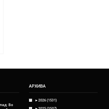
АРХИВА
►
2026 (1531)
пад: Во
►
2025 (3507)