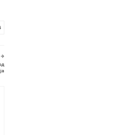
6
од
ја