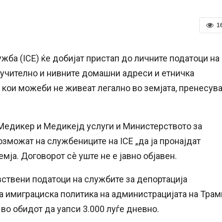
1
ба (ICE) ќе добијат пристап до личните податоци на
лучително и нивните домашни адреси и етничка
е кои можеби не живеат легално во земјата, пренесув
Медикер и Медикејд услуги и Министерството за
зможат на службениците на ICE „да ја пронајдат
мја. Договорот сè уште не е јавно објавен.
ствени податоци на службите за депортација
а имиграциска политика на администрацијата на Трам
 во обидот да уапси 3.000 луѓе дневно.