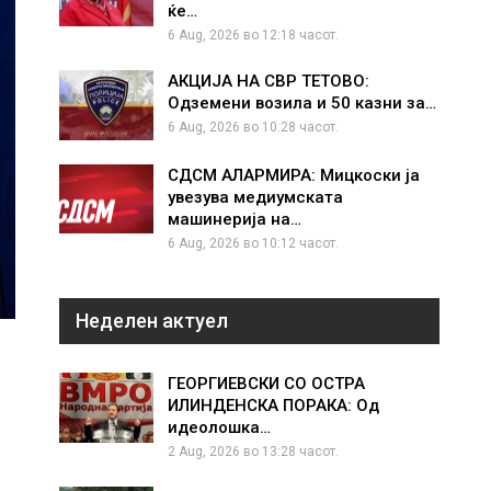
ќе…
6 Aug, 2026 во 12:18 часот.
АКЦИЈА НА СВР ТЕТОВО:
Одземени возила и 50 казни за…
6 Aug, 2026 во 10:28 часот.
СДСМ АЛАРМИРА: Мицкоски ја
увезува медиумската
машинерија на…
6 Aug, 2026 во 10:12 часот.
Неделен актуел
ГЕОРГИЕВСКИ СО ОСТРА
ИЛИНДЕНСКА ПОРАКА: Од
идеолошка…
2 Aug, 2026 во 13:28 часот.