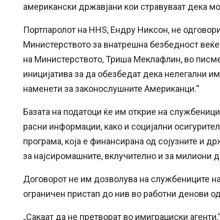
американски државјани кои стравуваат дека мо
Портпаролот на HHS, Ендру Никсон, не одговори
Министерството за внатрешна безбедност веќе
на Министерството, Триша Меклафлин, во писме
иницијатива за да обезбедат дека нелегални и
наменети за законослушните Американци.“
Базата на податоци ќе им открие на службеницит
расни информации, како и социјални осигурител
програма, која е финансирана од сојузните и 
за најсиромашните, вклучително и за милиони д
Договорот не им дозволува на службениците на 
ограничен пристап до нив во работни денови од 
„Сакаат да не претворат во имиграциски агенти,