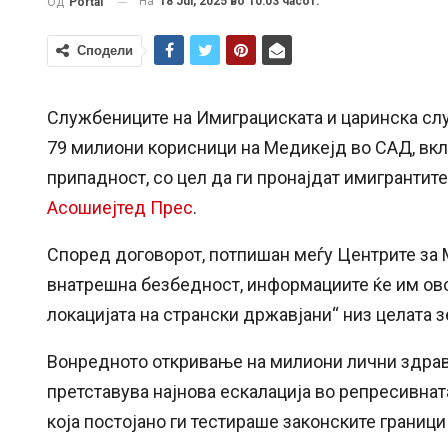
На
18 Jul, 2025 во 10:03 часот.
Од
Portal
Сподели
Службениците на Имиграциската и царинска служ
79 милиони корисници на Медикејд во САД, вк
припадност, со цел да ги пронајдат имигрантит
Асошиејтед Прес
.
Според договорот, потпишан меѓу Центрите за 
внатрешна безбедност, информациите ќе им ово
локацијата на странски државјани“ низ целата зе
Вонредното откривање на милиони лични здрав
претставува најнова ескалација во репресивнат
која постојано ги тестираше законските граници