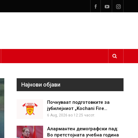
Најнови објави
Почнуваат подготовките за
јубилејниот „Kochani Fire…
6 Aug, 2026 во 12:25 часот.
Алармантен демографски пад:
Во претстојната учебна година