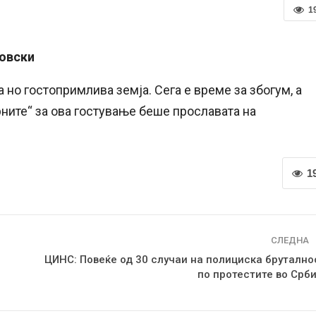
1
новски
 но гостопримлива земја. Сега е време за збогум, а
рните“ за ова гостување беше прославата на
1
СЛЕДНА
ЦИНС: Повеќе од 30 случаи на полициска брутално
по протестите во Срби