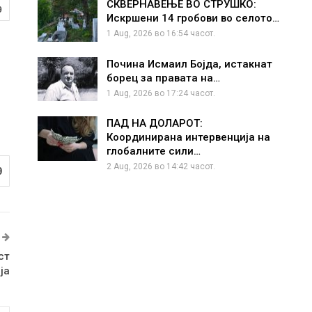
СКВЕРНАВЕЊЕ ВО СТРУШКО:
9
Искршени 14 гробови во селото…
1 Aug, 2026 во 16:54 часот.
Почина Исмаил Бојда, истакнат
борец за правата на…
1 Aug, 2026 во 17:24 часот.
ПАД НА ДОЛАРОТ:
Координирана интервенција на
глобалните сили…
2 Aug, 2026 во 14:42 часот.
9
ст
ја