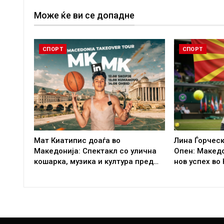
Може ќе ви се допадне
СПОРТ
СПОРТ
Мат Киатипис доаѓа во
Лина Ѓорческ
Македонија: Спектакл со улична
Опен: Макед
кошарка, музика и култура пред…
нов успех во