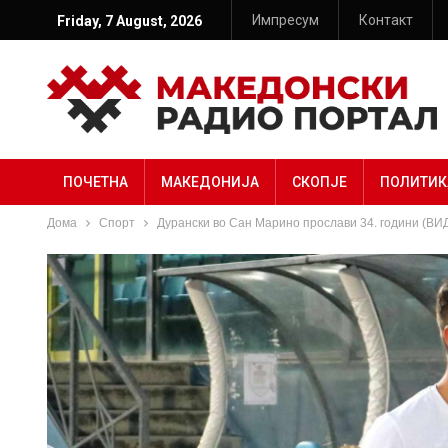
Импресум
Контакт
Friday, 7 August, 2026
ПОЧЕТНА
МАКЕДОНИЈА
СКОПЈЕ
ПОЛИТИК
Дома
Спорт
Дурански во Сан Марино прослави 34. години (ВИ