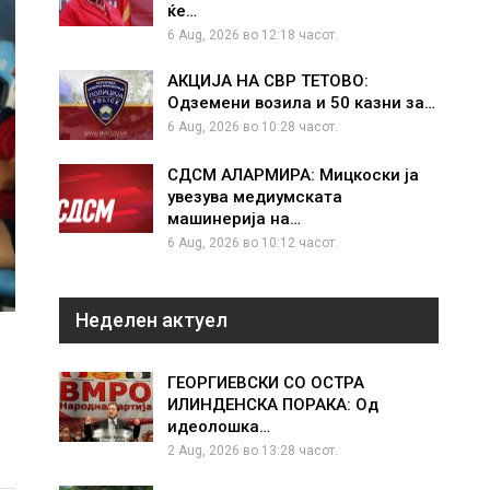
ќе…
6 Aug, 2026 во 12:18 часот.
АКЦИЈА НА СВР ТЕТОВО:
Одземени возила и 50 казни за…
6 Aug, 2026 во 10:28 часот.
СДСМ АЛАРМИРА: Мицкоски ја
увезува медиумската
машинерија на…
6 Aug, 2026 во 10:12 часот.
Неделен актуел
ГЕОРГИЕВСКИ СО ОСТРА
ИЛИНДЕНСКА ПОРАКА: Од
идеолошка…
2 Aug, 2026 во 13:28 часот.