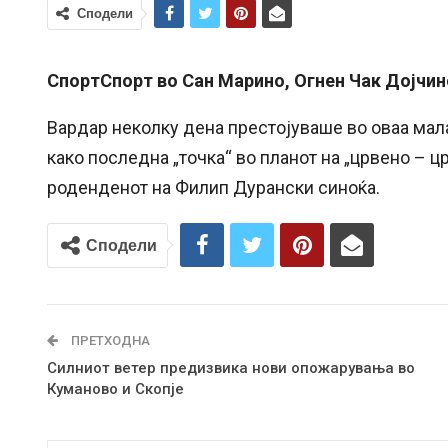
Сподели
СпортСпорт во Сан Марино, Огнен Чак Дојчи
Вардар неколку дена престојуваше во оваа мала
како последна „точка“ во планот на „црвено – ц
роденденот на Филип Дурански синоќа.
Сподели
ПРЕТХОДНА
Силниот ветер предизвика нови опожарувања во
Куманово и Скопје