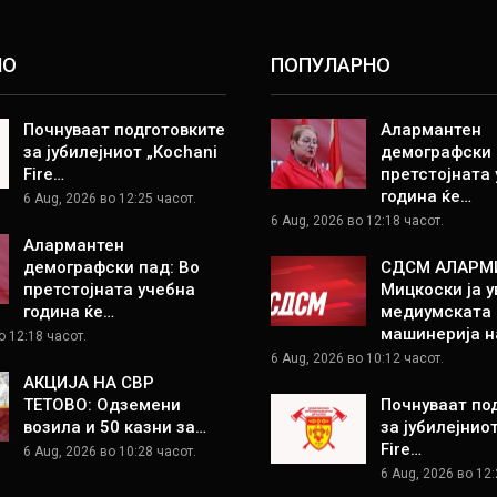
НО
ПОПУЛАРНО
Почнуваат подготовките
Алармантен
за јубилејниот „Kochani
демографски 
Fire…
претстојната
година ќе…
6 Aug, 2026 во 12:25 часот.
6 Aug, 2026 во 12:18 часот.
Алармантен
демографски пад: Во
СДСМ АЛАРМ
претстојната учебна
Мицкоски ја у
година ќе…
медиумската
машинерија н
о 12:18 часот.
6 Aug, 2026 во 10:12 часот.
АКЦИЈА НА СВР
ТЕТОВО: Одземени
Почнуваат по
возила и 50 казни за…
за јубилејнио
Fire…
6 Aug, 2026 во 10:28 часот.
6 Aug, 2026 во 12: