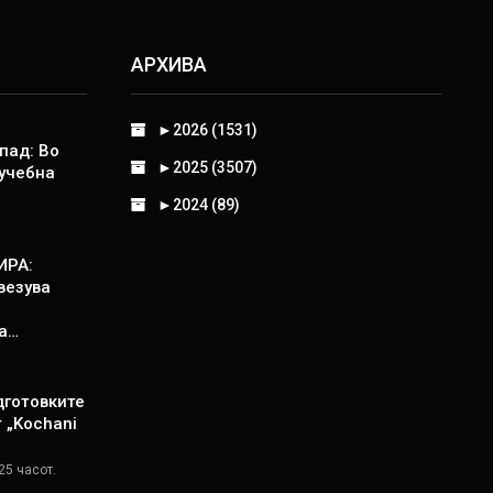
АРХИВА
►
2026 (1531)
пад: Во
►
2025 (3507)
 учебна
►
2024 (89)
ИРА:
везува
а…
дготовките
т „Kochani
25 часот.