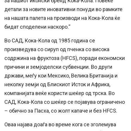
за нашиот иконски бренд Кока-Кола. Повеќе
детали за новите иновативни понуди во рамките
на нашата палета на производи на Кока-Кола ќе
бидат споделени наскоро.“
Во САД, Кока-Кола од 1985 година се
произведува со сируп од пченка со висока
содржина на фруктоза (HFCS), поради економски
причини и земјоделски субвенции. Во други
држави, меѓу кои Мексико, Велика Британија и
неколку земји од Блискиот Исток и Африка,
компанијата веќе користи шеќер од трска. Во
САД, Кока-Кола со шеќер се појавува ограничено
– обично за Пасха, со жолт капаче и без HFCS.
Оваа најава доаѓа во време кога се зголемува