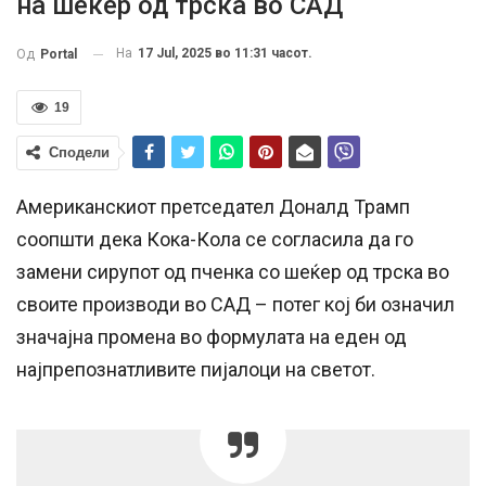
на шеќер од трска во САД
На
17 Jul, 2025 во 11:31 часот.
Од
Portal
19
Сподели
Американскиот претседател Доналд Трамп
соопшти дека Кока-Кола се согласила да го
замени сирупот од пченка со шеќер од трска во
своите производи во САД – потег кој би означил
значајна промена во формулата на еден од
најпрепознатливите пијалоци на светот.