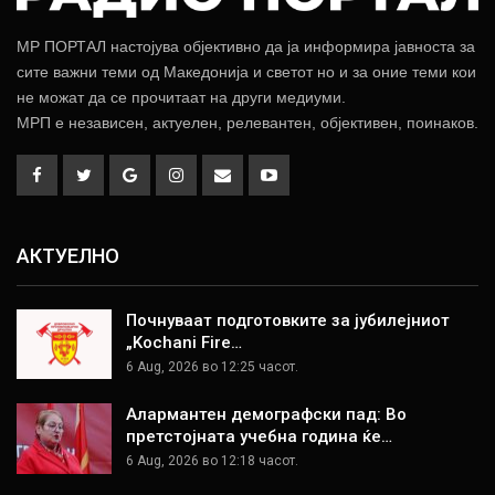
МР ПОРТАЛ настојува објективно да ја информира јавноста за
сите важни теми од Македонија и светот но и за оние теми кои
не можат да се прочитаат на други медиуми.
МРП е независен, актуелен, релевантен, објективен, поинаков.
АКТУЕЛНО
Почнуваат подготовките за јубилејниот
„Kochani Fire…
6 Aug, 2026 во 12:25 часот.
Алармантен демографски пад: Во
претстојната учебна година ќе…
6 Aug, 2026 во 12:18 часот.