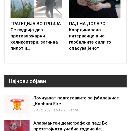
ТРАГЕДИЈА ВО ГРЦИЈА:
ПАД НА ДОЛАРОТ:
Се судрија два
Координирана
противпожарни
интервенција на
хеликоптери, загинаа
глобалните сили го
пилот и…
спасува јенот
Најнови објави
Почнуваат подготовките за јубилејниот
„Kochani Fire…
6 Aug, 2026 во 12:25 часот.
Алармантен демографски пад: Во
претстојната учебна година ќе…