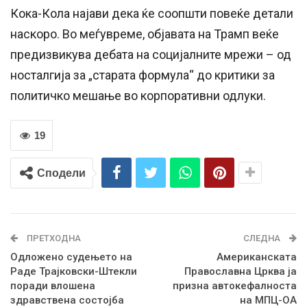
Кока-Кола најави дека ќе соопшти повеќе детали
наскоро. Во меѓувреме, објавата на Трамп веќе
предизвикува дебата на социјалните мрежи – од
носталгија за „старата формула“ до критики за
политичко мешање во корпоративни одлуки.
19
Сподели
ПРЕТХОДНА
СЛЕДНА
Одложено судењето на
Американската
Раде Трајковски-Штекли
Православна Црква ја
поради влошена
призна автокефалноста
здравствена состојба
на МПЦ-ОА