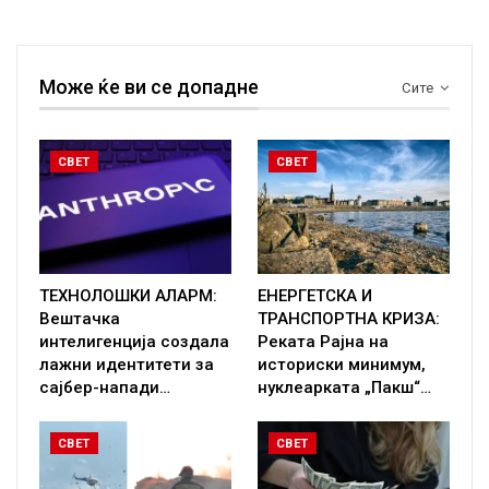
Може ќе ви се допадне
Сите
СВЕТ
СВЕТ
ТЕХНОЛОШКИ АЛАРМ:
ЕНЕРГЕТСКА И
Вештачка
ТРАНСПОРТНА КРИЗА:
интелигенција создала
Реката Рајна на
лажни идентитети за
историски минимум,
сајбер-напади…
нуклеарката „Пакш“…
СВЕТ
СВЕТ