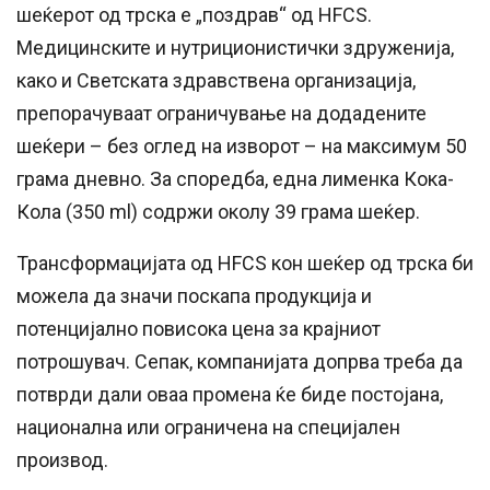
шеќерот од трска е „поздрав“ од HFCS.
Медицинските и нутриционистички здруженија,
како и Светската здравствена организација,
препорачуваат ограничување на додадените
шеќери – без оглед на изворот – на максимум 50
грама дневно. За споредба, една лименка Кока-
Кола (350 ml) содржи околу 39 грама шеќер.
Трансформацијата од HFCS кон шеќер од трска би
можела да значи поскапа продукција и
потенцијално повисока цена за крајниот
потрошувач. Сепак, компанијата допрва треба да
потврди дали оваа промена ќе биде постојана,
национална или ограничена на специјален
производ.