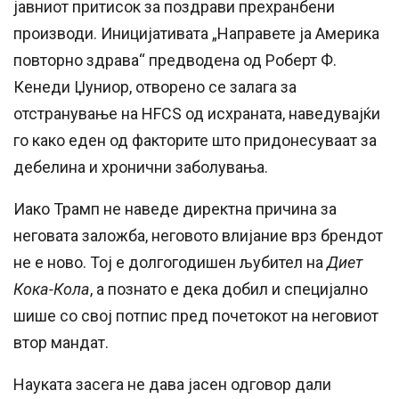
јавниот притисок за поздрави прехранбени
производи. Иницијативата „Направете ја Америка
повторно здрава“ предводена од Роберт Ф.
Кенеди Џуниор, отворено се залага за
отстранување на HFCS од исхраната, наведувајќи
го како еден од факторите што придонесуваат за
дебелина и хронични заболувања.
Иако Трамп не наведе директна причина за
неговата заложба, неговото влијание врз брендот
не е ново. Тој е долгогодишен љубител на
Диет
Кока-Кола
, а познато е дека добил и специјално
шише со свој потпис пред почетокот на неговиот
втор мандат.
Науката засега не дава јасен одговор дали