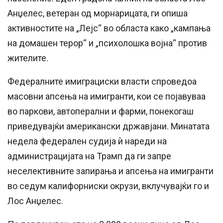
Анџелес, ветеран од морнарицата, ги опиша
активностите на „Лејс“ во областа како „кампања
на домашен терор“ и „психолошка војна“ против
жителите.
Федералните имиграциски власти спроведоа
масовни апсења на имигранти, кои се појавуваа
во паркови, автоперални и фарми, понекогаш
приведувајќи американски државјани. Минатата
недела федерален судија ѝ нареди на
администрацијата на Трамп да ги запре
неселективните запирања и апсења на имигранти
во седум калифорниски окрузи, вклучувајќи го и
Лос Анџелес.