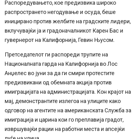
Распоредувањето, кое предизвика широко
распространето негодување и осуда, беше
иницирано против желбите на градските лидери,
вклучувајќи ја и градоначалникот Карен Бас и
гувернерот на Калифорнија, Гевин Њусом.
Претседателот ги распореди трупите на
Националната гарда на Калифорнија во Лос
Анџелес во јуни за да ги смири протестите
предизвикани од обемната акција против
имиграцијата на администрацијата. Кон крајот на
мај, демонстрантите излегоа на улиците како
одговор на агентите на американската Служба за
имиграција и царина кои го преплавија градот,
извршувајќи рации на работни места и апсејќи
луѓе на улица.