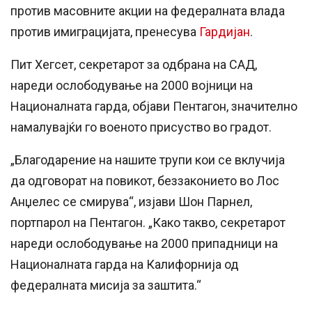
против масовните акции на федералната влада
против имиграцијата, пренесува
Гардијан
.
Пит Хегсет, секретарот за одбрана на САД,
нареди ослободување на 2000 војници на
Националната гарда, објави Пентагон, значително
намалувајќи го военото присуство во градот.
„Благодарение на нашите трупи кои се вклучија
да одговорат на повикот, беззаконието во Лос
Анџелес се смирува“, изјави Шон Парнел,
портпарол на Пентагон. „Како такво, секретарот
нареди ослободување на 2000 припадници на
Националната гарда на Калифорнија од
федералната мисија за заштита.“