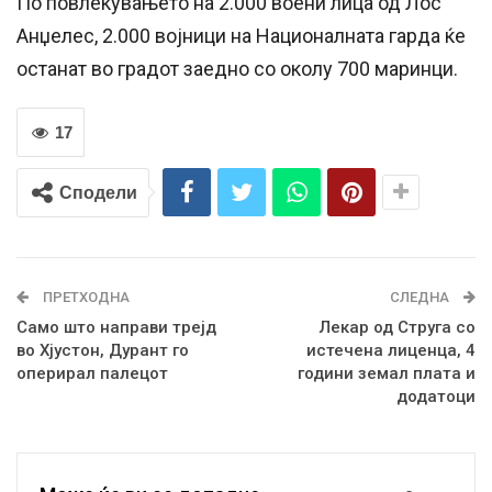
По повлекувањето на 2.000 воени лица од Лос
Анџелес, 2.000 војници на Националната гарда ќе
останат во градот заедно со околу 700 маринци.
17
Сподели
ПРЕТХОДНА
СЛЕДНА
Само што направи трејд
Лекар од Струга со
во Хјустон, Дурант го
истечена лиценца, 4
оперирал палецот
години земал плата и
додатоци