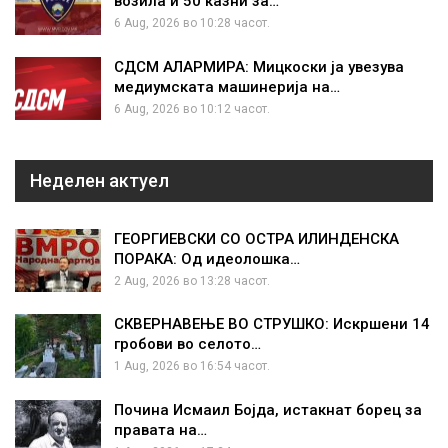
возила и 50 казни за…
6 Aug, 2026 во 10:28 часот.
СДСМ АЛАРМИРА: Мицкоски ја увезува
медиумската машинерија на…
6 Aug, 2026 во 10:12 часот.
Неделен актуел
ГЕОРГИЕВСКИ СО ОСТРА ИЛИНДЕНСКА
ПОРАКА: Од идеолошка…
2 Aug, 2026 во 13:28 часот.
СКВЕРНАВЕЊЕ ВО СТРУШКО: Искршени 14
гробови во селото…
1 Aug, 2026 во 16:54 часот.
Почина Исмаил Бојда, истакнат борец за
правата на…