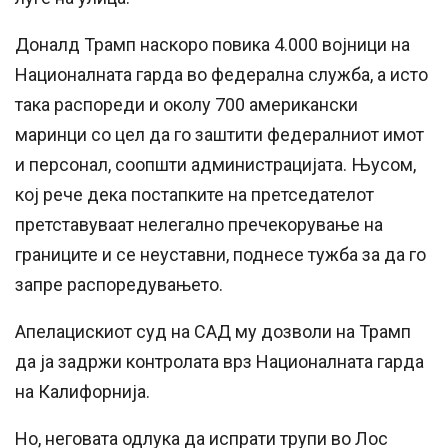
Доналд Трамп наскоро повика 4.000 војници на
Националната гарда во федерална служба, а исто
така распореди и околу 700 американски
маринци со цел да го заштити федералниот имот
и персонал, соопшти администрацијата. Њусом,
кој рече дека постапките на претседателот
претставуваат нелегално пречекорување на
границите и се неуставни, поднесе тужба за да го
запре распоредувањето.
Апелацискиот суд на САД му дозволи на Трамп
да ја задржи контролата врз Националната гарда
на Калифорнија.
Но, неговата одлука да испрати трупи во Лос