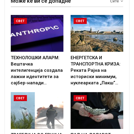
Може ќе ви се допадне
Сите
СВЕТ
СВЕТ
ТЕХНОЛОШКИ АЛАРМ:
ЕНЕРГЕТСКА И
Вештачка
ТРАНСПОРТНА КРИЗА:
интелигенција создала
Реката Рајна на
лажни идентитети за
историски минимум,
сајбер-напади…
нуклеарката „Пакш“…
СВЕТ
СВЕТ