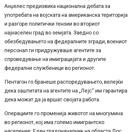
Анџелес предизвика национална дебата за
употребата на војската на американска територија
и разгоре политички тензии во вториот
најнаселен град во земјата. Заедно со
обезбедувањето на федералните згради, воениот
персонал ги придружуваше агентите за
спроведување на имиграцијата и другите
федерални службеници во регионот.
Пентагон го бранеше распоредувањето, велејќи
дека заштитата на агентите на „Лејс“ им гарантира
дека можат да ја вршат својата работа.
Операциите го променија животот на многумина
во регионот, кој има големо имигрантско
население. Еден градоначалник на областа Лос