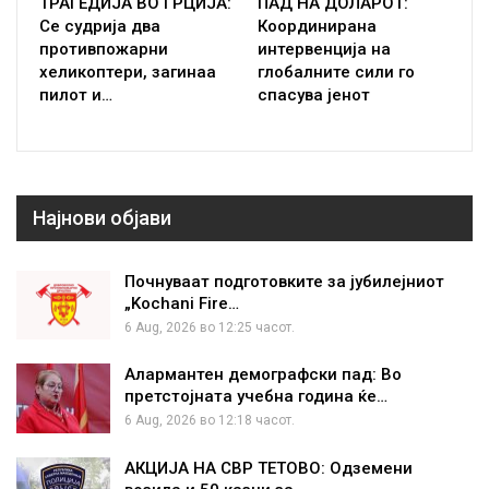
ТРАГЕДИЈА ВО ГРЦИЈА:
ПАД НА ДОЛАРОТ:
Се судрија два
Координирана
противпожарни
интервенција на
хеликоптери, загинаа
глобалните сили го
пилот и…
спасува јенот
Најнови објави
Почнуваат подготовките за јубилејниот
„Kochani Fire…
6 Aug, 2026 во 12:25 часот.
Алармантен демографски пад: Во
претстојната учебна година ќе…
6 Aug, 2026 во 12:18 часот.
АКЦИЈА НА СВР ТЕТОВО: Одземени