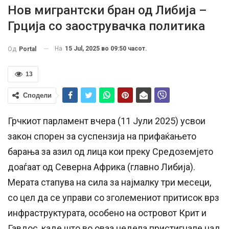
Нов мигрантски бран од Либија –
Грција со заострувачка политика
На
15 Jul, 2025 во 09:50 часот.
Од
Portal
13
Сподели
Грчкиот парламент вчера (11 Јули 2025) усвои
закон спорен за суспензија на прифаќањето
барања за азил од лица кои преку Средоземјето
доаѓаат од Северна Африка (главно Либија).
Мерата стапува на сила за најмалку три месеци,
со цел да се управи со зголемениот притисок врз
инфраструктурата, особено на островот Крит и
Гавдос, каде што во оваа недела пристигнале над