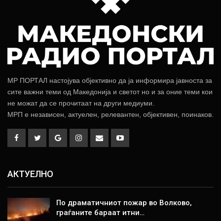
МР ПОРТАЛ настојува објективно да ја информира јавноста за
сите важни теми од Македонија и светот но и за оние теми кои
не можат да се прочитаат на други медиуми.
МРП е независен, актуелен, релевантен, објективен, поинаков.
АКТУЕЛНО
По драматичниот пожар во Волково,
граѓаните бараат итни…