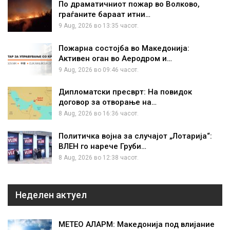
По драматичниот пожар во Волково,
граѓаните бараат итни…
9 Aug, 2026 во 13:35 часот.
Пожарна состојба во Македонија:
Активен оган во Аеродром и…
9 Aug, 2026 во 09:46 часот.
Дипломатски пресврт: На повидок
договор за отворање на…
8 Aug, 2026 во 16:36 часот.
Политичка војна за случајот „Лотарија“:
ВЛЕН го нарече Груби…
8 Aug, 2026 во 12:38 часот.
Неделен актуел
МЕТЕО АЛАРМ: Македонија под влијание