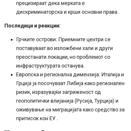
прецизираат дека мерката е
дискриминаторска и крши основни права
.
Последици и реакции:
Грчките острови: Приемните центри се
поставуваат во изложбени хали и други
преостанати локации, но проблемот со
инфраструктурата останува
.
Европска и регионална димензија: Италија и
Грција ја посочуваат Либија како регионален
ризик, изразувајќи загриженост од
геополитички влијанија (Русија, Турција) и
оживување на миграцијата како средство за
притисок кон ЕУ
.