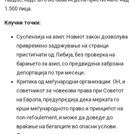
1.500 лица
.
Клучни точки:
Суспензија на азил: Новиот закон дозволува
привремено задржување на странци
пристигнати од Либија, без проверка на
барањето за азил, со предвидена забрзана
депортација по три месеци
.
Критика од меѓународни организации: ОН, и
советникот за човекови права при Советот
на Европа, предупредија дека мерката го
крши меѓународното право и принципот на
non‑refoulement, и може да доведе до
враќање на бегалците во опасни услови
.