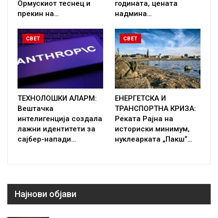
Ормускиот теснец и
годината, цената
прекин на…
надмина…
СВЕТ
СВЕТ
ТЕХНОЛОШКИ АЛАРМ:
ЕНЕРГЕТСКА И
Вештачка
ТРАНСПОРТНА КРИЗА:
интелигенција создала
Реката Рајна на
лажни идентитети за
историски минимум,
сајбер-напади…
нуклеарката „Пакш“…
Најнови објави