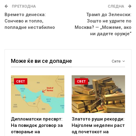
ПРЕТХОДНА
СЛЕДНА
Времето денеска:
Трамп до Зеленски:
Сончево и топло,
Зошто не удрите по
попладне нестабилно
Москва? — „Можеме, ако
ни дадете оружје“
Може ќе ви се допадне
Сите
СВЕТ
СВЕТ
Дипломатски пресврт:
Златото руши рекорди:
На повидок договор за
Најголем неделен раст
отворање на
од почетокот на