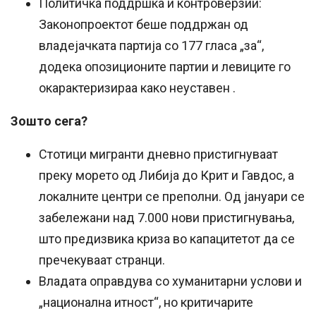
Политичка поддршка и контроверзии:
Законопроектот беше поддржан од
владејачката партија со 177 гласа „за“,
додека опозиционите партии и левиците го
окарактеризираа како неуставен
.
Зошто сега?
Стотици мигранти дневно пристигнуваат
преку морето од Либија до Крит и Гавдос, а
локалните центри се преполни. Од јануари се
забележани над 7.000 нови пристигнувања,
што предизвика криза во капацитетот да се
пречекуваат странци.
Владата оправдува со хуманитарни услови и
„национална итност“, но критичарите