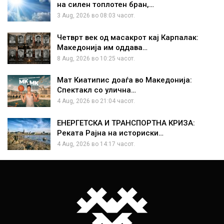
на силен топлотен бран,…
3 Aug, 2026 во 08:03 часот.
Четврт век од масакрот кај Карпалак:
Македонија им оддава…
8 Aug, 2026 во 10:25 часот.
Мат Киатипис доаѓа во Македонија:
Спектакл со улична…
4 Aug, 2026 во 21:04 часот.
ЕНЕРГЕТСКА И ТРАНСПОРТНА КРИЗА:
Реката Рајна на историски…
4 Aug, 2026 во 14:17 часот.