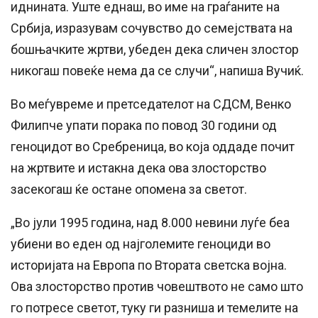
иднината. Уште еднаш, во име на граѓаните на
Србија, изразувам сочувство до семејствата на
бошњачките жртви, убеден дека сличен злостор
никогаш повеќе нема да се случи“, напиша Вучиќ.
Во меѓувреме и претседателот на СДСМ, Венко
Филипче упати порака по повод 30 години од
геноцидот во Сребреница, во која оддаде почит
на жртвите и истакна дека ова злосторство
засекогаш ќе остане опомена за светот.
„Во јули 1995 година, над 8.000 невини луѓе беа
убиени во еден од најголемите геноциди во
историјата на Европа по Втората светска војна.
Ова злосторство против човештвото не само што
го потресе светот, туку ги разниша и темелите на