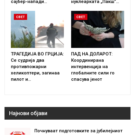
сајбер-напади…
нуклеарката „Пакш“…
СВЕТ
СВЕТ
ТРАГЕДИЈА ВО ГРЦИЈА:
ПАД НА ДОЛАРОТ:
Се судрија два
Координирана
противпожарни
интервенција на
хеликоптери, загинаа
глобалните сили го
пилот и…
спасува јенот
Најнови објави
Почнуваат подготовките за јубилејниот