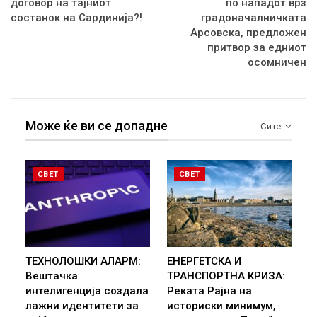
договор на тајниот
по нападот врз
состанок на Сардинија?!
градоначалничката
Арсовска, предложен
притвор за едниот
осомничен
Може ќе ви се допадне
Сите
СВЕТ
СВЕТ
ТЕХНОЛОШКИ АЛАРМ:
ЕНЕРГЕТСКА И
Вештачка
ТРАНСПОРТНА КРИЗА:
интелигенција создала
Реката Рајна на
лажни идентитети за
историски минимум,