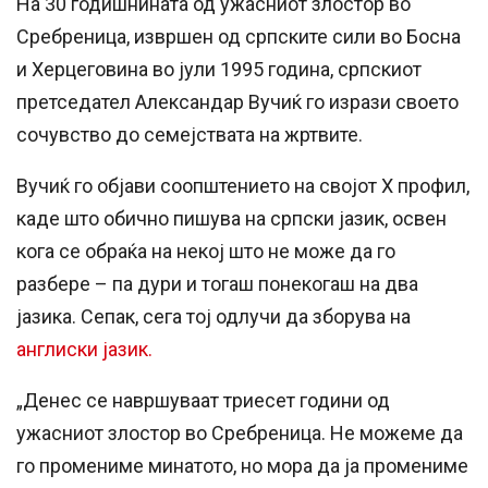
На 30 годишнината од ужасниот злостор во
Сребреница, извршен од српските сили во Босна
и Херцеговина во јули 1995 година, српскиот
претседател Александар Вучиќ го изрази своето
сочувство до семејствата на жртвите.
Вучиќ го објави соопштението на својот X профил,
каде што обично пишува на српски јазик, освен
кога се обраќа на некој што не може да го
разбере – па дури и тогаш понекогаш на два
јазика. Сепак, сега тој одлучи да зборува на
англиски јазик.
„Денес се навршуваат триесет години од
ужасниот злостор во Сребреница. Не можеме да
го промениме минатото, но мора да ја промениме