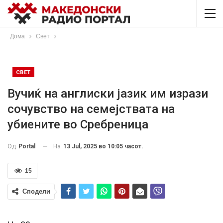
Дома
Свет
СВЕТ
Вучиќ на англиски jазик им изрази
сочувство на семејствата на
убиените во Сребреница
На
13 Jul, 2025 во 10:05 часот.
Од
Portal
15
Сподели