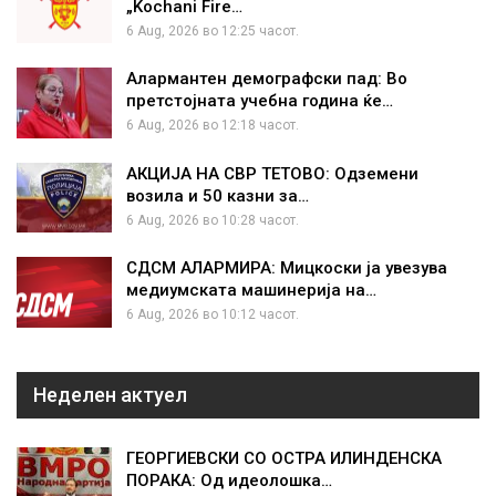
„Kochani Fire…
6 Aug, 2026 во 12:25 часот.
Алармантен демографски пад: Во
претстојната учебна година ќе…
6 Aug, 2026 во 12:18 часот.
АКЦИЈА НА СВР ТЕТОВО: Одземени
возила и 50 казни за…
6 Aug, 2026 во 10:28 часот.
СДСМ АЛАРМИРА: Мицкоски ја увезува
медиумската машинерија на…
6 Aug, 2026 во 10:12 часот.
Неделен актуел
ГЕОРГИЕВСКИ СО ОСТРА ИЛИНДЕНСКА
ПОРАКА: Од идеолошка…