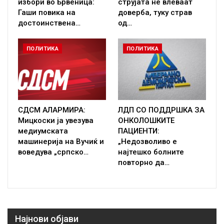
избори во Брвеница:
струјата не влеваат
Гаши повика на
доверба, туку страв
достоинствена…
од…
ПОЛИТИКА
ПОЛИТИКА
СДСМ АЛАРМИРА:
ЛДП СО ПОДДРШКА ЗА
Мицкоски ја увезува
ОНКОЛОШКИТЕ
медиумската
ПАЦИЕНТИ:
машинерија на Вучиќ и
„Недозволиво е
воведува „српско…
најтешко болните
повторно да…
Најнови објави