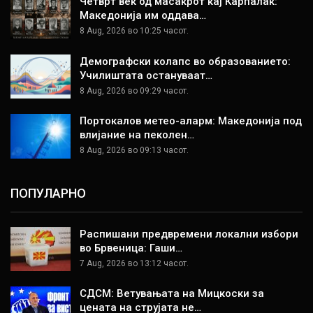
Четврт век од масакрот кај Карпалак:
Македонија им оддава…
8 Aug, 2026 во 10:25 часот.
Демографски колапс во образованието:
Училиштата остануваат…
8 Aug, 2026 во 09:29 часот.
Портокалов метео-аларм: Македонија под
влијание на пеколен…
8 Aug, 2026 во 09:13 часот.
ПОПУЛАРНО
Распишани предвремени локални избори
во Брвеница: Гаши…
7 Aug, 2026 во 13:12 часот.
СДСМ: Ветувањата на Мицкоски за
цената на струјата не…