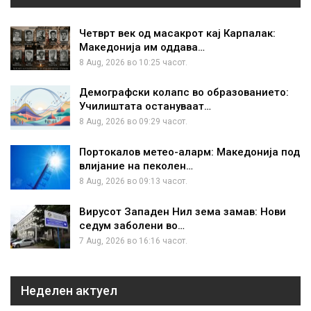
Четврт век од масакрот кај Карпалак:
Македонија им оддава…
8 Aug, 2026 во 10:25 часот.
Демографски колапс во образованието:
Училиштата остануваат…
8 Aug, 2026 во 09:29 часот.
Портокалов метео-аларм: Македонија под
влијание на пеколен…
8 Aug, 2026 во 09:13 часот.
Вирусот Западен Нил зема замав: Нови
седум заболени во…
7 Aug, 2026 во 16:16 часот.
Неделен актуел