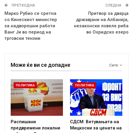
ПРЕТХОДНА
СЛЕДНА
Марко Рубио се сретна
Притвор за двајца
со Кинескиот министер
државјани на Албанија,
за надворешни работи
незаконски ловеле риба
Ванг Ји во период на
во Охридско езеро
трговски тензии
Може ќе ви се допадне
Сите
ПОЛИТИКА
ПОЛИТИКА
Распишани
СДСМ: Ветувањата на
предвремени локални
Мицкоски за цената на