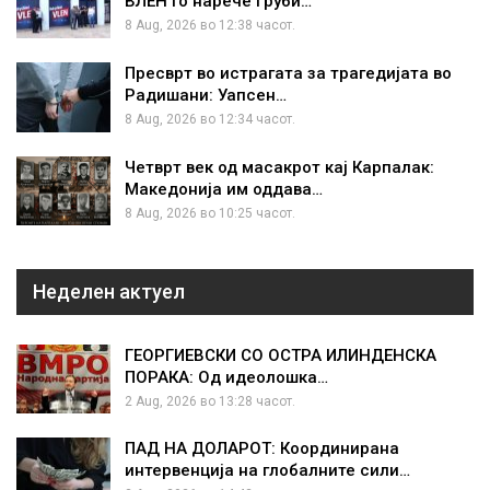
ВЛЕН го нарече Груби…
8 Aug, 2026 во 12:38 часот.
Пресврт во истрагата за трагедијата во
Радишани: Уапсен…
8 Aug, 2026 во 12:34 часот.
Четврт век од масакрот кај Карпалак:
Македонија им оддава…
8 Aug, 2026 во 10:25 часот.
Неделен актуел
ГЕОРГИЕВСКИ СО ОСТРА ИЛИНДЕНСКА
ПОРАКА: Од идеолошка…
2 Aug, 2026 во 13:28 часот.
ПАД НА ДОЛАРОТ: Координирана
интервенција на глобалните сили…