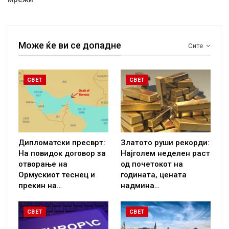
Може ќе ви се допадне
Сите
СВЕТ
СВЕТ
Дипломатски пресврт:
Златото руши рекорди:
На повидок договор за
Најголем неделен раст
отворање на
од почетокот на
Ормускиот теснец и
годината, цената
прекин на…
надмина…
СВЕТ
СВЕТ