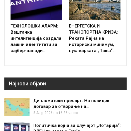
ТЕХНОЛОШКИ АЛАРМ:
ЕНЕРГЕТСКА И
Вештачка
ТРАНСПОРТНА КРИЗА:
интелигенција создала
Реката Рајна на
лажни идентитети за
историски минимум,
сајбер-напади…
нуклеарката „Пакш“…
Најнови објави
Дипломатски пресврт: На повидок
договор за отворање на…
8 Aug, 2026 во 16:36 часот.
Политичка војна за случајот „Лотарија“: