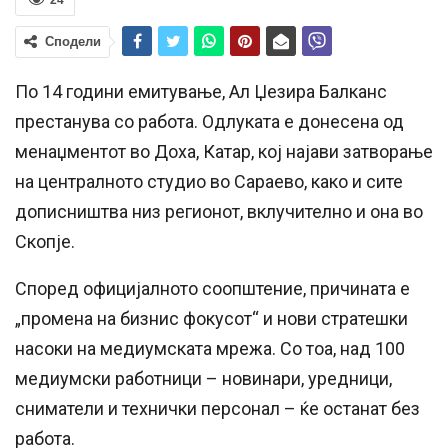
Сподели
По 14 години емитување, Ал Џезира Балканс
престанува со работа. Одлуката е донесена од
менаџментот во Доха, Катар, кој најави затворање
на централното студио во Сараево, како и сите
дописништва низ регионот, вклучително и она во
Скопје.
Според официјалното соопштение, причината е
„промена на бизнис фокусот“ и нови стратешки
насоки на медиумската мрежа. Со тоа, над 100
медиумски работници – новинари, уредници,
сниматели и технички персонал – ќе останат без
работа.