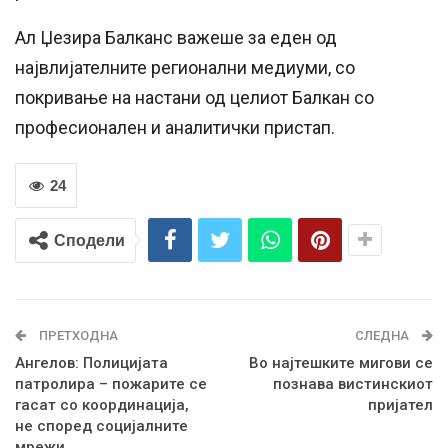
Ал Џезира Балканс важеше за еден од
највлијателните регионални медиуми, со
покривање на настани од целиот Балкан со
професионален и аналитички пристап.
24
Сподели
ПРЕТХОДНА
СЛЕДНА
Ангелов: Полицијата
Во најтешките мигови се
патролира – пожарите се
познава вистинскиот
гасат со координација,
пријател
не според социјалните
мрежи