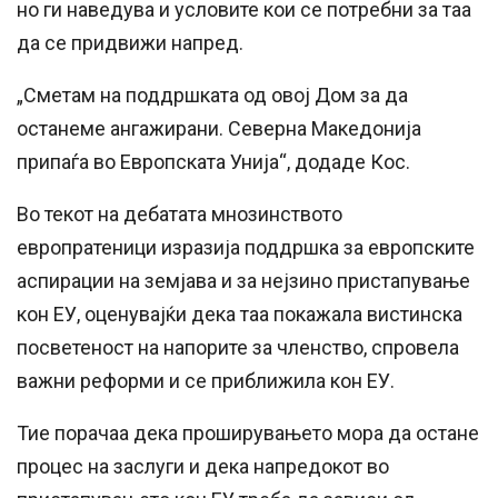
но ги наведува и условите кои се потребни за таа
да се придвижи напред.
„Сметам на поддршката од овој Дом за да
останеме ангажирани. Северна Македонија
припаѓа во Европската Унија“, додаде Кос.
Во текот на дебатата мнозинството
европратеници изразија поддршка за европските
аспирации на земјава и за нејзино пристапување
кон ЕУ, оценувајќи дека таа покажала вистинска
посветеност на напорите за членство, спровела
важни реформи и се приближила кон ЕУ.
Тие порачаа дека проширувањето мора да остане
процес на заслуги и дека напредокот во