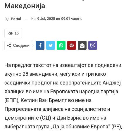
Македонија
На
9 Jul, 2025 во 09:01 часот.
Од
Portal
15
Сподели
На предлог текстот на извештајот се поднесени
вкупно 28 амандмани, меѓу кои и три како
заеднички предлог на европратениците Анджеј
Халицки во име на Европската народна партија
(ЕПП), Кетлин Ван Бремпт во име на
Прогресивната алијанса на социјалистите и
демократиите (СД) и Дан Барна во име на
либералната група „Да ја обновиме Европа“ (РЕ),