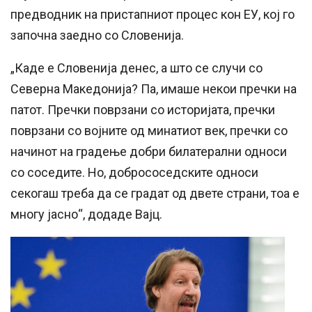
предводник на пристапниот процес кон ЕУ, кој го
започна заедно со Словенија.
„Каде е Словенија денес, а што се случи со
Северна Македонија? Па, имаше некои пречки на
патот. Пречки поврзани со историјата, пречки
поврзани со војните од минатиот век, пречки со
начинот на градење добри билатерални односи
со соседите. Но, добрососедските односи
секогаш треба да се градат од двете страни, тоа е
многу јасно“, додаде Вајц.