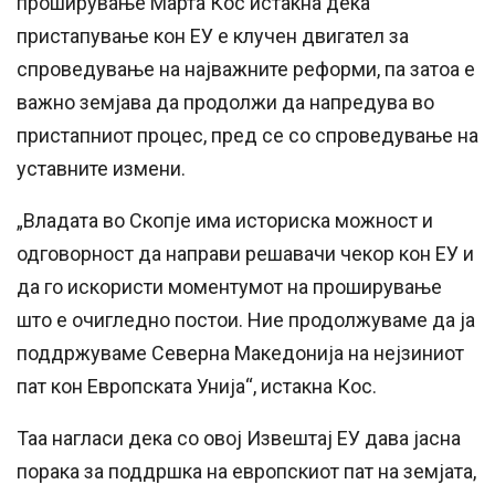
проширување Марта Кос истакна дека
пристапување кон ЕУ е клучен двигател за
спроведување на најважните реформи, па затоа е
важно земјава да продолжи да напредува во
пристапниот процес, пред се со спроведување на
уставните измени.
„Владата во Скопје има историска можност и
одговорност да направи решавачи чекор кон ЕУ и
да го искористи моментумот на проширување
што е очигледно постои. Ние продолжуваме да ја
поддржуваме Северна Македонија на нејзиниот
пат кон Европската Унија“, истакна Кос.
Таа нагласи дека со овој Извештај ЕУ дава јасна
порака за поддршка на европскиот пат на земјата,