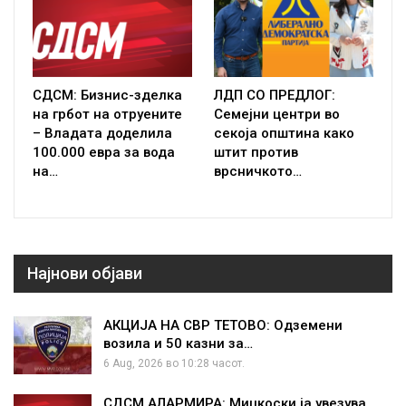
СДСМ: Бизнис-зделка
ЛДП СО ПРЕДЛОГ:
на грбот на отруените
Семејни центри во
– Владата доделила
секоја општина како
100.000 евра за вода
штит против
на…
врсничкото…
Најнови објави
АКЦИЈА НА СВР ТЕТОВО: Одземени
возила и 50 казни за…
6 Aug, 2026 во 10:28 часот.
СДСМ АЛАРМИРА: Мицкоски ја увезува