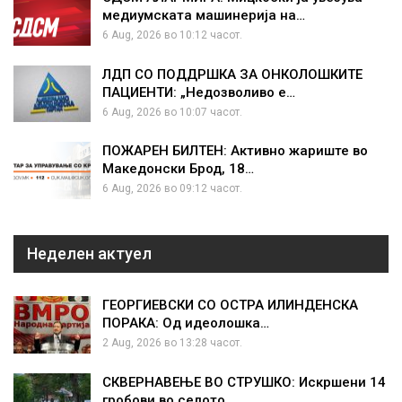
медиумската машинерија на…
6 Aug, 2026 во 10:12 часот.
ЛДП СО ПОДДРШКА ЗА ОНКОЛОШКИТЕ
ПАЦИЕНТИ: „Недозволиво е…
6 Aug, 2026 во 10:07 часот.
ПОЖАРЕН БИЛТЕН: Активно жариште во
Македонски Брод, 18…
6 Aug, 2026 во 09:12 часот.
Неделен актуел
ГЕОРГИЕВСКИ СО ОСТРА ИЛИНДЕНСКА
ПОРАКА: Од идеолошка…
2 Aug, 2026 во 13:28 часот.
СКВЕРНАВЕЊЕ ВО СТРУШКО: Искршени 14
гробови во селото…