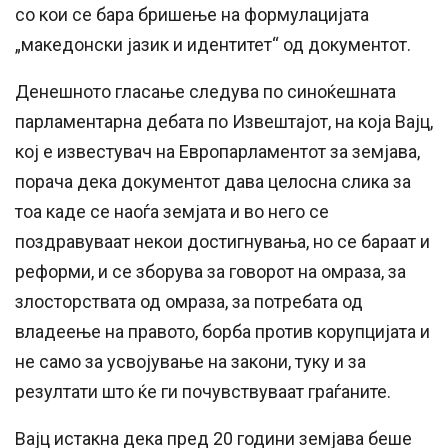
со кои се бара бришење на формулацијата
„македонски јазик и идентитет“ од документот.
Денешното гласање следува по синоќешната
парламентарна дебата по Извештајот, на која Вајц,
кој е известувач на Европарламентот за земјава,
порача дека документот дава целосна слика за
тоа каде се наоѓа земјата и во него се
поздравуваат некои достигнувања, но се бараат и
реформи, и се зборува за говорот на омраза, за
злосторствата од омраза, за потребата од
владеење на правото, борба против корупцијата и
не само за усвојување на закони, туку и за
резултати што ќе ги почувствуваат граѓаните.
Вајц истакна дека пред 20 години земјава беше