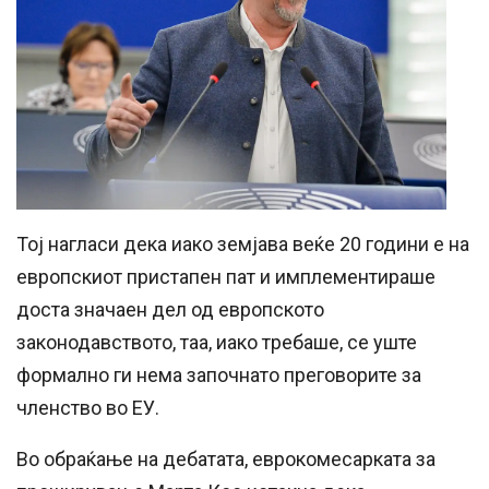
Тој нагласи дека иако земјава веќе 20 години е на
европскиот пристапен пат и имплементираше
доста значаен дел од европското
законодавството, таа, иако требаше, се уште
формално ги нема започнато преговорите за
членство во ЕУ.
Во обраќање на дебатата, еврокомесарката за