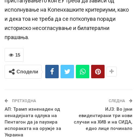
пристапувањето кон ЕУ треба да зависи од
исполнување на Копенхашките критериуми, како
и дека тоа не треба да се поткопува поради
историско несогласување и билатерални
прашања.
15
Сподели
ПРЕТХОДНА
СЛЕДНА
AП: Трамп изненаден од
ИЈЗ: Во јуни
ненадејната одлука на
евидентирани три нови
Пентагон да ја паузира
случаи на ХИВ и на СИДА,
испораката на оружје за
едно лице починало
Украина