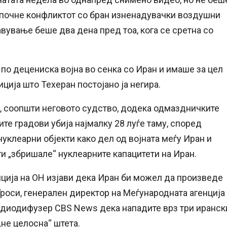
започне конфликтот со бран изненадувачки воздушни
авување беше два дена пред тоа, кога се сретна со
о децениска војна во сенка со Иран и имаше за цел
ција што Техеран постојано ја негира.
н, соопшти неговото судство, додека одмаздничките
те градови убија најмалку 28 луѓе таму, според
уклеарни објекти како дел од војната меѓу Иран и
и „збришале“ нуклеарните капацитети на Иран.
нција на ОН изјави дека Иран би можел да произведе
Гроси, генерален директор на Меѓународната агенција
 радиодифузер CBS News дека нападите врз три иранск
не целосна“ штета.