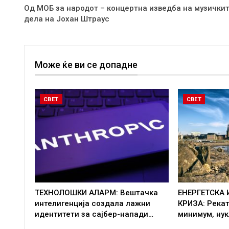
Од МОБ за народот – концертна изведба на музички
дела на Јохан Штраус
Може ќе ви се допадне
СВЕТ
СВЕТ
ТЕХНОЛОШКИ АЛАРМ: Вештачка
ЕНЕРГЕТСКА
интелигенција создала лажни
КРИЗА: Рекат
идентитети за сајбер-напади…
минимум, нук