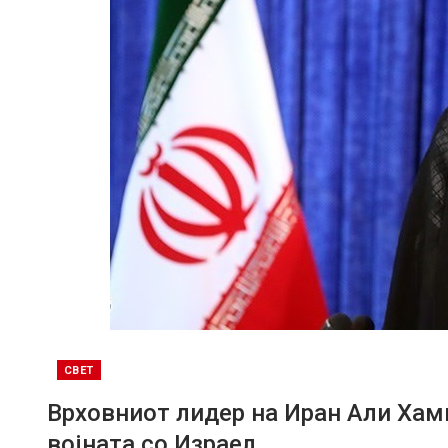
СВЕТ
Врховниот лидер на Иран Али Хамн
војната со Израел