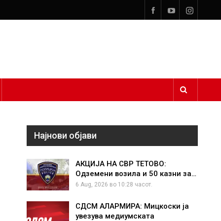
Најнови објави
АКЦИЈА НА СВР ТЕТОВО:
Одземени возила и 50 казни за…
6 Aug, 2026 во 10:28 часот.
СДСМ АЛАРМИРА: Мицкоски ја
увезува медиумската