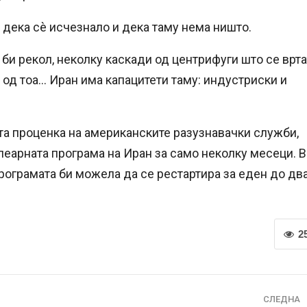
и дека сè исчезнало и дека таму нема ништо.
, би рекол, неколку каскади од центрифуги што се врта
 од тоа… Иран има капацитети таму: индустриски и
а проценка на американските разузнавачки служби,
леарната програма на Иран за само неколку месеци. 
програмата би можела да се рестартира за еден до дв
2
СЛЕДНА