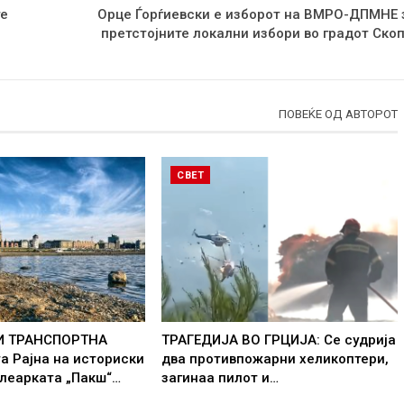
те
Орце Ѓорѓиевски е изборот на ВМРО-ДПМНЕ 
претстојните локални избори во градот Скоп
ПОВЕЌЕ ОД АВТОРОТ
СВЕТ
 И ТРАНСПОРТНА
ТРАГЕДИЈА ВО ГРЦИЈА: Се судрија
а Рајна на историски
два противпожарни хеликоптери,
леарката „Пакш“…
загинаа пилот и…