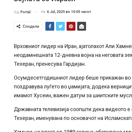
На
6 Jul, 2025 во 10:05 часот.
Од
Portal
Сподели
Врховниот лидер на Иран, ајатолахот Али Хамнеи
неодамнешната 12-дневна војна на неговата зем
Техеран, пренесува Гардијан.
Осумдесетгодишниот лидер беше прикажан во в
поздравува луѓето во џамијата, додека верниц
имамот Хусеин, важен датум за шиитските мус
Државната телевизија соопшти дека видеото е 
Техеран, именувана по основачот на Исламскат
Хамнеи, на власт од 1989 година, зборуваше ми