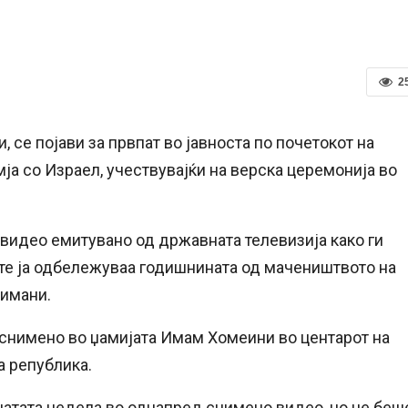
2
, се појави за првпат во јавноста по почетокот на
ја со Израел, учествувајќи на верска церемонија во
идео емитувано од државната телевизија како ги
ите ја одбележуваа годишнината од мачеништвото на
лимани.
снимено во џамијата Имам Хомеини во центарот на
а република.
натата недела во однапред снимено видео, но не беш