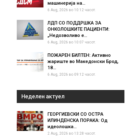
машинерија на…
6 Aug, 2026 во 10:12 часот.
ЛДП СО ПОДДРШКА ЗА
ОНКОЛОШКИТЕ ПАЦИЕНТИ:
„Недозволиво е…
6 Aug, 2026 во 10:07 часот.
ПОЖАРЕН БИЛТЕН: Активно
жариште во Македонски Брод,
18…
6 Aug, 2026 во 09:12 часот.
Неделен актуел
ГЕОРГИЕВСКИ СО ОСТРА
ИЛИНДЕНСКА ПОРАКА: Од
идеолошка…
2 Aug, 2026 во 13:28 часот.