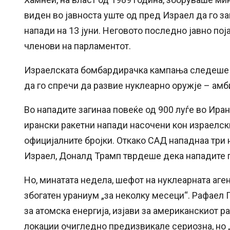
виден во јавноста уште од пред Израел да го 
напади на 13 јуни. Неговото последно јавно пој
членови на парламентот.
Израелската бомбардирачка кампања следеше п
да го спречи да развие нуклеарно оружје – амби
Во нападите загинаа повеќе од 900 луѓе во Ира
ирански ракетни напади насочени кон израелски
официјалните бројки. Откако САД нападнаа три н
Израел, Доналд Трамп тврдеше дека нападите г
Но, минатата недела, шефот на нуклеарната аге
збогатен ураниум „за неколку месеци“. Рафаел 
за атомска енергија, изјави за американскиот
локации очигледно предизвикале сериозна, но „