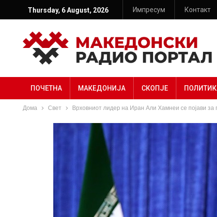
Импресум
Контакт
Thursday, 6 August, 2026
ПОЧЕТНА
МАКЕДОНИЈА
СКОПЈЕ
ПОЛИТИК
Дома
Свет
Врховниот лидер на Иран Али Хамнеи се појави за п