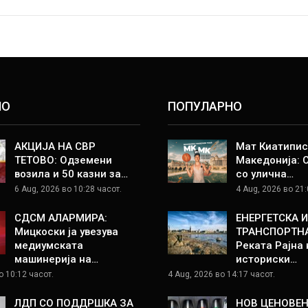
НО
ПОПУЛАРНО
АКЦИЈА НА СВР
Мат Киатипис
ТЕТОВО: Одземени
Македонија: 
возила и 50 казни за…
со улична…
6 Aug, 2026 во 10:28 часот.
4 Aug, 2026 во 21:
СДСМ АЛАРМИРА:
ЕНЕРГЕТСКА И
Мицкоски ја увезува
ТРАНСПОРТНА
медиумската
Реката Рајна 
машинерија на…
историски…
о 10:12 часот.
4 Aug, 2026 во 14:17 часот.
ЛДП СО ПОДДРШКА ЗА
НОВ ЦЕНОВЕН