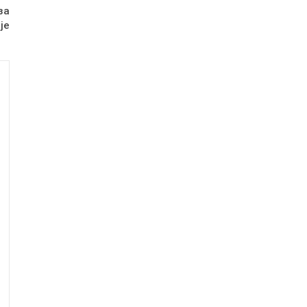
за
је