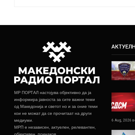
АКТУЕЛ
МР ПОРТАЛ настојува објективно да ја
информира јавноста за сите важни теми
од Македонија и светот но и за оние теми
кои не можат да се прочитаат на други
медиуми.
6 Aug, 2026 в
МРП е независен, актуелен, релевантен,
објективен, поинаков.