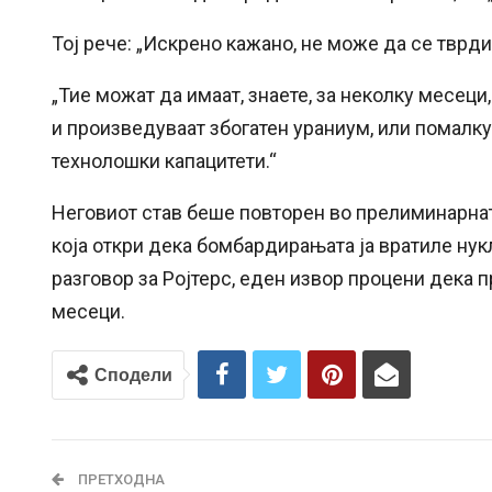
Тој рече: „Искрено кажано, не може да се тврд
„Тие можат да имаат, знаете, за неколку месеци
и произведуваат збогатен ураниум, или помалку
технолошки капацитети.“
Неговиот став беше повторен во прелиминарнат
која откри дека бомбардирањата ја вратиле нук
разговор за Ројтерс, еден извор процени дека 
месеци.
Сподели
ПРЕТХОДНА