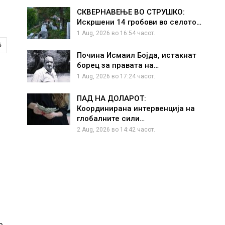
СКВЕРНАВЕЊЕ ВО СТРУШКО:
Искршени 14 гробови во селото…
1 Aug, 2026 во 16:54 часот.
5
Почина Исмаил Бојда, истакнат
борец за правата на…
1 Aug, 2026 во 17:24 часот.
ПАД НА ДОЛАРОТ:
Координирана интервенција на
глобалните сили…
2 Aug, 2026 во 14:42 часот.
е