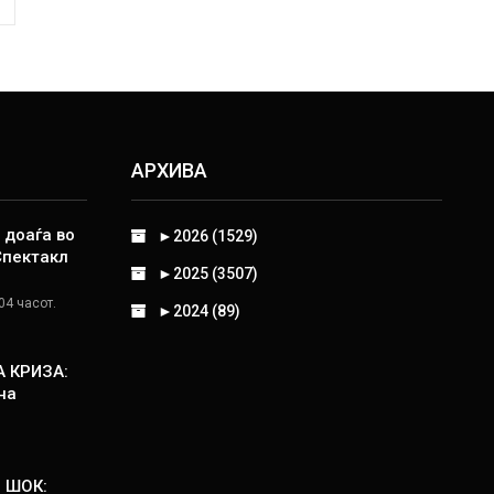
АРХИВА
 доаѓа во
►
2026 (1529)
Спектакл
►
2025 (3507)
04 часот.
►
2024 (89)
 КРИЗА:
на
 ШОК: