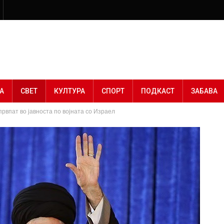
А
СВЕТ
КУЛТУРА
СПОРТ
ПОДКАСТ
ЗАБАВА
рвпат во јавноста по војната со Израел